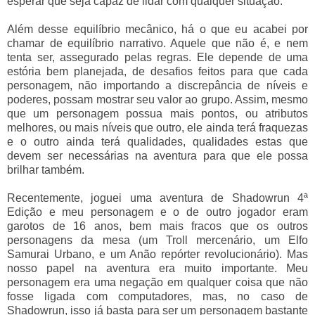
esperar que seja capaz de lidar com qualquer situação.
Além desse equilíbrio mecânico, há o que eu acabei por
chamar de equilíbrio narrativo. Aquele que não é, e nem
tenta ser, assegurado pelas regras. Ele depende de uma
estória bem planejada, de desafios feitos para que cada
personagem, não importando a discrepância de níveis e
poderes, possam mostrar seu valor ao grupo. Assim, mesmo
que um personagem possua mais pontos, ou atributos
melhores, ou mais níveis que outro, ele ainda terá fraquezas
e o outro ainda terá qualidades, qualidades estas que
devem ser necessárias na aventura para que ele possa
brilhar também.
Recentemente, joguei uma aventura de Shadowrun 4ª
Edição e meu personagem e o de outro jogador eram
garotos de 16 anos, bem mais fracos que os outros
personagens da mesa (um Troll mercenário, um Elfo
Samurai Urbano, e um Anão repórter revolucionário). Mas
nosso papel na aventura era muito importante. Meu
personagem era uma negação em qualquer coisa que não
fosse ligada com computadores, mas, no caso de
Shadowrun, isso já basta para ser um personagem bastante