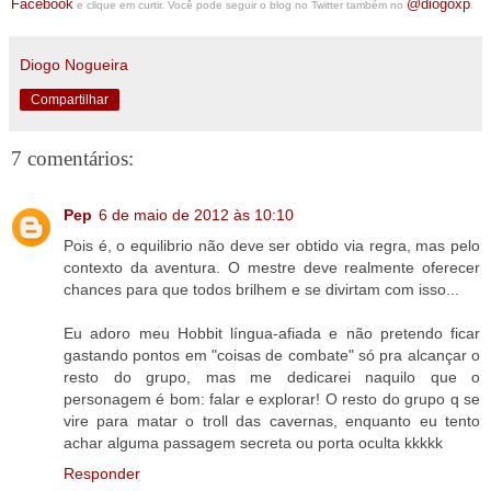
Facebook
@diogoxp
e clique em curtir. Você pode seguir o blog no Twitter também no
.
Diogo Nogueira
Compartilhar
7 comentários:
Pep
6 de maio de 2012 às 10:10
Pois é, o equilibrio não deve ser obtido via regra, mas pelo
contexto da aventura. O mestre deve realmente oferecer
chances para que todos brilhem e se divirtam com isso...
Eu adoro meu Hobbit língua-afiada e não pretendo ficar
gastando pontos em "coisas de combate" só pra alcançar o
resto do grupo, mas me dedicarei naquilo que o
personagem é bom: falar e explorar! O resto do grupo q se
vire para matar o troll das cavernas, enquanto eu tento
achar alguma passagem secreta ou porta oculta kkkkk
Responder