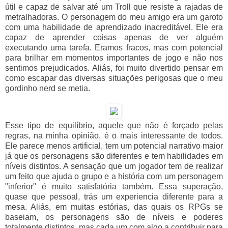
útil e capaz de salvar até um Troll que resiste a rajadas de
metralhadoras. O personagem do meu amigo era um garoto
com uma habilidade de aprendizado inacreditável. Ele era
capaz de aprender coisas apenas de ver alguém
executando uma tarefa. Eramos fracos, mas com potencial
para brilhar em momentos importantes de jogo e não nos
sentimos prejudicados. Aliás, foi muito divertido pensar em
como escapar das diversas situações perigosas que o meu
gordinho nerd se metia.
Esse tipo de equilíbrio, aquele que não é forçado pelas
regras, na minha opinião, é o mais interessante de todos.
Ele parece menos artificial, tem um potencial narrativo maior
já que os personagens são diferentes e tem habilidades em
níveis distintos. A sensação que um jogador tem de realizar
um feito que ajuda o grupo e a história com um personagem
"inferior" é muito satisfatória também. Essa superação,
quase que pessoal, trás um experiencia diferente para a
mesa. Aliás, em muitas estórias, das quais os RPGs se
baseiam, os personagens são de níveis e poderes
totalmente distintos, mas cada um com algo a contribuir para