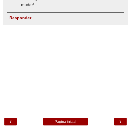
mudar!
Responder
‹
›
Página inicial