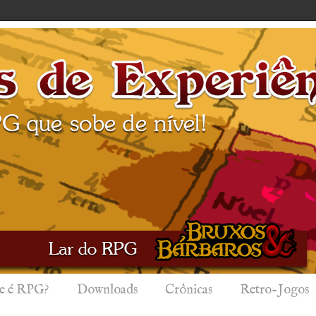
e é RPG?
Downloads
Crônicas
Retro-Jogos