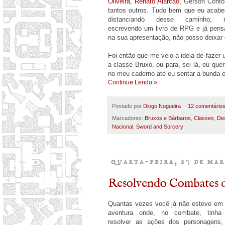
Oliveira
,
Renato Alarcão
, Gerson Confor
tantos outros. Tudo bem que eu acabe
distanciando desse caminho, 
escrevendo um livro de RPG e já pens
na sua apresentação, não posso deixar 
Foi então que me veio a ideia de fazer 
a classe Bruxo, ou para, sei lá, eu que
no meu caderno até eu sentar a bunda e
Continue Lendo »
Postado por
Diogo Nogueira
12 comentário
Marcadores:
Bruxos e Bárbaros
,
Classes
,
De
Nacional
,
Sword and Sorcery
quarta-feira, 27 de mar
Resolvendo Combates 
Quantas vezes você já não esteve em
aventura onde, no combate, tinha
resolver as ações dos personagens,