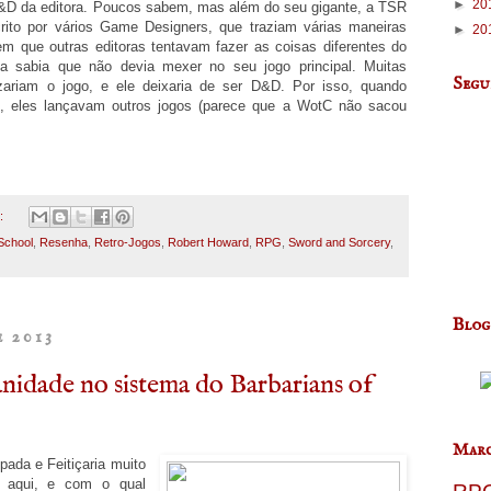
►
20
&D da editora. Poucos sabem, mas além do seu gigante, a TSR
rito por vários Game Designers, que traziam várias maneiras
►
20
m que outras editoras tentavam fazer as coisas diferentes do
sabia que não devia mexer no seu jogo principal. Muitas
Segu
zariam o jogo, e ele deixaria de ser D&D. Por isso, quando
 eles lançavam outros jogos (parece que a WotC não sacou
o:
School
,
Resenha
,
Retro-Jogos
,
Robert Howard
,
RPG
,
Sword and Sorcery
,
Blog
e 2013
nidade no sistema do Barbarians of
Marc
ada e Feitiçaria muito
te aqui, e com o qual