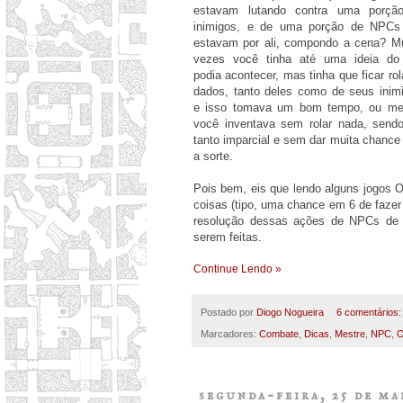
estavam lutando contra uma porçã
inimigos, e de uma porção de NPCs
estavam por ali, compondo a cena? Mu
vezes você tinha até uma ideia do
podia acontecer, mas tinha que ficar ro
dados, tanto deles como de seus inim
e isso tomava um bom tempo, ou m
você inventava sem rolar nada, send
tanto imparcial e sem dar muita chance
a sorte.
Pois bem, eis que lendo alguns jogos O
coisas (tipo, uma chance em 6 de fazer
resolução dessas ações de NPCs de 
serem feitas.
Continue Lendo »
Postado por
Diogo Nogueira
6 comentários
Marcadores:
Combate
,
Dicas
,
Mestre
,
NPC
,
O
segunda-feira, 25 de ma