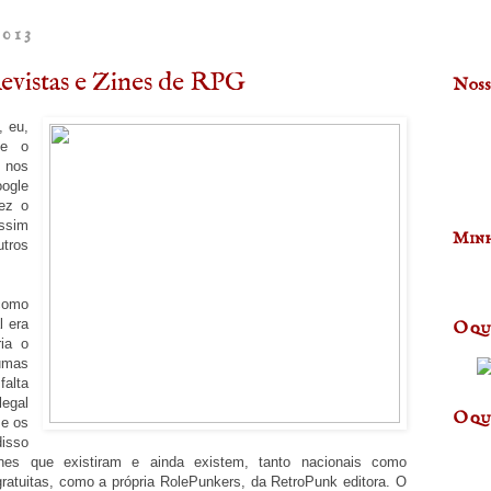
2013
vistas e Zines de RPG
Noss
, eu,
 e o
 nos
ogle
ez o
ssim
Minh
tros
como
l era
O qu
ia o
umas
falta
legal
O qu
 e os
isso
nes que existiram e ainda existem, tanto nacionais como
gratuitas, como a própria RolePunkers, da RetroPunk editora. O