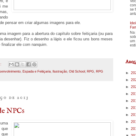
ti, e
Voc
con
i me
se 
mas,
ant
ando
de pensar em criar algumas imagens para ele.
Ide
Fan
Na 
uma imagem para a abertura do capítulo sobre feitiçaria (ou para
sob
ria desenhar). Fiz o desenho a lápis e ele ficou uns bons meses
um 
 finalizar ele com nanquim.
est
Arqu
s:
senvolvimento
,
Espada e Feitiçaria
,
Ilustração
,
Old School
,
RPG
,
RPG
►
20
►
20
►
20
►
20
ço de 2013
►
20
►
20
de NPCs
►
20
►
20
 uma
 que
►
20
 que
▼
20