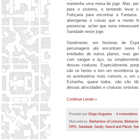
mantenho uma mesa de jogo. Mas, pen
para o sistema, e tentando levar 
Feitiçaria para encontrar a Fantasi
alienígenas e coisas que a mente h
presenciar, achei que seria interessan
Sanidade neste jogo.
Geralmente, em histórias de Espa
personagens até encontram seres b
entidades de outros planos, mas ger
com sangue e aço, ou simplesmen
dessas criaturas. Especialmente, por
são os heróis e tem um resistência q
os aventureiros mais comuns, e, em 
Estranha, quase todos, não são tão
dessas atrocidades e criaturas sinistras
Continue Lendo »
Postado por
Diogo Nogueira
4 comentários
Marcadores:
Barbarians of Lemuria
,
Bárbaros
RPG
,
Sanidade
,
Sanity
,
Sword and Planet
,
Swo