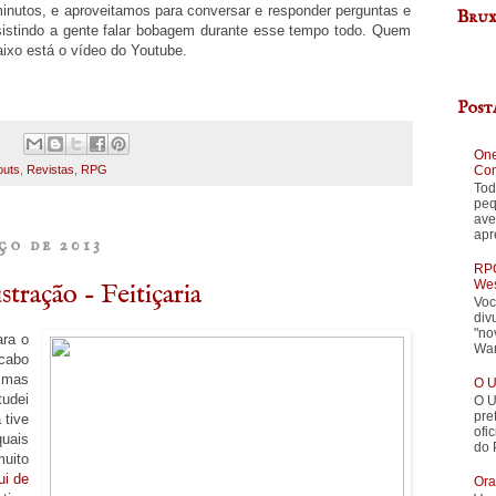
inutos, e aproveitamos para conversar e responder perguntas e
Brux
istindo a gente falar bobagem durante esse tempo todo. Quem
ixo está o vídeo do Youtube.
Post
:
One
Con
outs
,
Revistas
,
RPG
Tod
peq
ave
apr
ço de 2013
RPG
Wes
tração - Feitiçaria
Voc
div
"no
ara o
War
cabo
 mas
O U
tudei
O U
pre
 tive
ofi
quais
do 
muito
ui de
Ora