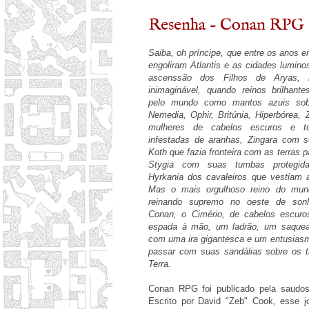
Resenha - Conan RPG -
Saiba, oh príncipe, que entre os anos 
engoliram Atlantis e as cidades lumino
ascenssão dos Filhos de Aryas,
inimaginável, quando reinos brilhan
pelo mundo como mantos azuis sobr
Nemedia, Ophir, Britúnia, Hiperbórea
mulheres de cabelos escuros e tor
infestadas de aranhas, Zingara com s
Koth que fazia fronteira com as terras 
Stygia com suas tumbas protegid
Hyrkania dos cavaleiros que vestiam 
Mas o mais orgulhoso reino do mund
reinando supremo no oeste de sonh
Conan, o Cimério, de cabelos escuros
espada à mão, um ladrão, um saquea
com uma ira gigantesca e um entusiasm
passar com suas sandálias sobre os t
Terra.
Conan RPG foi publicado pela saud
Escrito por David "Zeb" Cook, esse j