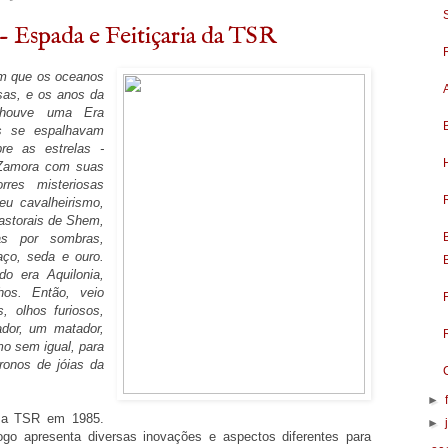
 Espada e Feitiçaria da TSR
em que os oceanos
sas, e os anos da
 houve uma Era
tes se espalhavam
e as estrelas -
, Zamora com suas
res misteriosas
eu cavalheirismo,
pastorais de Shem,
as por sombras,
aço, seda e ouro.
o era Aquilonia,
os. Então, veio
, olhos furiosos,
dor, um matador,
o sem igual, para
ronos de jóias da
►
osa TSR em 1985.
►
ogo apresenta diversas inovações e aspectos diferentes para