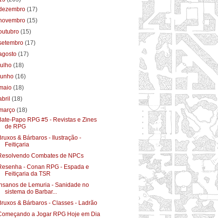
dezembro
(17)
novembro
(15)
outubro
(15)
setembro
(17)
agosto
(17)
julho
(18)
junho
(16)
maio
(18)
abril
(18)
março
(18)
Bate-Papo RPG #5 - Revistas e Zines
de RPG
Bruxos & Bárbaros - Ilustração -
Feitiçaria
Resolvendo Combates de NPCs
Resenha - Conan RPG - Espada e
Feitiçaria da TSR
Insanos de Lemuria - Sanidade no
sistema do Barbar...
Bruxos & Bárbaros - Classes - Ladrão
Começando a Jogar RPG Hoje em Dia