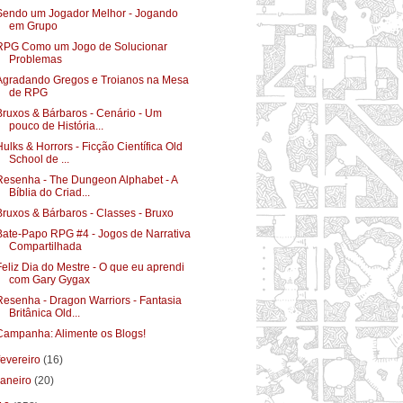
Sendo um Jogador Melhor - Jogando
em Grupo
RPG Como um Jogo de Solucionar
Problemas
Agradando Gregos e Troianos na Mesa
de RPG
Bruxos & Bárbaros - Cenário - Um
pouco de História...
Hulks & Horrors - Ficção Científica Old
School de ...
Resenha - The Dungeon Alphabet - A
Bíblia do Criad...
Bruxos & Bárbaros - Classes - Bruxo
Bate-Papo RPG #4 - Jogos de Narrativa
Compartilhada
Feliz Dia do Mestre - O que eu aprendi
com Gary Gygax
Resenha - Dragon Warriors - Fantasia
Britânica Old...
Campanha: Alimente os Blogs!
fevereiro
(16)
janeiro
(20)