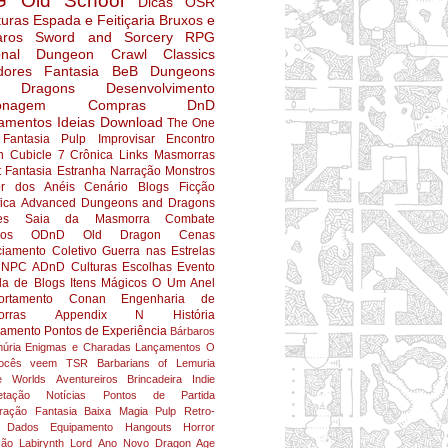
G
Old School
Dicas
OSR
turas
Espada e Feitiçaria
Bruxos e
aros
Sword and Sorcery
RPG
nal
Dungeon Crawl Classics
dores
Fantasia
BeB
Dungeons
 Dragons
Desenvolvimento
onagem
Compras
DnD
amentos
Ideias
Download
The One
Fantasia Pulp
Improvisar
Encontro
n
Cubicle 7
Crônica
Links
Masmorras
t
Fantasia Estranha
Narração
Monstros
r dos Anéis
Cenário
Blogs
Ficção
fica
Advanced Dungeons and Dragons
es
Saia da Masmorra
Combate
ios
ODnD
Old Dragon
Cenas
ciamento Coletivo
Guerra nas Estrelas
NPC
ADnD
Culturas
Escolhas
Evento
da de Blogs
Itens Mágicos
O Um Anel
rtamento
Conan
Engenharia de
rras
Appendix N
História
jamento
Pontos de Experiência
Bárbaros
úria
Enigmas e Charadas
Lançamentos
O
ocês veem
TSR
Barbarians of Lemuria
e Worlds
Aventureiros
Brincadeira
Indie
etação
Notícias
Pontos de Partida
ração
Fantasia Baixa
Magia
Pulp
Retro-
Dados
Equipamento
Hangouts
Horror
ção
Labirynth Lord
Ano Novo
Dragon Age