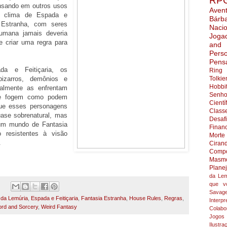
RP
sando em outros usos
Aven
o clima de Espada e
Bárb
a Estranha, com seres
Nacio
umana jamais deveria
Joga
te criar uma regra para
and
Pers
Pens
da e Feitiçaria, os
Ring
izarros, demônios e
Tolkie
Hobbi
almente as enfrentam
Senho
te fogem como podem
Cientí
que esses personagens
Class
uase sobrenatural, mas
Desaf
um mundo de Fantasia
Finan
 resistentes à visão
Morte
.
Ciran
Compo
Masmo
Plane
da Lem
que v
:
Savag
 da Lemúria
,
Espada e Feitiçaria
,
Fantasia Estranha
,
House Rules
,
Regras
,
Interpr
rd and Sorcery
,
Weird Fantasy
Colabo
Jogos
Ilustra