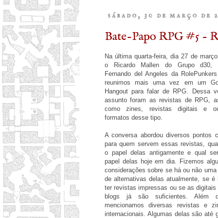
sábado, 30 de março de 
Bate-Papo RPG #5 - Re
Na última quarta-feira, dia 27 de março
o Ricardo Mallen do Grupo d30,
Fernando del Angeles da RolePunkers
reunimos mais uma vez em um Go
Hangout para falar de RPG. Dessa v
assunto foram as revistas de RPG, a
como zines, revistas digitais e ou
formatos desse tipo.
A conversa abordou diversos pontos 
para quem servem essas revistas, qua
o papel delas antigamente e qual ser
papel delas hoje em dia. Fizemos alg
considerações sobre se há ou não uma 
de alternativas delas atualmente, se é 
ter revistas impressas ou se as digitais
blogs já são suficientes. Além d
mencionamos diversas revistas e zi
internacionais. Algumas delas são até 