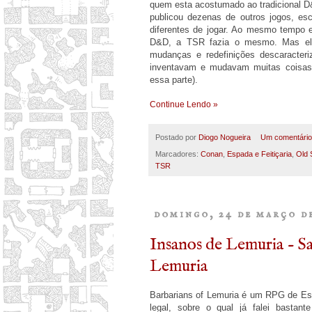
quem esta acostumado ao tradicional D
publicou dezenas de outros jogos, esc
diferentes de jogar. Ao mesmo tempo e
D&D, a TSR fazia o mesmo. Mas ela 
mudanças e redefinições descaracteri
inventavam e mudavam muitas coisas,
essa parte).
Continue Lendo »
Postado por
Diogo Nogueira
Um comentári
Marcadores:
Conan
,
Espada e Feitiçaria
,
Old 
TSR
domingo, 24 de março d
Insanos de Lemuria - Sa
Lemuria
Barbarians of Lemuria é um RPG de Esp
legal, sobre o qual já falei bastan