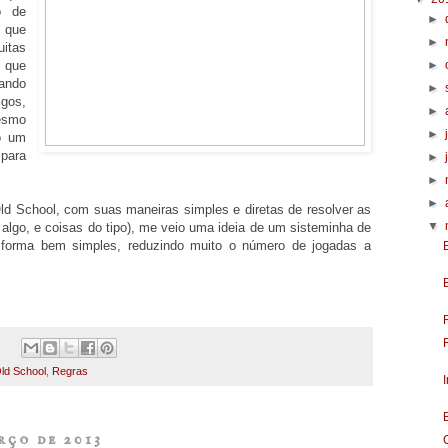
o de
►
 que
►
itas
►
 que
lando
►
igos,
►
esmo
►
o um
 para
►
►
►
ld School, com suas maneiras simples e diretas de resolver as
▼
 algo, e coisas do tipo), me veio uma ideia de um sisteminha de
forma bem simples, reduzindo muito o número de jogadas a
:
ld School
,
Regras
rço de 2013