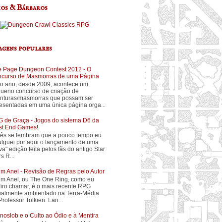
os & Bárbaros
agens populares
 Page Dungeon Contest 2012 - O
curso de Masmorras de uma Página
o ano, desde 2009, acontece um
ueno concurso de criação de
nturas/masmorras que possam ser
esentadas em uma única página orga...
 de Graça - Jogos do sistema D6 da
t End Games!
ês se lembram que a pouco tempo eu
ulguei por aqui o lançamento de uma
va" edição feita pelos fãs do antigo Star
s R...
m Anel - Revisão de Regras pelo Autor
m Anel, ou The One Ring, como eu
firo chamar, é o mais recente RPG
cialmente ambientado na Terra-Média
Professor Tolkien. Lan...
noslob e o Culto ao Ódio e à Mentira