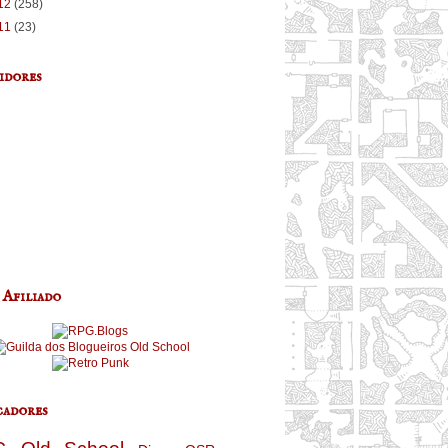
12
(258)
11
(23)
idores
 Afiliado
adores