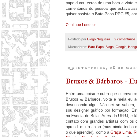
papo durou cerca de uma hora e vinte m
comentários do pessoal que estava ass
quiser assiste o Bate-Papo RPG #5, aba
Continue Lendo »
Postado por
Diogo Nogueira
2 comentários
Marcadores:
Bate-Papo
,
Blogs
,
Google
,
Hang
quinta-feira, 28 de mar
Bruxos & Bárbaros - Ilus
Entre uma coisa e outra que escrevo p
Bruxos & Bárbaros, volta e meia eu a
desenhando algo. Não sei se sabem,
sou designer gráfico por formação. Es
na Escola de Belas Artes da UFRJ, e lá
contato com grandes artistas com os 
aprendi muita coisa (mas ainda tenho 
o que aprender), como a
Graça Lima
,
R