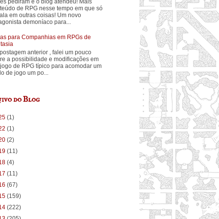
ês pediram e o blog atendeu! Mais
teúdo de RPG nesse tempo em que só
fala em outras coisas! Um novo
agonista demoníaco para...
ias para Companhias em RPGs de
tasia
postagem anterior , falei um pouco
re a possibilidade e modificações em
jogo de RPG típico para acomodar um
ilo de jogo um po...
ivo do Blog
25
(1)
22
(1)
20
(2)
19
(11)
18
(4)
17
(11)
16
(67)
15
(159)
14
(222)
13
(205)