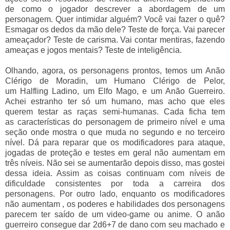
de como o jogador descrever a abordagem de um
personagem. Quer intimidar alguém? Você vai fazer o quê?
Esmagar os dedos da mão dele? Teste de força. Vai parecer
ameaçador? Teste de carisma. Vai contar mentiras, fazendo
ameaças e jogos mentais? Teste de inteligência.
Olhando, agora, os personagens prontos, temos um Anão
Clérigo de Moradin, um Humano Clérigo de Pelor,
um Halfling Ladino, um Elfo Mago, e um Anão Guerreiro.
Achei estranho ter só um humano, mas acho que eles
querem testar as raças semi-humanas. Cada ficha tem
as características do personagem de primeiro nível e uma
seção onde mostra o que muda no segundo e no terceiro
nível. Dá para reparar que os modificadores para ataque,
jogadas de proteção e testes em geral não aumentam em
três níveis. Não sei se aumentarão depois disso, mas gostei
dessa ideia. Assim as coisas continuam com níveis de
dificuldade consistentes por toda a carreira dos
personagens. Por outro lado, enquanto os modificadores
não aumentam , os poderes e habilidades dos personagens
parecem ter saído de um video-game ou anime. O anão
guerreiro consegue dar 2d6+7 de dano com seu machado e