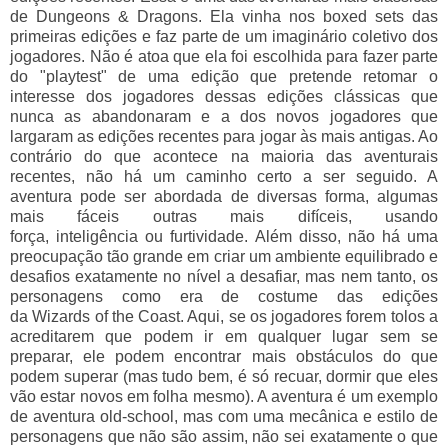
de Dungeons & Dragons. Ela vinha nos boxed sets das
primeiras edições e faz parte de um imaginário coletivo dos
jogadores. Não é atoa que ela foi escolhida para fazer parte
do "playtest" de uma edição que pretende retomar o
interesse dos jogadores dessas edições clássicas que
nunca as abandonaram e a dos novos jogadores que
largaram as edições recentes para jogar às mais antigas. Ao
contrário do que acontece na maioria das aventurais
recentes, não há um caminho certo a ser seguido. A
aventura pode ser abordada de diversas forma, algumas
mais fáceis outras mais difíceis, usando
força, inteligência ou furtividade. Além disso, não há uma
preocupação tão grande em criar um ambiente equilibrado e
desafios exatamente no nível a desafiar, mas nem tanto, os
personagens como era de costume das edições
da Wizards of the Coast. Aqui, se os jogadores forem tolos a
acreditarem que podem ir em qualquer lugar sem se
preparar, ele podem encontrar mais obstáculos do que
podem superar (mas tudo bem, é só recuar, dormir que eles
vão estar novos em folha mesmo). A aventura é um exemplo
de aventura old-school, mas com uma mecânica e estilo de
personagens que não são assim, não sei exatamente o que