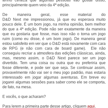
tenho certeza que algumas pessoas vão gostar disso,
principalmente quem veio da 4ª edição.
De maneira geral, esse material do
D&D Next me impressionou, já que eu esperava muito
pouco dele. É um bom jogo, na minha opinião, bem melhor
do que a 4ª edição. Pode não ser exatamente da maneira
que eu gostaria que fosse, mas isso não o torna um jogo
ruim (como eu disse, é um bom jogo). De maneira geral
estou satisfeito em ver que o D&D está novamente com cara
de RPG (e não com cara de board game). Ele não
conseguiu recriar a atmosfera das edições clássicas, ainda,
mas, mesmo assim, o D&D Next parece ser um jogo
divertido. Tem uma coisa ou outra que eu preferiria que
fosse diferente, e pode ser que seja. Se continuar assim,
provavelmente não vai ser o meu jogo padrão, mas estaria
interessado em jogar algumas aventuras. Em breve eu
jogarei algumas sessões para saber como ele se comporta,
de fato, na mesa.
E vocês, o que acharam?
Para lerem a primeira parte desse artigo, cliquem
aqui
.