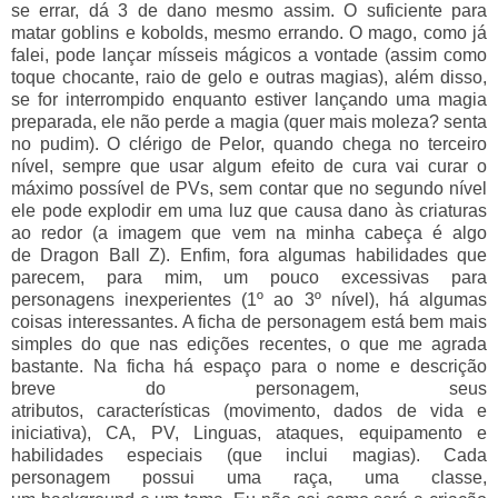
se errar, dá 3 de dano mesmo assim. O suficiente para
matar goblins e kobolds, mesmo errando. O mago, como já
falei, pode lançar mísseis mágicos a vontade (assim como
toque chocante, raio de gelo e outras magias), além disso,
se for interrompido enquanto estiver lançando uma magia
preparada, ele não perde a magia (quer mais moleza? senta
no pudim). O clérigo de Pelor, quando chega no terceiro
nível, sempre que usar algum efeito de cura vai curar o
máximo possível de PVs, sem contar que no segundo nível
ele pode explodir em uma luz que causa dano às criaturas
ao redor (a imagem que vem na minha cabeça é algo
de Dragon Ball Z). Enfim, fora algumas habilidades que
parecem, para mim, um pouco excessivas para
personagens inexperientes (1º ao 3º nível), há algumas
coisas interessantes. A ficha de personagem está bem mais
simples do que nas edições recentes, o que me agrada
bastante. Na ficha há espaço para o nome e descrição
breve do personagem, seus
atributos, características (movimento, dados de vida e
iniciativa), CA, PV, Linguas, ataques, equipamento e
habilidades especiais (que inclui magias). Cada
personagem possui uma raça, uma classe,