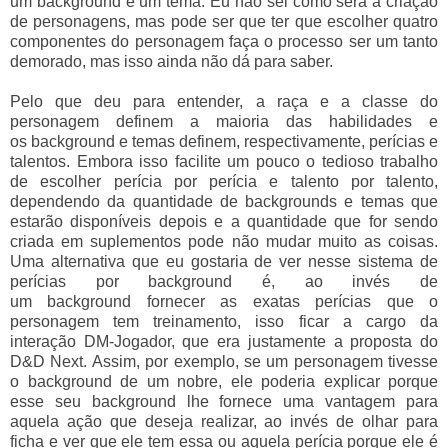
um background e um tema. Eu não sei como será a criação
de personagens, mas pode ser que ter que escolher quatro
componentes do personagem faça o processo ser um tanto
demorado, mas isso ainda não dá para saber.
Pelo que deu para entender, a raça e a classe do
personagem definem a maioria das habilidades e
os background e temas definem, respectivamente, perícias e
talentos. Embora isso facilite um pouco o tedioso trabalho
de escolher perícia por perícia e talento por talento,
dependendo da quantidade de backgrounds e temas que
estarão disponíveis depois e a quantidade que for sendo
criada em suplementos pode não mudar muito as coisas.
Uma alternativa que eu gostaria de ver nesse sistema de
perícias por background é, ao invés de
um background fornecer as exatas perícias que o
personagem tem treinamento, isso ficar a cargo da
interação DM-Jogador, que era justamente a proposta do
D&D Next. Assim, por exemplo, se um personagem tivesse
o background de um nobre, ele poderia explicar porque
esse seu background lhe fornece uma vantagem para
aquela ação que deseja realizar, ao invés de olhar para
ficha e ver que ele tem essa ou aquela perícia porque ele é