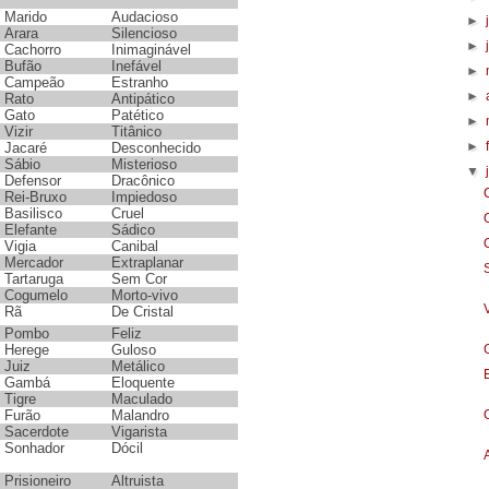
Marido
Audacioso
►
Arara
Silencioso
►
Cachorro
Inimaginável
Bufão
Inefável
►
Campeão
Estranho
►
Rato
Antipático
Gato
Patético
►
Vizir
Titânico
►
Jacaré
Desconhecido
Sábio
Misterioso
▼
Defensor
Dracônico
Rei-Bruxo
Impiedoso
Basilisco
Cruel
Elefante
Sádico
Vigia
Canibal
Mercador
Extraplanar
Tartaruga
Sem Cor
Cogumelo
Morto-vivo
Rã
De Cristal
Pombo
Feliz
Herege
Guloso
Juiz
Metálico
Gambá
Eloquente
Tigre
Maculado
Furão
Malandro
Sacerdote
Vigarista
Sonhador
Dócil
Prisioneiro
Altruista