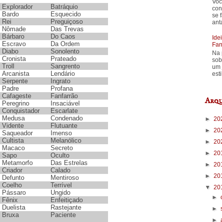
Voc
Explorador
Batráquio
con
Bardo
Esquecido
se 
Rei
Preguiçoso
ant
Nômade
Das Trevas
Bárbaro
Do Caos
Ide
Escravo
Da Ordem
Fan
Diabo
Sonolento
Na 
Cronista
Prateado
sob
Troll
Sangrento
um 
Arcanista
Lendário
est
Serpente
Ingrato
Padre
Profana
Cafageste
Fanfarrão
Arqu
Peregrino
Insaciável
Conquistador
Escarlate
Medusa
Condenado
►
20
Vidente
Flutuante
►
20
Saqueador
Imenso
Cultista
Melanólico
►
20
Macaco
Secreto
►
20
Sapo
Oculto
Metamorfo
Das Estrelas
►
20
Criador
Calado
►
20
Defunto
Mentiroso
Coelho
Terrível
▼
20
Pássaro
Ungido
►
Fênix
Enfeitiçado
Duelista
Rastejante
►
Bruxa
Paciente
►