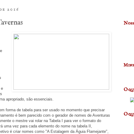
de 2016
avernas
Noss
m
de
Minh
u
 e
O qu
ns
ma apropriado, são essenciais.
 em forma de tabela para ser usado no momento que precisar
O qu
onamento é bem parecido com o gerador de nomes de Aventuras
amente o mestre vai rolar na Tabela I para ver o formato do
ará uma vez para cada elemento do nome na tabela II,
bjetivo é criar nomes como "A Estalagem da Águia Flamejante",