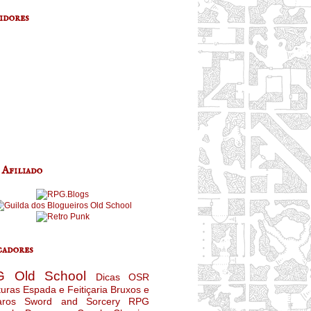
idores
 Afiliado
adores
G
Old School
Dicas
OSR
turas
Espada e Feitiçaria
Bruxos e
aros
Sword and Sorcery
RPG