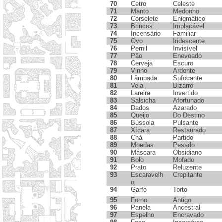
70
Cetro
Celeste
71
Manto
Medonho
72
Corselete
Enigmático
73
Brincos
Implacável
74
Incensário
Familiar
75
Ovo
Iridescente
76
Pernil
Invisível
77
Pão
Enevoado
78
Cerveja
Escuro
79
Vinho
Ardente
80
Lâmpada
Sufocante
81
Vela
Bizarro
82
Lareira
Invertido
83
Salsicha
Afortunado
84
Dados
Azarado
85
Queijo
Do Destino
86
Bússola
Pulsante
87
Xícara
Restaurado
88
Chá
Partido
89
Moedas
Pesado
90
Máscara
Obsidiano
91
Bolo
Mofado
92
Prato
Reluzente
93
Escaravelh
Crepitante
o
94
Garfo
Torto
95
Forno
Antigo
96
Panela
Ancestral
97
Espelho
Encravado