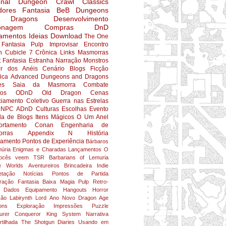
nal
Dungeon Crawl Classics
dores
Fantasia
BeB
Dungeons
 Dragons
Desenvolvimento
onagem
Compras
DnD
amentos
Ideias
Download
The One
Fantasia Pulp
Improvisar
Encontro
n
Cubicle 7
Crônica
Links
Masmorras
t
Fantasia Estranha
Narração
Monstros
r dos Anéis
Cenário
Blogs
Ficção
fica
Advanced Dungeons and Dragons
es
Saia da Masmorra
Combate
ios
ODnD
Old Dragon
Cenas
ciamento Coletivo
Guerra nas Estrelas
NPC
ADnD
Culturas
Escolhas
Evento
da de Blogs
Itens Mágicos
O Um Anel
rtamento
Conan
Engenharia de
rras
Appendix N
História
jamento
Pontos de Experiência
Bárbaros
úria
Enigmas e Charadas
Lançamentos
O
ocês veem
TSR
Barbarians of Lemuria
e Worlds
Aventureiros
Brincadeira
Indie
etação
Notícias
Pontos de Partida
ração
Fantasia Baixa
Magia
Pulp
Retro-
Dados
Equipamento
Hangouts
Horror
ção
Labirynth Lord
Ano Novo
Dragon Age
ons
Exploração
Impressões
Puzzle
turer Conqueror King System
Narrativa
tilhada
The Shotgun Diaries
Usando em