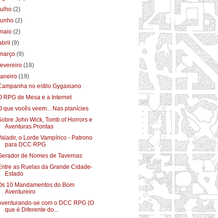
julho
(2)
junho
(2)
maio
(2)
abril
(9)
março
(9)
fevereiro
(18)
janeiro
(19)
Campanha no estilo Gygaxiano
O RPG de Mesa e a Internet
O que vocês veem... Nas planícies
Sobre John Wick, Tomb of Horrors e
Aventuras Prontas
Valadir, o Lorde Vampírico - Patrono
para DCC RPG
Gerador de Nomes de Tavernas
Entre as Ruelas da Grande Cidade-
Estado
Os 10 Mandamentos do Bom
Aventureiro
Aventurando-se com o DCC RPG (O
que é Diferente do...