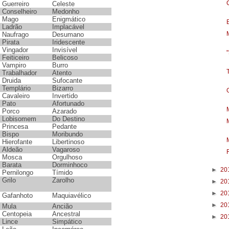
Guerreiro
Celeste
Conselheiro
Medonho
Mago
Enigmático
Ladrão
Implacável
Naufrago
Desumano
Pirata
Iridescente
Vingador
Invisível
Feiticeiro
Belicoso
Vampiro
Burro
Trabalhador
Atento
Druida
Sufocante
Templário
Bizarro
Cavaleiro
Invertido
Pato
Afortunado
Porco
Azarado
Lobisomem
Do Destino
Princesa
Pedante
Bispo
Moribundo
Hierofante
Libertinoso
Aldeão
Vagaroso
Mosca
Orgulhoso
Barata
Dorminhoco
►
20
Pernilongo
Tímido
Grilo
Zarolho
►
20
►
20
Gafanhoto
Maquiavélico
►
20
Mula
Ancião
Centopeia
Ancestral
►
20
Lince
Simpático