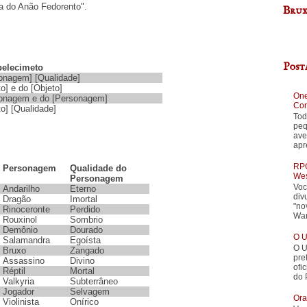
a do Anão Fedorento".
Brux
Post
belecimeto
onagem] [Qualidade]
o] e do [Objeto]
One
sonagem e do [Personagem]
Con
o] [Qualidade]
Tod
peq
ave
apr
RPG
Personagem
Qualidade do
Wes
Personagem
Voc
Andarilho
Eterno
div
Dragão
Imortal
"no
Rinoceronte
Perdido
War
Rouxinol
Sombrio
Demônio
Dourado
O U
Salamandra
Egoísta
O U
Bruxo
Zangado
pre
Assassino
Divino
ofi
Réptil
Mortal
do 
Valkyria
Subterrâneo
Jogador
Selvagem
Ora
Violinista
Onírico