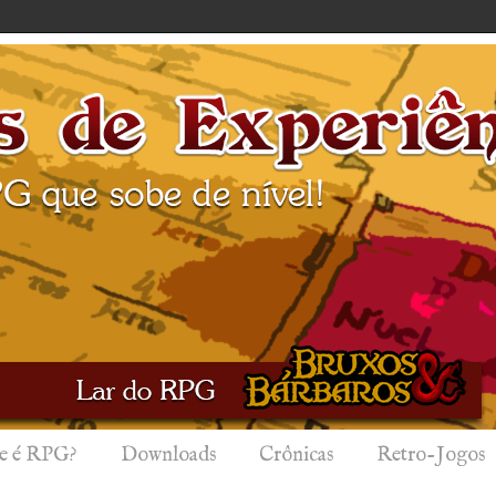
e é RPG?
Downloads
Crônicas
Retro-Jogos