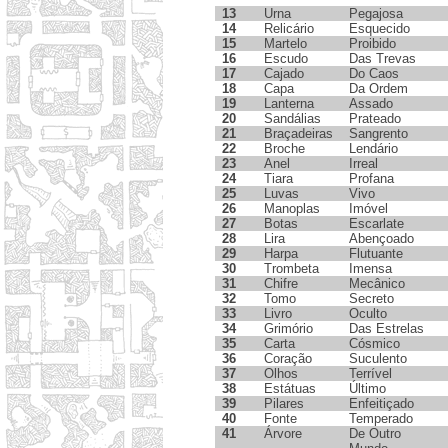
13
Urna
Pegajosa
14
Relicário
Esquecido
15
Martelo
Proibido
16
Escudo
Das Trevas
17
Cajado
Do Caos
18
Capa
Da Ordem
19
Lanterna
Assado
20
Sandálias
Prateado
21
Braçadeiras
Sangrento
22
Broche
Lendário
23
Anel
Irreal
24
Tiara
Profana
25
Luvas
Vivo
26
Manoplas
Imóvel
27
Botas
Escarlate
28
Lira
Abençoado
29
Harpa
Flutuante
30
Trombeta
Imensa
31
Chifre
Mecânico
32
Tomo
Secreto
33
Livro
Oculto
34
Grimório
Das Estrelas
35
Carta
Cósmico
36
Coração
Suculento
37
Olhos
Terrível
38
Estátuas
Último
39
Pilares
Enfeitiçado
40
Fonte
Temperado
41
Árvore
De Outro