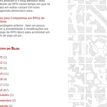
ês pediram e o blog atendeu! Mais
teúdo de RPG nesse tempo em que só
fala em outras coisas! Um novo
agonista demoníaco para...
ias para Companhias em RPGs de
tasia
postagem anterior , falei um pouco
re a possibilidade e modificações em
jogo de RPG típico para acomodar um
ilo de jogo um po...
ivo do Blog
25
(1)
22
(1)
20
(2)
19
(11)
18
(4)
17
(11)
16
(67)
outubro
(1)
setembro
(2)
agosto
(3)