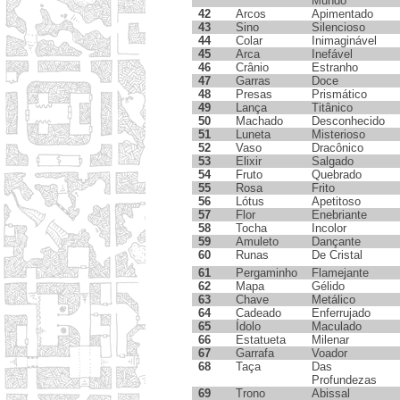
Mundo
42
Arcos
Apimentado
43
Sino
Silencioso
44
Colar
Inimaginável
45
Arca
Inefável
46
Crânio
Estranho
47
Garras
Doce
48
Presas
Prismático
49
Lança
Titânico
50
Machado
Desconhecido
51
Luneta
Misterioso
52
Vaso
Dracônico
53
Elixir
Salgado
54
Fruto
Quebrado
55
Rosa
Frito
56
Lótus
Apetitoso
57
Flor
Enebriante
58
Tocha
Incolor
59
Amuleto
Dançante
60
Runas
De Cristal
61
Pergaminho
Flamejante
62
Mapa
Gélido
63
Chave
Metálico
64
Cadeado
Enferrujado
65
Ídolo
Maculado
66
Estatueta
Milenar
67
Garrafa
Voador
68
Taça
Das
Profundezas
69
Trono
Abissal