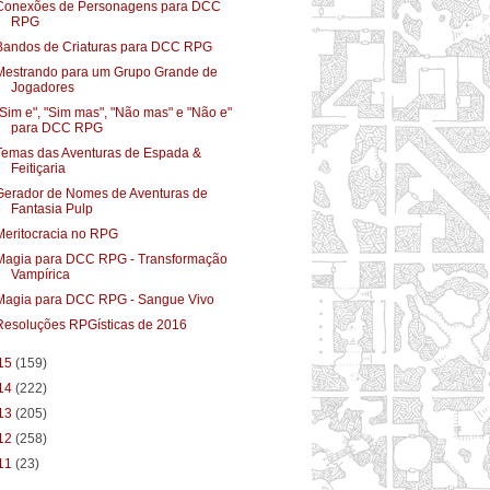
Conexões de Personagens para DCC
RPG
Bandos de Criaturas para DCC RPG
Mestrando para um Grupo Grande de
Jogadores
"Sim e", "Sim mas", "Não mas" e "Não e"
para DCC RPG
Temas das Aventuras de Espada &
Feitiçaria
Gerador de Nomes de Aventuras de
Fantasia Pulp
Meritocracia no RPG
Magia para DCC RPG - Transformação
Vampírica
Magia para DCC RPG - Sangue Vivo
Resoluções RPGísticas de 2016
15
(159)
14
(222)
13
(205)
12
(258)
11
(23)