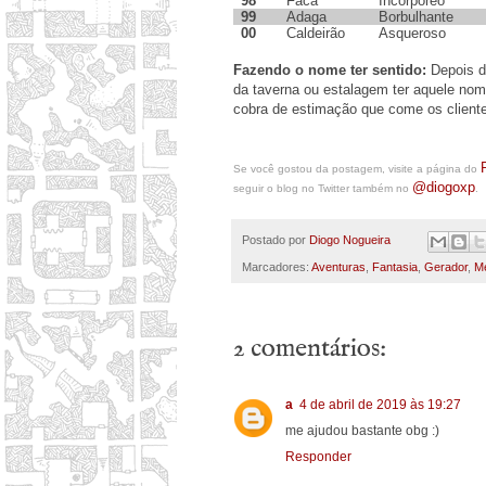
98
Faca
Incorpóreo
99
Adaga
Borbulhante
00
Caldeirão
Asqueroso
Fazendo o nome ter sentido:
Depois d
da taverna ou estalagem ter aquele no
cobra de estimação que come os client
Se você gostou da postagem, visite a página do
@diogoxp
seguir o blog no Twitter também no
.
Postado por
Diogo Nogueira
Marcadores:
Aventuras
,
Fantasia
,
Gerador
,
M
2 comentários:
a
4 de abril de 2019 às 19:27
me ajudou bastante obg :)
Responder