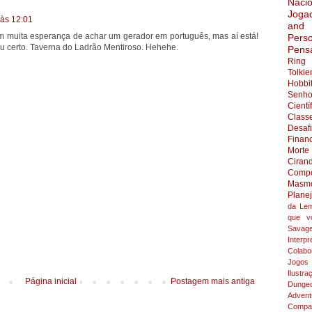
Nacio
Joga
 às 12:01
and
em muita esperança de achar um gerador em português, mas aí está!
Pers
u certo. Taverna do Ladrão Mentiroso. Hehehe.
Pens
Ring
Tolkie
Hobbi
Senho
Cientí
Class
Desaf
Finan
Morte
Ciran
Compo
Masmo
Plane
da Lem
que v
Savag
Interpr
Colabo
Jogos
Ilustra
Página inicial
Postagem mais antiga
Dunge
Adven
Compar