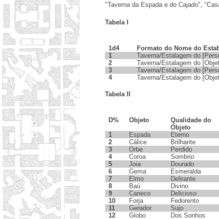
"Taverna da Espada e do Cajado", "Cas
Tabela I
1d4
Formato do Nome do Esta
1
Taverna/Estalagem do [Pers
2
Taverna/Estalagem do [Objet
3
Taverna/Estalagem do [Per
4
Taverna/Estalagem do [Objet
Tabela II
D%
Objeto
Qualidade do
Objeto
1
Espada
Eterno
2
Cálice
Brilhante
3
Orbe
Perdido
4
Coroa
Sombrio
5
Joia
Dourado
6
Gema
Esmeralda
7
Elmo
Delirante
8
Baú
Divino
9
Caneco
Delicioso
10
Forja
Fedorento
11
Gerador
Sujo
12
Globo
Dos Sonhos