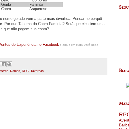
Leão
Incorpóreo
Gorila
Faminto
Segu
Cobra
Asqueroso
o nome gerado vem a parte mais divertida. Pensar no porquê
me. Por que Taberna da Cobra Faminta? Será que eles tem uma
es que não pagam sua conta?
Pontos de Experiência no Facebook
e clique em curtir. Você pode
Blog
estres
,
Nomes
,
RPG
,
Tavernas
Marc
RP
Aven
Bárb