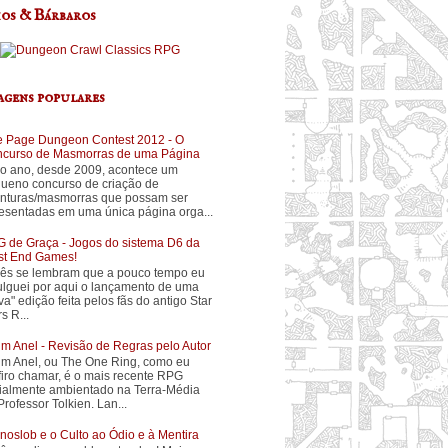
os & Bárbaros
agens populares
 Page Dungeon Contest 2012 - O
curso de Masmorras de uma Página
o ano, desde 2009, acontece um
ueno concurso de criação de
nturas/masmorras que possam ser
esentadas em uma única página orga...
 de Graça - Jogos do sistema D6 da
t End Games!
ês se lembram que a pouco tempo eu
ulguei por aqui o lançamento de uma
va" edição feita pelos fãs do antigo Star
s R...
m Anel - Revisão de Regras pelo Autor
m Anel, ou The One Ring, como eu
firo chamar, é o mais recente RPG
cialmente ambientado na Terra-Média
Professor Tolkien. Lan...
noslob e o Culto ao Ódio e à Mentira