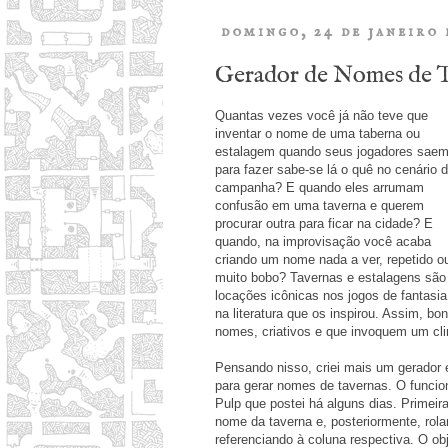
domingo, 24 de janeiro 
Gerador de Nomes de T
Quantas vezes você já não teve que
inventar o nome de uma taberna ou
estalagem quando seus jogadores sae
para fazer sabe-se lá o quê no cenário 
campanha? E quando eles arrumam
confusão em uma taverna e querem
procurar outra para ficar na cidade? E
quando, na improvisação você acaba
criando um nome nada a ver, repetido o
muito bobo? Tavernas e estalagens são
locações icônicas nos jogos de fantasia
na literatura que os inspirou. Assim, bo
nomes, criativos e que invoquem um cli
Pensando nisso, criei mais um gerador
para gerar nomes de tavernas. O funci
Pulp que postei há alguns dias. Primeir
nome da taverna e, posteriormente, rol
referenciando à coluna respectiva. O o