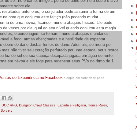
z do sol, no entanto, inflige 1 ponto de dano por hora sobre o alvo
etamente sobre ele.
►
 resultados anteriores, o conjurador pode assumir a forma de um
►
e na hora que conjurou este feitiço (não podendo mudar
►
 forma de uma névoa, ficando imune a ataques físicos. Ele pode
►
 de vezes por dia igual ao seu nível quando conjurou esta magia.
teriores, o personagem se tornam imune a ataques mundanos,
►
erável a fogo, armas abençoadas e a habilidade de espantar
►
 o dobro de dano destas fontes de dano. Ademais, se morto por
▼
o mas não tiver seu coração perfurado por uma estaca, seus restos
ou luz do sol ou sua cabeça decepada jogada em água corrente,
orma em névoa e ele foge para regenerar seus PVs no ritmo de 1
Pontos de Experiência no Facebook
e clique em curtir. Você pode
,
DCC RPG
,
Dungeon Crawl Classics
,
Espada e Feitiçaria
,
House Rules
,
 Sorcery