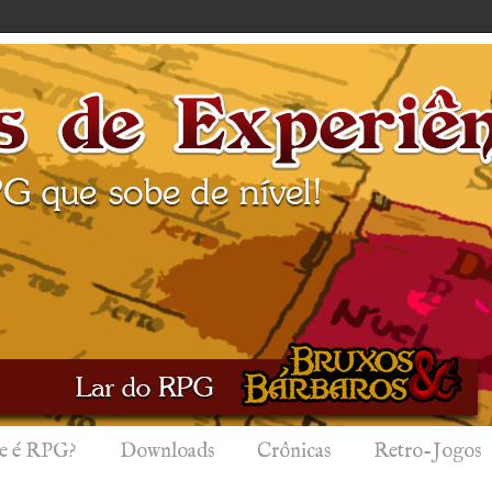
e é RPG?
Downloads
Crônicas
Retro-Jogos