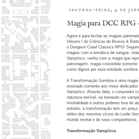
segunda-feira, 4 de jan
Magia para DCC RPG -
Agora é para fechar as magias patronais
Volume I do Crônicas de Bruxos & Bárba
o Dungeon Crawl Classics RPG! Seguin
magias com a temática de sangue, vida
Vampírico, venho com a magia que rep
patronagem, magia concedida somente a
como dignos por esta entidade sombria.
A Transformação Sombria é uma magia p
ensinado somente aos meus dedicados 
Vampírico. Através dela, o conjurador
natureza terrível, se tornando um vamp
imortalidade e outros poderes fora do a
entanto, a transformação tem um preço 
refém dos mesmos vícios do Lorde Vamp
mundo mortal e de seus companheiros.
Transformação Vampírica