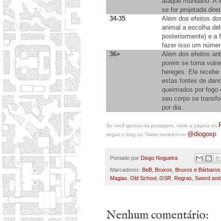
ataque mundano. A lu
se for projetada dir
34-35
Além dos efeitos dos
animal a escolha del
posteriormente) e a
fazer isso um número
36+
Além dos efeitos an
porém se torna vuln
hereges. Ele recebe
estas fontes de dan
queimados por fogo 
seu corpo se transf
por dia.
Se você gostou da postagem, visite a página do
@diogoxp
seguir o blog no Twitter também no
.
Postado por
Diogo Nogueira
Marcadores:
BeB
,
Bruxos
,
Bruxos e Bárbaros
Magias
,
Old School
,
OSR
,
Regras
,
Sword and
Nenhum comentário: