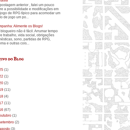
tasia
postagem anterior , falei um pouco
re a possibilidade e modificações em
jogo de RPG típico para acomodar um
ilo de jogo um po...
panha: Alimente os Blogs!
 blogueiro não é fácil. Arrumar tempo
re trabalho, vida social, obrigações
ésticas, sono, partidas de RPG,
ema e outras cois...
ivo do Blog
25
(1)
22
(1)
20
(2)
19
(11)
18
(4)
17
(11)
16
(67)
outubro
(1)
setembro
(2)
agosto
(3)