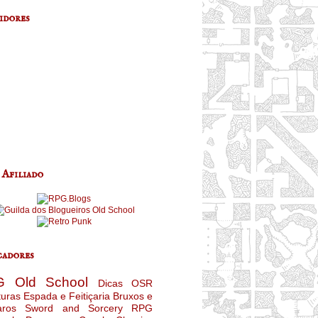
idores
 Afiliado
adores
G
Old School
Dicas
OSR
turas
Espada e Feitiçaria
Bruxos e
aros
Sword and Sorcery
RPG