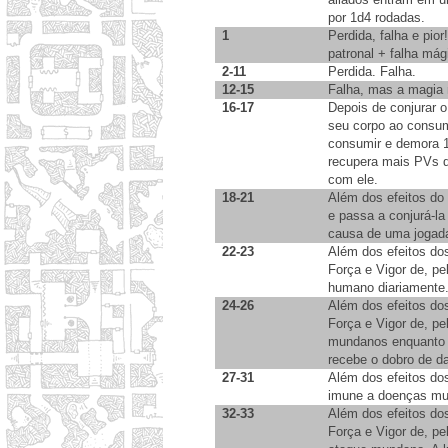
por 1d4 rodadas.
1
Perdida, falha e pio
patronal + falha mág
2-11
Perdida. Falha.
12-15
Falha, mas a magia 
16-17
Depois de conjurar o
seu corpo ao consu
consumir e demora 1
recupera mais PVs 
com ele.
18-21
Além dos efeitos do 
e passa a conjurá-l
causa de uma jogada
22-23
Além dos efeitos dos
Força e Vigor de, p
humano diariamente
24-26
Além dos efeitos dos
Força e Vigor de, p
mundanos enquanto c
recebe o dobro de 
27-31
Além dos efeitos dos
imune a doenças m
32-33
Além dos efeitos dos
Força e Vigor de, p