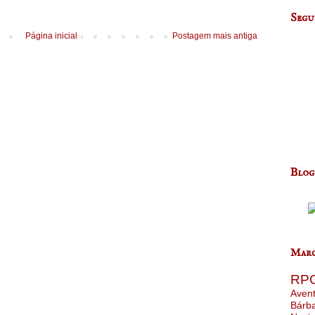
Segu
Página inicial
Postagem mais antiga
Blog
Marc
RP
Aven
Bárb