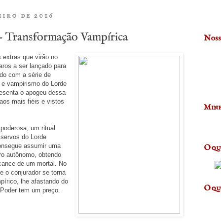
eiro de 2016
 Transformação Vampírica
Noss
 extras que virão no
ros a ser lançado para
do com a série de
 e vampirismo do Lorde
resenta o apogeu dessa
os mais fiéis e vistos
Minh
oderosa, um ritual
servos do Lorde
 consegue assumir uma
O qu
iro autônomo, obtendo
lcance de um mortal. No
e o conjurador se torna
írico, lhe afastando do
O qu
 Poder tem um preço.