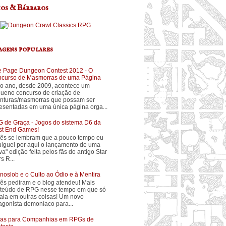
os & Bárbaros
agens populares
 Page Dungeon Contest 2012 - O
curso de Masmorras de uma Página
o ano, desde 2009, acontece um
ueno concurso de criação de
nturas/masmorras que possam ser
esentadas em uma única página orga...
 de Graça - Jogos do sistema D6 da
t End Games!
ês se lembram que a pouco tempo eu
ulguei por aqui o lançamento de uma
va" edição feita pelos fãs do antigo Star
s R...
noslob e o Culto ao Ódio e à Mentira
ês pediram e o blog atendeu! Mais
teúdo de RPG nesse tempo em que só
fala em outras coisas! Um novo
agonista demoníaco para...
ias para Companhias em RPGs de