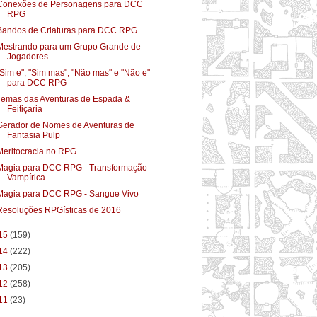
Conexões de Personagens para DCC
RPG
Bandos de Criaturas para DCC RPG
Mestrando para um Grupo Grande de
Jogadores
"Sim e", "Sim mas", "Não mas" e "Não e"
para DCC RPG
Temas das Aventuras de Espada &
Feitiçaria
Gerador de Nomes de Aventuras de
Fantasia Pulp
Meritocracia no RPG
Magia para DCC RPG - Transformação
Vampírica
Magia para DCC RPG - Sangue Vivo
Resoluções RPGísticas de 2016
15
(159)
14
(222)
13
(205)
12
(258)
11
(23)