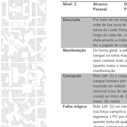
Nível: 3
Alcance:
D
Pessoal
P
Descrição
Por meio de um longo
noite de lua nova de
serva do Lorde Vamp
longo de cada dia, 
efetivamente a matan
faz a jogada de conj
Manifestação
De forma geral, a p
sangue se torna mai
seus caninos mais a
(quanto maior o resu
manifestação.
Corrupção
Role 1d6: (1) o conj
sangue humano por di
impondo um redutor d
sensível à luz do di
curado ao ritmo de 1 
maior; (6) menor.
Falha mágica
Role 1d4: (1) um ini
sua força vampírica 
regenerar 1 PV por r
quando tenta de qua
aliados entram em 