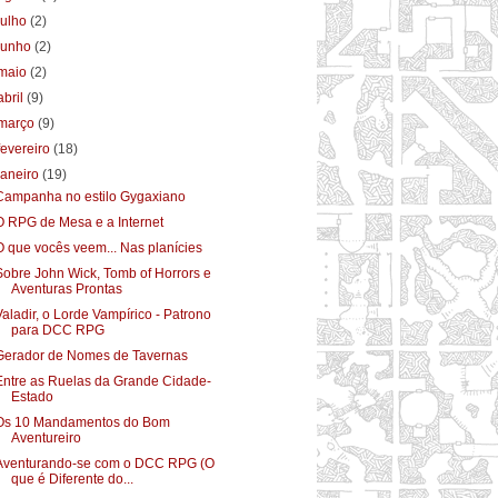
julho
(2)
junho
(2)
maio
(2)
abril
(9)
março
(9)
fevereiro
(18)
janeiro
(19)
Campanha no estilo Gygaxiano
O RPG de Mesa e a Internet
O que vocês veem... Nas planícies
Sobre John Wick, Tomb of Horrors e
Aventuras Prontas
Valadir, o Lorde Vampírico - Patrono
para DCC RPG
Gerador de Nomes de Tavernas
Entre as Ruelas da Grande Cidade-
Estado
Os 10 Mandamentos do Bom
Aventureiro
Aventurando-se com o DCC RPG (O
que é Diferente do...