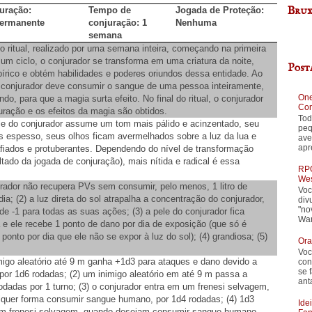
Brux
uração:
Tempo de
Jogada de Proteção:
ermanente
conjuração: 1
Nenhuma
semana
 ritual, realizado por uma semana inteira, começando na primeira
 um ciclo, o conjurador se transforma em uma criatura da noite,
Post
írico e obtém habilidades e poderes oriundos dessa entidade. Ao
o conjurador deve consumir o sangue de uma pessoa inteiramente,
One
do, para que a magia surta efeito. No final do ritual, o conjurador
Con
uração e os efeitos da magia são obtidos.
Tod
ele do conjurador assume um tom mais pálido e acinzentado, seu
peq
s espesso, seus olhos ficam avermelhados sobre a luz da lua e
ave
apr
fiados e protuberantes. Dependendo do nível de transformação
ltado da jogada de conjuração), mais nítida e radical é essa
RPG
Wes
urador não recupera PVs sem consumir, pelo menos, 1 litro de
Voc
a; (2) a luz direta do sol atrapalha a concentração do conjurador,
div
"no
e -1 para todas as suas ações; (3) a pele do conjurador fica
War
a e ele recebe 1 ponto de dano por dia de exposição (que só é
ponto por dia que ele não se expor à luz do sol); (4) grandiosa; (5)
Ora
Voc
migo aleatório até 9 m ganha +1d3 para ataques e dano devido a
con
se 
por 1d6 rodadas; (2) um inimigo aleatório em até 9 m passa a
ant
odadas por 1 turno; (3) o conjurador entra em um frenesi selvagem,
lquer forma consumir sangue humano, por 1d4 rodadas; (4) 1d3
Ide
um frenesi selvagem, quando desejam consumir sangue humano,