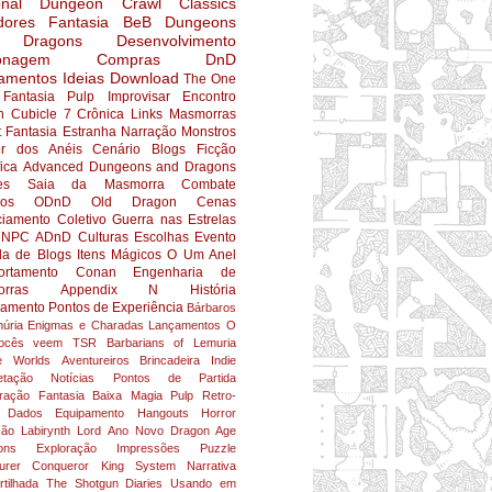
nal
Dungeon Crawl Classics
dores
Fantasia
BeB
Dungeons
 Dragons
Desenvolvimento
onagem
Compras
DnD
amentos
Ideias
Download
The One
Fantasia Pulp
Improvisar
Encontro
n
Cubicle 7
Crônica
Links
Masmorras
t
Fantasia Estranha
Narração
Monstros
r dos Anéis
Cenário
Blogs
Ficção
fica
Advanced Dungeons and Dragons
es
Saia da Masmorra
Combate
ios
ODnD
Old Dragon
Cenas
ciamento Coletivo
Guerra nas Estrelas
NPC
ADnD
Culturas
Escolhas
Evento
da de Blogs
Itens Mágicos
O Um Anel
rtamento
Conan
Engenharia de
rras
Appendix N
História
jamento
Pontos de Experiência
Bárbaros
úria
Enigmas e Charadas
Lançamentos
O
ocês veem
TSR
Barbarians of Lemuria
e Worlds
Aventureiros
Brincadeira
Indie
etação
Notícias
Pontos de Partida
ração
Fantasia Baixa
Magia
Pulp
Retro-
Dados
Equipamento
Hangouts
Horror
ção
Labirynth Lord
Ano Novo
Dragon Age
ons
Exploração
Impressões
Puzzle
turer Conqueror King System
Narrativa
tilhada
The Shotgun Diaries
Usando em