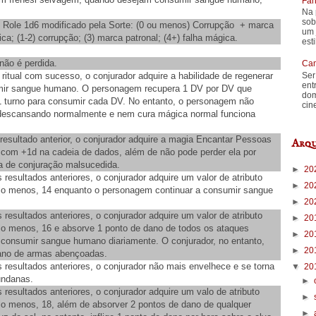
Fan
Na 
sob
r! Role 1d6 modificado pela Sorte: (0 ou menos) Corrupção + marca
um 
ica; (1-2) corrupção; (3) marca patronal; (4+) falha mágica.
est
não é perdida.
Cam
 ritual com sucesso, o conjurador adquire a habilidade de regenerar
Ser
ent
mir sangue humano. O personagem recupera 1 DV por DV que
dom
 turno para consumir cada DV. No entanto, o personagem não
cin
descansando normalmente e nem cura mágica normal funciona
resultado anterior, o conjurador adquire a magia Encantar Pessoas
Arqu
a com +1d na cadeia de dados, além de não pode perder ela por
 de conjuração malsucedida.
►
20
 resultados anteriores, o conjurador adquire um valor de atributo
►
20
elo menos, 14 enquanto o personagem continuar a consumir sangue
►
20
.
 resultados anteriores, o conjurador adquire um valor de atributo
►
20
elo menos, 16 e absorve 1 ponto de dano de todos os ataques
►
20
onsumir sangue humano diariamente. O conjurador, no entanto,
►
20
dano de armas abençoadas.
 resultados anteriores, o conjurador não mais envelhece e se torna
▼
20
undanas.
►
 resultados anteriores, o conjurador adquire um valo de atributo
►
elo menos, 18, além de absorver 2 pontos de dano de qualquer
►