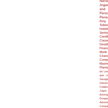
Nacio
Joga
and
Pers
Pens
Ring
Tolkie
Hobbi
Senho
Cientí
Class
Desaf
Finan
Morte
Ciran
Compo
Masmo
Plane
da Lem
que v
Savag
Interpr
Colabo
Jogos
Ilustra
Dunge
Adven
Compar