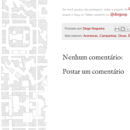
Se você gostou da postagem, visite a página do
@diogoxp
seguir o blog no Twitter também no
.
Postado por
Diogo Nogueira
Marcadores:
Aventuras
,
Campanhas
,
Dicas
,
É
Nenhum comentário:
Postar um comentário