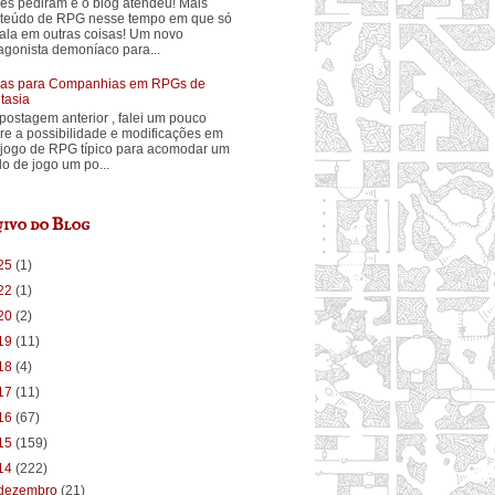
ês pediram e o blog atendeu! Mais
teúdo de RPG nesse tempo em que só
fala em outras coisas! Um novo
agonista demoníaco para...
ias para Companhias em RPGs de
tasia
postagem anterior , falei um pouco
re a possibilidade e modificações em
jogo de RPG típico para acomodar um
ilo de jogo um po...
ivo do Blog
25
(1)
22
(1)
20
(2)
19
(11)
18
(4)
17
(11)
16
(67)
15
(159)
14
(222)
dezembro
(21)