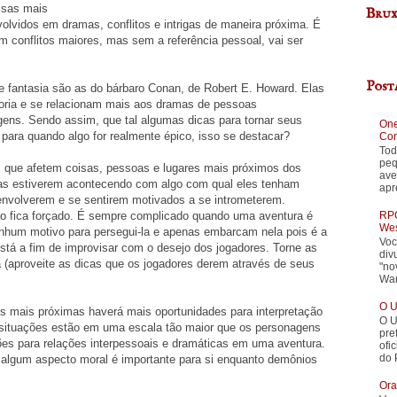
isas mais
Brux
volvidos em dramas, conflitos e intrigas de maneira próxima. É
 conflitos maiores, mas sem a referência pessoal, vai ser
Post
e fantasia são as do bárbaro Conan, de Robert E. Howard. Elas
oria e se relacionam mais aos dramas de pessoas
agens. Sendo assim, que tal algumas dicas para tornar seus
One
para quando algo for realmente épico, isso se destacar?
Con
Tod
peq
 que afetem coisas, pessoas e lugares mais próximos dos
ave
as estiverem acontecendo com algo com qual eles tenham
apr
 envolverem e se sentirem motivados a se intrometerem.
RPG
ão fica forçado. É sempre complicado quando uma aventura é
Wes
nhum motivo para persegui-la e apenas embarcam nela pois é a
Voc
stá a fim de improvisar com o desejo dos jogadores. Torne as
div
a (aproveite as dicas que os jogadores derem através de seus
"no
War
O U
s mais próximas haverá mais oportunidades para interpretação
O U
 situações estão em uma escala tão maior que os personagens
pre
azões para relações interpessoais e dramáticas em uma aventura.
ofi
do 
 algum aspecto moral é importante para si enquanto demônios
Ora