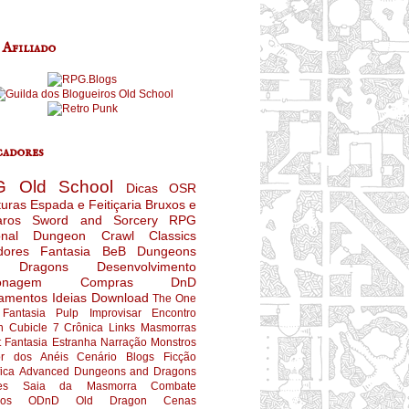
 Afiliado
adores
G
Old School
Dicas
OSR
turas
Espada e Feitiçaria
Bruxos e
aros
Sword and Sorcery
RPG
nal
Dungeon Crawl Classics
dores
Fantasia
BeB
Dungeons
 Dragons
Desenvolvimento
onagem
Compras
DnD
amentos
Ideias
Download
The One
Fantasia Pulp
Improvisar
Encontro
n
Cubicle 7
Crônica
Links
Masmorras
t
Fantasia Estranha
Narração
Monstros
r dos Anéis
Cenário
Blogs
Ficção
fica
Advanced Dungeons and Dragons
es
Saia da Masmorra
Combate
ios
ODnD
Old Dragon
Cenas