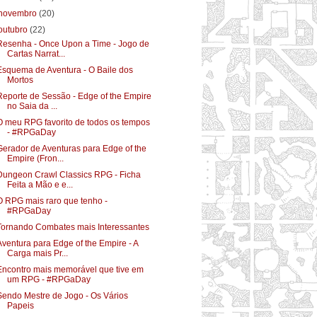
novembro
(20)
outubro
(22)
Resenha - Once Upon a Time - Jogo de
Cartas Narrat...
Esquema de Aventura - O Baile dos
Mortos
Reporte de Sessão - Edge of the Empire
no Saia da ...
O meu RPG favorito de todos os tempos
- #RPGaDay
Gerador de Aventuras para Edge of the
Empire (Fron...
Dungeon Crawl Classics RPG - Ficha
Feita a Mão e e...
O RPG mais raro que tenho -
#RPGaDay
Tornando Combates mais Interessantes
Aventura para Edge of the Empire - A
Carga mais Pr...
Encontro mais memorável que tive em
um RPG - #RPGaDay
Sendo Mestre de Jogo - Os Vários
Papeis