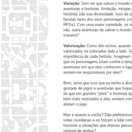
Variação:
Sem ter que salvar o mundo s
aventuras e histórias. Ambição, intriga
histórias são sua diversidade. Isso dá 
facetas tanto dos seus personagens co
RPGs). Com uma maior variedade, os t
não, outra aventuras de salvar o mundo..
maneiro!".
Valorização:
Como dito acima, quando 
valorizados se colocados lado a lado. 
importância de cada história. Imaginem
que os personagens lutam contra o tem
aventuras em que eles conhecem o lugar
sentem-se responsáveis por eles?
Bem, acho que isso que eu tenho a diz
gostado de jogos e aventuras que foq
do que em grandes "plots" e histórias 
bem mais motivados e eles sentem como
afetam o jogo.
Mas e quanto a vocês? Dão preferencia
vidas mundanas e os forçam a lidar co
histórias e situações que dramas pess
mistura de ambos?