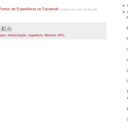
►
Pontos de Experiência no Facebook
e clique em curtir. Você pode
▼
pico
,
Interpretação
,
Jogadores
,
Mestres
,
RPG