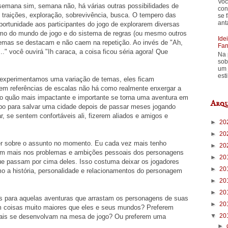
Voc
emana sim, semana não, há várias outras possibilidades de
con
s, traições, exploração, sobrevivência, busca. O tempero das
se 
ant
oportunidade aos participantes do jogo de explorarem diversas
mo do mundo de jogo e do sistema de regras (ou mesmo outros
Ide
emas se destacam e não caem na repetição. Ao invés de "Ah,
Fan
." você ouvirá "Ih caraca, a coisa ficou séria agora! Que
Na 
sob
um 
est
experimentamos uma variação de temas, eles ficam
Sem referências de escalas não há como realmente enxergar a
 o quão mais impactante e importante se torna uma aventura em
Arqu
po para salvar uma cidade depois de passar meses jogando
, se sentem confortáveis ali, fizerem aliados e amigos e
►
20
►
20
er sobre o assunto no momento. Eu cada vez mais tenho
►
20
uem mais nos problemas e ambições pessoais dos personagens
►
20
que passam por cima deles. Isso costuma deixar os jogadores
►
20
 a história, personalidade e relacionamentos do personagem
►
20
►
20
s para aquelas aventuras que arrastam os personagens de suas
►
20
m coisas muito maiores que eles e seus mundos? Preferem
▼
20
oais se desenvolvam na mesa de jogo? Ou preferem uma
►