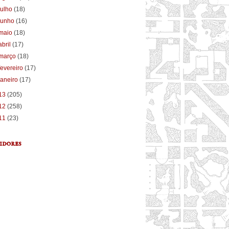
julho
(18)
junho
(16)
maio
(18)
abril
(17)
março
(18)
fevereiro
(17)
janeiro
(17)
13
(205)
12
(258)
11
(23)
idores