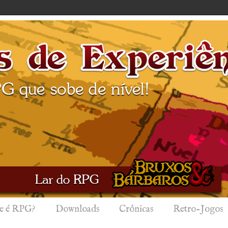
e é RPG?
Downloads
Crônicas
Retro-Jogos