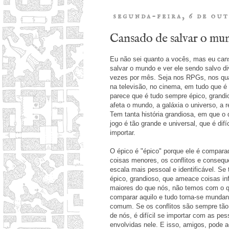
segunda-feira, 6 de ou
Cansado de salvar o mu
Eu não sei quanto a vocês, mas eu can
salvar o mundo e ver ele sendo salvo d
vezes por mês. Seja nos RPGs, nos qu
na televisão, no cinema, em tudo que é 
parece que é tudo sempre épico, grandi
afeta o mundo, a galáxia o universo, a r
Tem tanta história grandiosa, em que o 
jogo é tão grande e universal, que é difíc
importar.
O épico é "épico" porque ele é compar
coisas menores, os conflitos e conseq
escala mais pessoal e identificável. Se 
épico, grandioso, que ameace coisas in
maiores do que nós, não temos com o 
comparar aquilo e tudo torna-se mundan
comum. Se os conflitos são sempre tão
de nós, é difícil se importar com as pe
envolvidas nele. E isso, amigos, pode 