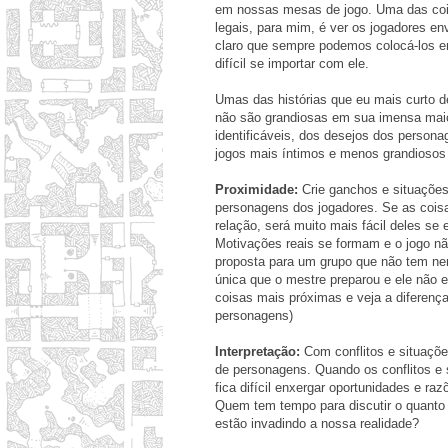
em nossas mesas de jogo. Uma das co
legais, para mim, é ver os jogadores en
claro que sempre podemos colocá-los em
difícil se importar com ele.
Umas das histórias que eu mais curto d
não são grandiosas em sua imensa mai
identificáveis, dos desejos dos person
jogos mais íntimos e menos grandiosos 
Proximidade:
Crie ganchos e situações
personagens dos jogadores. Se as cois
relação, será muito mais fácil deles se
Motivações reais se formam e o jogo n
proposta para um grupo que não tem ne
única que o mestre preparou e ele não e
coisas mais próximas e veja a diferenç
personagens)
Interpretação:
Com conflitos e situaçõe
de personagens. Quando os conflitos e
fica difícil enxergar oportunidades e r
Quem tem tempo para discutir o quanto
estão invadindo a nossa realidade?