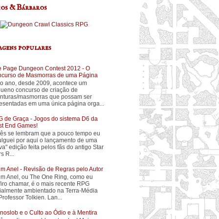
os & Bárbaros
agens populares
 Page Dungeon Contest 2012 - O
curso de Masmorras de uma Página
o ano, desde 2009, acontece um
ueno concurso de criação de
nturas/masmorras que possam ser
esentadas em uma única página orga...
 de Graça - Jogos do sistema D6 da
t End Games!
ês se lembram que a pouco tempo eu
ulguei por aqui o lançamento de uma
va" edição feita pelos fãs do antigo Star
s R...
m Anel - Revisão de Regras pelo Autor
m Anel, ou The One Ring, como eu
firo chamar, é o mais recente RPG
cialmente ambientado na Terra-Média
Professor Tolkien. Lan...
noslob e o Culto ao Ódio e à Mentira