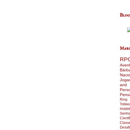
Blog
Marc
RP
Aven
Bárb
Nacio
Joga
and
Pers
Pens
Ring
Tolkie
Hobbi
Senho
Cientí
Class
Desaf