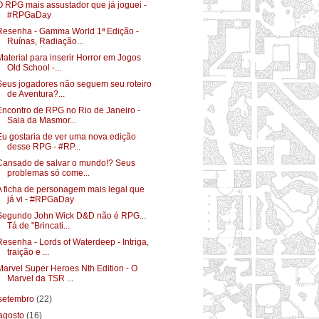
O RPG mais assustador que já joguei -
#RPGaDay
Resenha - Gamma World 1ª Edição -
Ruínas, Radiação...
Material para inserir Horror em Jogos
Old School -...
Seus jogadores não seguem seu roteiro
de Aventura?...
Encontro de RPG no Rio de Janeiro -
Saia da Masmor...
Eu gostaria de ver uma nova edição
desse RPG - #RP...
Cansado de salvar o mundo!? Seus
problemas só come...
A ficha de personagem mais legal que
já vi - #RPGaDay
Segundo John Wick D&D não é RPG...
Tá de "Brincati...
Resenha - Lords of Waterdeep - Intriga,
traição e ...
Marvel Super Heroes Nth Edition - O
Marvel da TSR ...
setembro
(22)
agosto
(16)