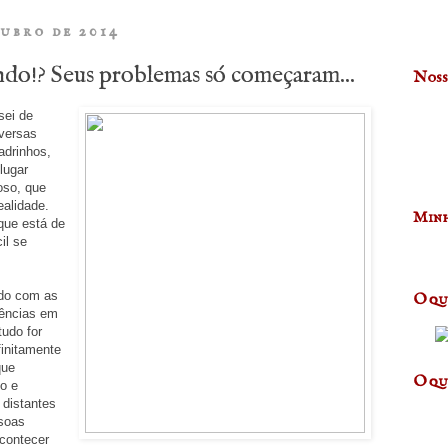
tubro de 2014
ndo!? Seus problemas só começaram...
Noss
sei de
iversas
adrinhos,
lugar
oso, que
ealidade.
Minh
que está de
il se
ado com as
O qu
uências em
tudo for
finitamente
que
O qu
o e
 distantes
ssoas
acontecer