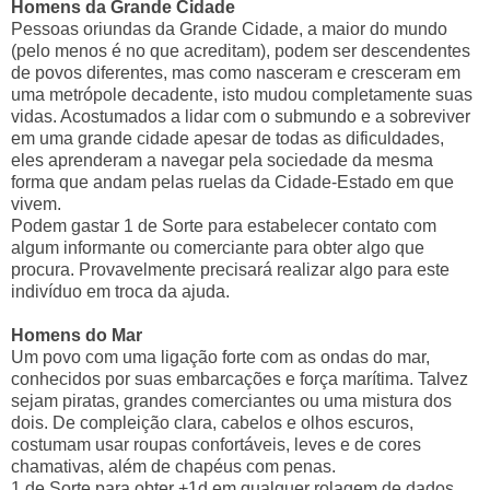
Homens da Grande Cidade
Pessoas oriundas da Grande Cidade, a maior do mundo
(pelo menos é no que acreditam), podem ser descendentes
de povos diferentes, mas como nasceram e cresceram em
uma metrópole decadente, isto mudou completamente suas
vidas. Acostumados a lidar com o submundo e a sobreviver
em uma grande cidade apesar de todas as dificuldades,
eles aprenderam a navegar pela sociedade da mesma
forma que andam pelas ruelas da Cidade-Estado em que
vivem.
Podem gastar 1 de Sorte para estabelecer contato com
algum informante ou comerciante para obter algo que
procura. Provavelmente precisará realizar algo para este
indivíduo em troca da ajuda.
Homens do Mar
Um povo com uma ligação forte com as ondas do mar,
conhecidos por suas embarcações e força marítima. Talvez
sejam piratas, grandes comerciantes ou uma mistura dos
dois. De compleição clara, cabelos e olhos escuros,
costumam usar roupas confortáveis, leves e de cores
chamativas, além de chapéus com penas.
1 de Sorte para obter +1d em qualquer rolagem de dados