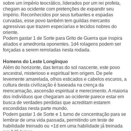
sobre um império teocrático, liderados por um rei profeta,
chegam ao ocidente com pretenções de expandir seu
império. Reconhecidos por seus turbantes e espadas
curvadas, esse povo também tem guildas mercantis
agressivas que trazem especiarias e tecidos nobres do
oriente.
Podem gastar 1 de Sorte para Grito de Guerra que inspira
aliados e amedronta oponentes. 1d4 rolagens podem ser
forçadas a serem rerroladas nesta rodada.
Homens do Leste Longínquo
Além do horizonte, das terras do sol nascente, este povo
ancestral, misterioso e espiritual tem origem. De pele
levemente amarelada, olhos esticados e cabelos escuros, a
cultura desta civilização é baseada na crença da
reencarnação, ascensão espiritual e merecimento. A maioria
dos indivíduos que chegaram ao ocidente parece estar em
busca de verdades perdidas que acreditam estarem
escondidas nesta parte mundo.
Podem gastar 1 de Sorte e 1 turno de concentração para se
lembrar de uma vida passada, permitindo um teste de
habilidade treinado ou +1d em uma habilidade já treinada