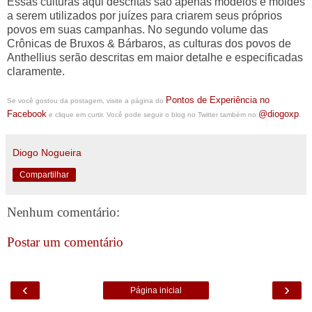
Essas culturas aqui descritas são apenas modelos e moldes
a serem utilizados por juízes para criarem seus próprios
povos em suas campanhas. No segundo volume das
Crônicas de Bruxos & Bárbaros, as culturas dos povos de
Anthellius serão descritas em maior detalhe e especificadas
claramente.
Pontos de Experiência no
Se você gostou da postagem, visite a página do
Facebook
@diogoxp
e clique em curtir. Você pode seguir o blog no Twitter também no
.
Diogo Nogueira
Compartilhar
Nenhum comentário:
Postar um comentário
‹
›
Página inicial