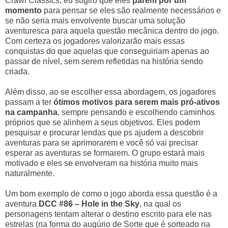
Crawl Classics, eu sugiro que eles
parem por um
momento
para pensar se eles são realmente necessários e
se não seria mais envolvente buscar uma solução
aventuresca para aquela questão mecânica dentro do jogo.
Com certeza os jogadores valorizarão mais essas
conquistas do que aquelas que conseguiriam apenas ao
passar de nível, sem serem refletidas na história sendo
criada.
Além disso, ao se escolher essa abordagem, os jogadores
passam a ter
ótimos motivos para serem mais pró-ativos
na campanha
, sempre pensando e escolhendo caminhos
próprios que se alinhem a seus objetivos. Eles podem
pesquisar e procurar lendas que ps ajudem a descobrir
aventuras para se aprimorarem e você só vai precisar
esperar as aventuras se formarem. O grupo estará mais
motivado e eles se envolveram na história muito mais
naturalmente.
Um bom exemplo de como o jogo aborda essa questão é a
aventura
DCC #86 – Hole in the Sky
, na qual os
personagens tentam alterar o destino escrito para ele nas
estrelas (na forma do augúrio de Sorte que é sorteado na