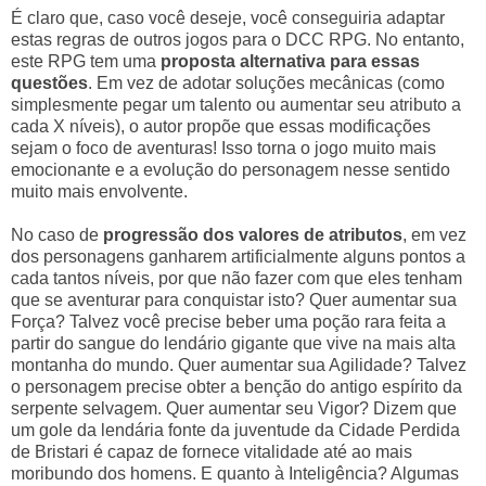
É claro que, caso você deseje, você conseguiria adaptar
estas regras de outros jogos para o DCC RPG. No entanto,
este RPG tem uma
proposta alternativa para essas
questões
. Em vez de adotar soluções mecânicas (como
simplesmente pegar um talento ou aumentar seu atributo a
cada X níveis), o autor propõe que essas modificações
sejam o foco de aventuras! Isso torna o jogo muito mais
emocionante e a evolução do personagem nesse sentido
muito mais envolvente.
No caso de
progressão dos valores de atributos
, em vez
dos personagens ganharem artificialmente alguns pontos a
cada tantos níveis, por que não fazer com que eles tenham
que se aventurar para conquistar isto? Quer aumentar sua
Força? Talvez você precise beber uma poção rara feita a
partir do sangue do lendário gigante que vive na mais alta
montanha do mundo. Quer aumentar sua Agilidade? Talvez
o personagem precise obter a benção do antigo espírito da
serpente selvagem. Quer aumentar seu Vigor? Dizem que
um gole da lendária fonte da juventude da Cidade Perdida
de Bristari é capaz de fornece vitalidade até ao mais
moribundo dos homens. E quanto à Inteligência? Algumas