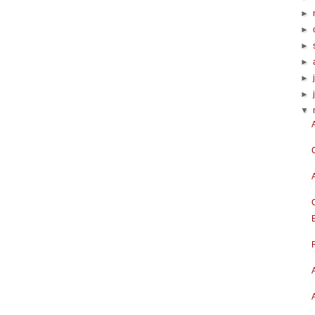
►
►
►
►
►
►
▼