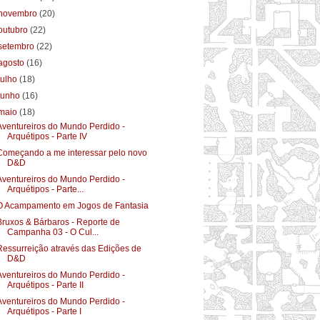
novembro
(20)
outubro
(22)
setembro
(22)
agosto
(16)
julho
(18)
junho
(16)
maio
(18)
Aventureiros do Mundo Perdido -
Arquétipos - Parte IV
Começando a me interessar pelo novo
D&D
Aventureiros do Mundo Perdido -
Arquétipos - Parte...
O Acampamento em Jogos de Fantasia
Bruxos & Bárbaros - Reporte de
Campanha 03 - O Cul...
Ressurreição através das Edições de
D&D
Aventureiros do Mundo Perdido -
Arquétipos - Parte II
Aventureiros do Mundo Perdido -
Arquétipos - Parte I