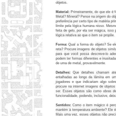
objetos.
Material:
Primeiramente, do que ele é f
Metal? Mineral? Pense na origem do obj
preferência por certo tipo de matéria pr
limite pela lógica humana nisso. Mesm
feita de gelo, por ela ser mágica, isso
lógica relativa ao que o item se propõe.
Forma:
Qual a forma do objeto? Se e
reta? Procure imagens de objetos simil
para que você possa descreve-lo ad
podem ter formas diferentes e inusitad
de uma de metal, provavelmente.
Detalhes:
Que detalhes chamam aten
entalhadas ao longo da lâmina em um
jogadores e que indicariam algo sob
procure na internet imagens de objeto
ser. Esses objetos são como obras d
funcionalidade, podendo, inclusive, dei
Sentidos:
Como o item mágico é perceb
mantém à temperatura ambiente? Ele é 
Mais uma vez, esses objetos não prec