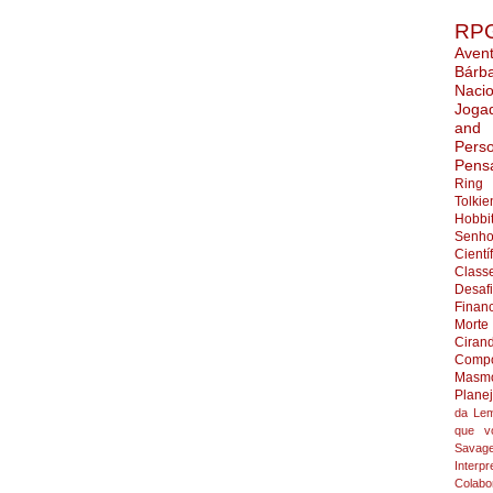
RP
Aven
Bárb
Nacio
Joga
and
Pers
Pens
Ring
Tolkie
Hobbi
Senho
Cientí
Class
Desaf
Finan
Morte
Ciran
Compo
Masmo
Plane
da Lem
que v
Savag
Interpr
Colabo