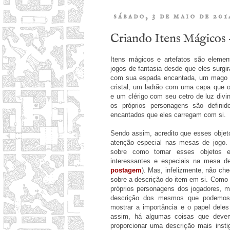
sábado, 3 de maio de 201
Criando Itens Mágicos 
Itens mágicos e artefatos são elemen
jogos de fantasia desde que eles surgi
com sua espada encantada, um mago 
cristal, um ladrão com uma capa que o
e um clérigo com seu cetro de luz divi
os próprios personagens são definid
encantados que eles carregam com si.
Sendo assim, acredito que esses obj
atenção especial nas mesas de jogo. J
sobre como tornar esses objetos 
interessantes e especiais na mesa d
postagem
). Mas, infelizmente, não che
sobre a descrição do item em si. Como
próprios personagens dos jogadores, m
descrição dos mesmos que podemos d
mostrar a importância e o papel dele
assim, há algumas coisas que deve
proporcionar uma descrição mais insti