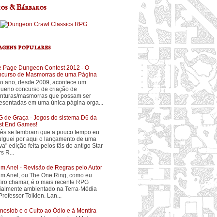
os & Bárbaros
agens populares
 Page Dungeon Contest 2012 - O
curso de Masmorras de uma Página
o ano, desde 2009, acontece um
ueno concurso de criação de
nturas/masmorras que possam ser
esentadas em uma única página orga...
 de Graça - Jogos do sistema D6 da
t End Games!
ês se lembram que a pouco tempo eu
ulguei por aqui o lançamento de uma
va" edição feita pelos fãs do antigo Star
s R...
m Anel - Revisão de Regras pelo Autor
m Anel, ou The One Ring, como eu
firo chamar, é o mais recente RPG
cialmente ambientado na Terra-Média
Professor Tolkien. Lan...
noslob e o Culto ao Ódio e à Mentira