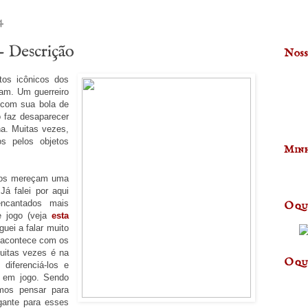
4
- Descrição
Noss
tos icônicos dos
ram. Um guerreiro
com sua bola de
 faz desaparecer
na. Muitas vezes,
os pelos objetos
Minh
etos mereçam uma
á falei por aqui
encantados mais
O qu
e jogo (veja
esta
guei a falar muito
 acontece com os
uitas vezes é na
O qu
iferenciá-los e
s em jogo. Sendo
mos pensar para
gante para esses