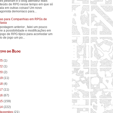
ês pediram e o blog atendeu! Mais
teúdo de RPG nesse tempo em que só
fala em outras coisas! Um novo
agonista demoníaco para...
ias para Companhias em RPGs de
tasia
postagem anterior , falei um pouco
re a possibilidade e modificações em
jogo de RPG típico para acomodar um
ilo de jogo um po...
ivo do Blog
25
(1)
22
(1)
20
(2)
19
(11)
18
(4)
17
(11)
16
(67)
15
(159)
14
(222)
dezembro
(21)