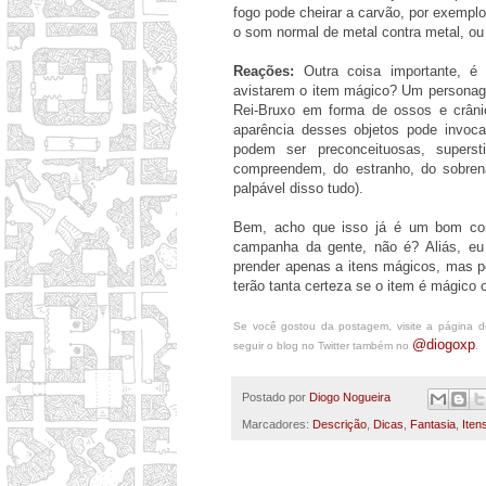
fogo pode cheirar a carvão, por exempl
o som normal de metal contra metal, o
Reações:
Outra coisa importante, é
avistarem o item mágico? Um persona
Rei-Bruxo em forma de ossos e crân
aparência desses objetos pode invoc
podem ser preconceituosas, supers
compreendem, do estranho, do sobrena
palpável disso tudo).
Bem, acho que isso já é um bom co
campanha da gente, não é? Aliás, eu
prender apenas a itens mágicos, mas p
terão tanta certeza se o item é mágico 
Se você gostou da postagem, visite a página 
@diogoxp
seguir o blog no Twitter também no
.
Postado por
Diogo Nogueira
Marcadores:
Descrição
,
Dicas
,
Fantasia
,
Iten