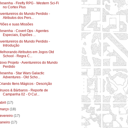
Resenha - Firefly RPG - Western Sci-Fi
no Cortex Plus
Aventureiros do Mundo Perdido -
Atributos dos Pers...
Vilões e suas Missões
Resenha - Covert Ops - Agentes
Especiais, Espiões ...
Aventureiros do Mundo Perdido -
Introdução
Melhorando Atributos em Jogos Old
School - Regra C...
Novo Projeto - Aventureiros do Mundo
Perdido
Resenha - Star Wars Galactic
Adventures - Old Scho...
Criando Itens Mágicos - Descrição
Bruxos & Bárbaros - Reporte de
Campanha 02 - O Cul...
abril
(17)
março
(18)
fevereiro
(17)
janeiro
(17)