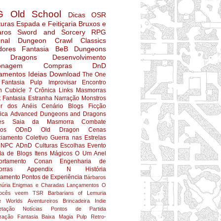
G
Old School
Dicas
OSR
turas
Espada e Feitiçaria
Bruxos e
aros
Sword and Sorcery
RPG
nal
Dungeon Crawl Classics
dores
Fantasia
BeB
Dungeons
 Dragons
Desenvolvimento
onagem
Compras
DnD
amentos
Ideias
Download
The One
Fantasia Pulp
Improvisar
Encontro
n
Cubicle 7
Crônica
Links
Masmorras
t
Fantasia Estranha
Narração
Monstros
r dos Anéis
Cenário
Blogs
Ficção
fica
Advanced Dungeons and Dragons
es
Saia da Masmorra
Combate
ios
ODnD
Old Dragon
Cenas
ciamento Coletivo
Guerra nas Estrelas
NPC
ADnD
Culturas
Escolhas
Evento
da de Blogs
Itens Mágicos
O Um Anel
rtamento
Conan
Engenharia de
rras
Appendix N
História
jamento
Pontos de Experiência
Bárbaros
úria
Enigmas e Charadas
Lançamentos
O
ocês veem
TSR
Barbarians of Lemuria
e Worlds
Aventureiros
Brincadeira
Indie
etação
Notícias
Pontos de Partida
ração
Fantasia Baixa
Magia
Pulp
Retro-