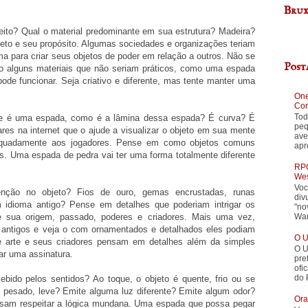
Brux
eito? Qual o material predominante em sua estrutura? Madeira?
eto e seu propósito. Algumas sociedades e organizações teriam
ima para criar seus objetos de poder em relação a outros. Não se
Post
o alguns materiais que não seriam práticos, como uma espada
 pode funcionar. Seja criativo e diferente, mas tente manter uma
One
Con
Tod
le é uma espada, como é a lâmina dessa espada? É curva? É
peq
ares na internet que o ajude a visualizar o objeto em sua mente
ave
equadamente aos jogadores. Pense em como objetos comuns
apr
as. Uma espada de pedra vai ter uma forma totalmente diferente
RPG
Wes
Voc
ção no objeto? Fios de ouro, gemas encrustadas, runas
div
 idioma antigo? Pense em detalhes que poderiam intrigar os
"no
War
re sua origem, passado, poderes e criadores. Mais uma vez,
s antigos e veja o com ornamentados e detalhados eles podiam
O U
e arte e seus criadores pensam em detalhes além da simples
O U
xar uma assinatura.
pre
ofi
do 
ido pelos sentidos? Ao toque, o objeto é quente, frio ou se
pesado, leve? Emite alguma luz diferente? Emite algum odor?
Ora
isam respeitar a lógica mundana. Uma espada que possa pegar