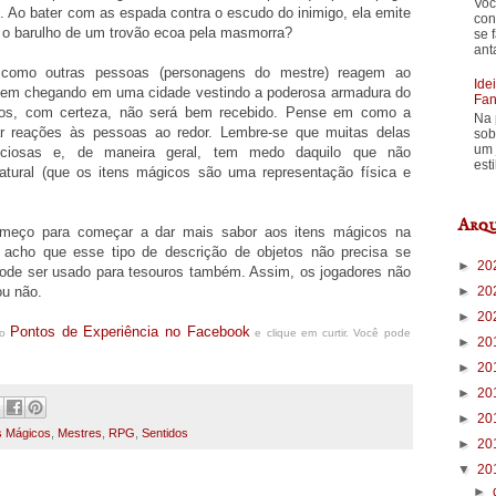
Voc
o. Ao bater com as espada contra o escudo do inimigo, ela emite
con
u o barulho de um trovão ecoa pela masmorra?
se 
ant
 como outras pessoas (personagens do mestre) reagem ao
Ide
gem chegando em uma cidade vestindo a poderosa armadura do
Fan
ios, com certeza, não será bem recebido. Pense em como a
Na 
ar reações às pessoas ao redor. Lembre-se que muitas delas
sob
um 
ticiosas e, de maneira geral, tem medo daquilo que não
est
tural (que os itens mágicos são uma representação física e
Arqu
meço para começar a dar mais sabor aos itens mágicos na
 acho que esse tipo de descrição de objetos não precisa se
►
20
ode ser usado para tesouros também. Assim, os jogadores não
►
20
ou não.
►
20
Pontos de Experiência no Facebook
do
e clique em curtir. Você pode
►
20
►
20
►
20
►
20
s Mágicos
,
Mestres
,
RPG
,
Sentidos
►
20
▼
20
►