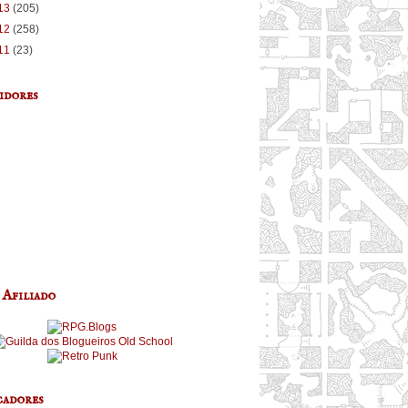
13
(205)
12
(258)
11
(23)
idores
 Afiliado
adores