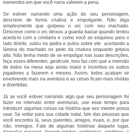
momentos em que você narra valerem a pena.
Se estiver narrando uma ação do seu personagem,
descreve de forma criativa e empolgante. Não diga
simplesmente que golpeou o orc com seu machado.
Descreve como o orc deixou a guarda baixar quando tentou
acertá-lo com a cimitarra e como você se esquivou para o
lado direito, subiu na pedra e pulou sobre ele acertando a
lâmina do machado no peito da criatura enquanto gritava
alto. Não tenha medo de se empolgar nas suas descrições,
faça vozes diferentes, gesticule. Isso faz com que a imersão
de todos na mesa seja ainda maior e incentiva os outros
jogadores a fazerem o mesmo. Assim, todos acabam se
envolvendo mais na aventura e as cenas ficam mais vívidas
e divertidas.
Já se você estiver narrando algo que seu personagem foi
fazer no intervalo entre aventuras, use esse tempo para
introduzir algumas coisas na história que seu mestre possa
usar. Se voltar para sua cidade natal, fale das pessoas que
você encontra lá, seus parentes, amigos, rivais, e, por que
não, inimigos. Fale de algumas histórias daquele lugar,
daquelas pessoas. Invente lendas, problemas, mistérios, o