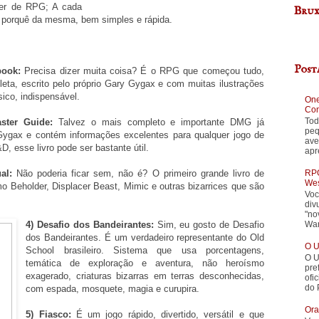
ser de RPG; A cada
Brux
o porquê da mesma, bem simples e rápida.
Post
book:
Precisa dizer muita coisa? É o RPG que começou tudo,
eta, escrito pelo próprio Gary Gygax e com muitas ilustrações
sico, indispensável.
One
Con
Tod
ster Guide:
Talvez o mais completo e importante DMG já
peq
Gygax e contém informações excelentes para qualquer jogo de
ave
 esse livro pode ser bastante útil.
apr
RPG
al:
Não poderia ficar sem, não é? O primeiro grande livro de
Wes
 Beholder, Displacer Beast, Mimic e outras bizarrices que são
Voc
div
"no
War
4) Desafio dos Bandeirantes:
Sim, eu gosto de Desafio
dos Bandeirantes. É um verdadeiro representante do Old
O U
School brasileiro. Sistema que usa porcentagens,
O U
temática de exploração e aventura, não heroísmo
pre
exagerado, criaturas bizarras em terras desconhecidas,
ofi
do 
com espada, mosquete, magia e curupira.
Ora
5) Fiasco:
É um jogo rápido, divertido, versátil e que