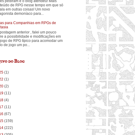
ês pediram e o blog atendeu! Mais
teúdo de RPG nesse tempo em que só
fala em outras coisas! Um novo
agonista demoníaco para...
ias para Companhias em RPGs de
tasia
postagem anterior , falei um pouco
re a possibilidade e modificações em
jogo de RPG típico para acomodar um
ilo de jogo um po...
ivo do Blog
25
(1)
22
(1)
20
(2)
19
(11)
18
(4)
17
(11)
16
(67)
15
(159)
14
(222)
13
(205)