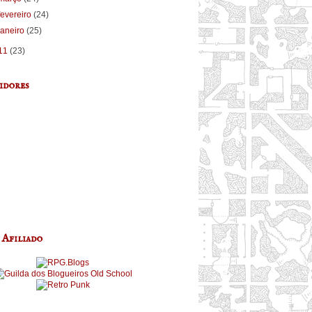
fevereiro
(24)
janeiro
(25)
11
(23)
idores
 Afiliado