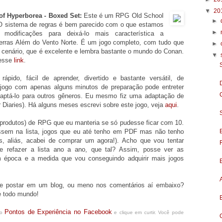
▼
20
f Hyperborea - Boxed Set:
Este é um RPG Old School
►
 O sistema de regras é bem parecido com o que estamos
►
modificações para deixá-lo mais característica a
erras Além do Vento Norte. É um jogo completo, com tudo que
►
 e cenário, que é excelente e lembra bastante o mundo do Conan.
▼
nesse
link
.
pido, fácil de aprender, divertido e bastante versátil, de
 jogo com apenas alguns minutos de preparação pode entreter
adaptá-lo para outros gêneros. Eu mesmo fiz uma adaptação de
r Diaries). Há alguns meses escrevi sobre este jogo, veja
aqui
.
 (produtos) de RPG que eu manteria se só pudesse ficar com 10.
essem na lista, jogos que eu até tenho em PDF mas não tenho
, aliás, acabei de comprar um agora!). Acho que vou tentar
e refazer a lista ano a ano, que tal? Assim, posse ver as
época e a medida que vou conseguindo adquirir mais jogos
a e postar em um blog, ou meno nos comentários aí embaixo?
e todo mundo!
Pontos de Experiência no Facebook
do
e clique em curtir. Você pode