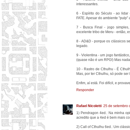
interessantes.
6 - Espírito do Século - ao lid
FATE. Apesar do ambiente "pulp" a
7 - Busca Final - jogo simple
excelente tribo de Meru - então, 
8 - AD&D - porque os clássicos s
legado.
9 - Violentina - um jogo fantásti
(quase não é um RPG!) Mas nada qu
10 - Rastro de Cthulhu - É Cthul
Mas, por ter Cthulhu, só pode ser
Enfim, aí está. Foi difícil, e prov
Responder
Rafael Nicoletti
25 de setembro 
1) Pendragon 4ed.: Na minha op
acredito que a 4ed é bem mais co
2) Call of Cthulhu 6ed.: Um cláss