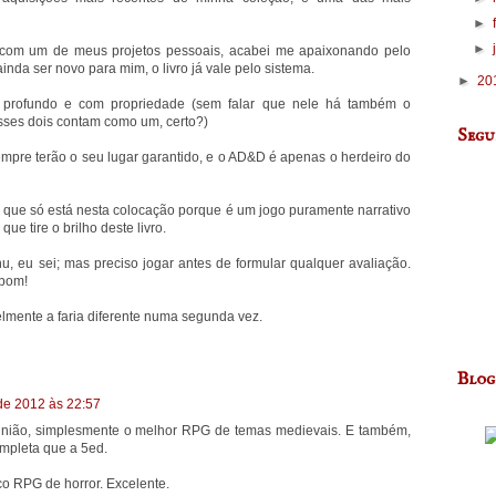
►
►
ar com um de meus projetos pessoais, acabei me apaixonando pelo
inda ser novo para mim, o livro já vale pelo sistema.
►
20
s, profundo e com propriedade (sem falar que nele há também o
esses dois contam como um, certo?)
Segu
empre terão o seu lugar garantido, e o AD&D é apenas o herdeiro do
co, que só está nesta colocação porque é um jogo puramente narrativo
e tire o brilho deste livro.
hu, eu sei; mas preciso jogar antes de formular qualquer avaliação.
 bom!
avelmente a faria diferente numa segunda vez.
Blog
de 2012 às 22:57
inião, simplesmente o melhor RPG de temas medievais. E também,
mpleta que a 5ed.
ico RPG de horror. Excelente.