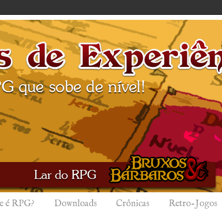
e é RPG?
Downloads
Crônicas
Retro-Jogos