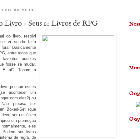
mbro de 2012
o Livro - Seus 10 Livros de RPG
Noss
 do livro, resolvi
ue vi sendo feita
 fora. Basicamente
PG, entre todos que
favoritos, aqueles
que fosse se mudar,
Minh
s. E aí? Topam a
 deve possuir esses
 (se acontecer um
O qu
jogar com eles?) ou
; Não precisa ser
 um Boxed-Set (que
s deve ser um único
O qu
comprou um promoção
, normalmente, eles
; Podem ser livros
istema de regra, de