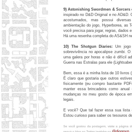
9) Astonishing Swordmen & Sorcers o
inspirado no D&D Original e no AD&D.
acostumados, mas possui diversas 
ambientação do jogo, Hyperborea, as T
você precisa para jogar, regras, dados
Há uma resenha completa do AS&SH 
10) The Shotgun Diaries:
Um jogo rá
sobrevivência no apocalipse zumbi. O
uma galera por horas e não é difícil 
Guerra nas Estralas para ele (Lightsabe
Bem, essa é a minha lista de 10 livros
É claro que gostaria que outros estiv
fisicamente (eu compro bastante PDFs
manter essa brincadeira como anual 
mudanças no meu gosto de época em 
legais.
E você? Que tal fazer essa sua list
Estou curioso para saber os tesouros d
Se você gostou da postagem, visite a página 
@diogoxp
seguir o blog no Twitter também no
.