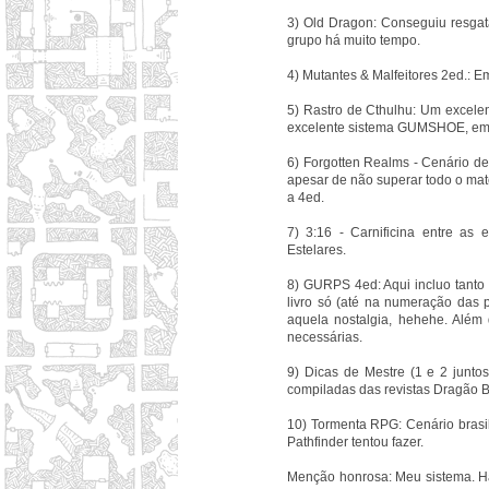
3) Old Dragon: Conseguiu resgat
grupo há muito tempo.
4) Mutantes & Malfeitores 2ed.: 
5) Rastro de Cthulhu: Um excele
excelente sistema GUMSHOE, em 
6) Forgotten Realms - Cenário d
apesar de não superar todo o mat
a 4ed.
7) 3:16 - Carnificina entre as 
Estelares.
8) GURPS 4ed: Aqui incluo tant
livro só (até na numeração das
aquela nostalgia, hehehe. Além
necessárias.
9) Dicas de Mestre (1 e 2 junto
compiladas das revistas Dragão Br
10) Tormenta RPG: Cenário brasi
Pathfinder tentou fazer.
Menção honrosa: Meu sistema. Há