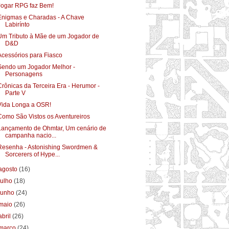
Jogar RPG faz Bem!
Enigmas e Charadas - A Chave
Labirínto
Um Tributo à Mãe de um Jogador de
D&D
Acessórios para Fiasco
Sendo um Jogador Melhor -
Personagens
Crônicas da Terceira Era - Herumor -
Parte V
Vida Longa a OSR!
Como São Vistos os Aventureiros
Lançamento de Ohmtar, Um cenário de
campanha nacio...
Resenha - Astonishing Swordmen &
Sorcerers of Hype...
agosto
(16)
julho
(18)
junho
(24)
maio
(26)
abril
(26)
março
(24)