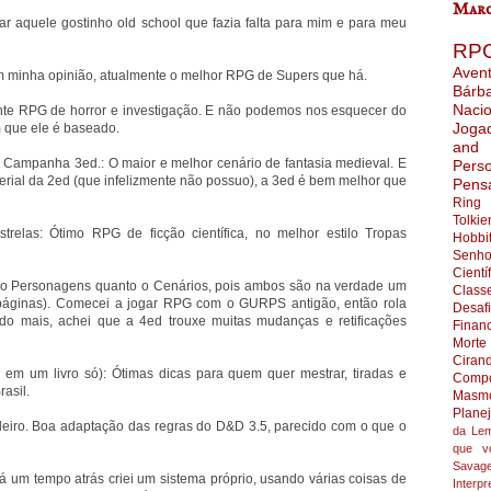
Marc
ar aquele gostinho old school que fazia falta para mim e para meu
RP
Aven
Em minha opinião, atualmente o melhor RPG de Supers que há.
Bárb
Nacio
nte RPG de horror e investigação. E não podemos nos esquecer do
Joga
que ele é baseado.
and
e Campanha 3ed.: O maior e melhor cenário de fantasia medieval. E
Pers
erial da 2ed (que infelizmente não possuo), a 3ed é bem melhor que
Pens
Ring
Tolkie
estrelas: Ótimo RPG de ficção científica, no melhor estilo Tropas
Hobbi
Senho
Cientí
o o Personagens quanto o Cenários, pois ambos são na verdade um
Class
 páginas). Comecei a jogar RPG com o GURPS antigão, então rola
Desaf
 do mais, achei que a 4ed trouxe muitas mudanças e retificações
Finan
Morte
Ciran
s em um livro só): Ótimas dicas para quem quer mestrar, tiradas e
Compo
asil.
Masmo
Plane
leiro. Boa adaptação das regras do D&D 3.5, parecido com o que o
da Lem
que v
Savag
 um tempo atrás criei um sistema próprio, usando várias coisas de
Interpr