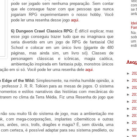
Voc
pode ser jogado sem nenhuma preparação. Sem contar
con
que ele consegue fazer com que pessoas que nunca
se 
ant
jogariam RPG experimentarem o nosso hobby. Você
pode ler uma resenha desse jogo
aqui
.
Ide
Fan
6) Dungeon Crawl Classics RPG:
É difícil explicar, mas
Na 
esse jogo conseguiu trazer tudo que eu imaginava que
sob
um 
seria divertido em um jogo de RPG de fantasial Old
est
School e colocar em um único livro (gigante de 480
páginas, mas ainda sim, um livro só). Classes de
personagem clássicas e icônicas, magia caótica,
Arqu
ambientação inspirada em fantasia pulp, monstros únicos
ação em si só. Você pode ler uma resenha dele
aqui
.
►
20
►
20
e Edge of the Wild:
Simplesmente, na minha humilde opinião, a
 professor J. R. R. Tolkien para as mesas de jogos. O sistema
►
20
momentos e estilos narrativos das histórias com mecânicas do
►
20
entrarem no clima da Terra Média. Fiz uma Resenha do jogo que
►
20
►
20
não sou muito fã do sistema de jogo, mas a ambientação me
►
20
nk, com mega-coorporações, implantes cibernéticos e outras
►
20
s, anões, orcs, trolls, dragões e magia? É, sem dúvida, uma
►
20
, com certeza, é possível adaptar para seu sistema predileto, ou
►
20