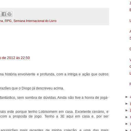
ha
,
RPG
,
Semana Internacional do Livro
o de 2012 às 22:50
a história envolvente e profunda, com a intriga e ação que outros
s razões que o Diogo já descreveu acima.
►
o fantástico, sem sombra de dúvidas. Ainda não tive a honra de jogá-
►
►
mais este porque tenho Lobisomem em casa. Excelente cenário, e
 com a proposta de jogo. Tenho a 3E aqui em casa e, por ser
►
►
s aquisições mais recentes de minha coleção, e uma das mais
►