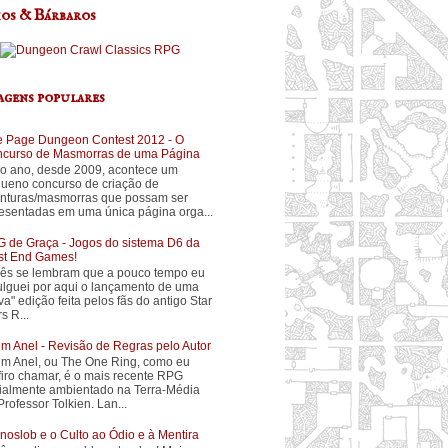
os & Bárbaros
agens populares
 Page Dungeon Contest 2012 - O
curso de Masmorras de uma Página
o ano, desde 2009, acontece um
ueno concurso de criação de
nturas/masmorras que possam ser
esentadas em uma única página orga...
 de Graça - Jogos do sistema D6 da
t End Games!
ês se lembram que a pouco tempo eu
ulguei por aqui o lançamento de uma
va" edição feita pelos fãs do antigo Star
s R...
m Anel - Revisão de Regras pelo Autor
m Anel, ou The One Ring, como eu
firo chamar, é o mais recente RPG
cialmente ambientado na Terra-Média
Professor Tolkien. Lan...
noslob e o Culto ao Ódio e à Mentira