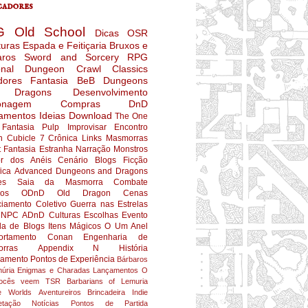
adores
G
Old School
Dicas
OSR
turas
Espada e Feitiçaria
Bruxos e
aros
Sword and Sorcery
RPG
nal
Dungeon Crawl Classics
dores
Fantasia
BeB
Dungeons
 Dragons
Desenvolvimento
onagem
Compras
DnD
amentos
Ideias
Download
The One
Fantasia Pulp
Improvisar
Encontro
n
Cubicle 7
Crônica
Links
Masmorras
t
Fantasia Estranha
Narração
Monstros
r dos Anéis
Cenário
Blogs
Ficção
fica
Advanced Dungeons and Dragons
es
Saia da Masmorra
Combate
ios
ODnD
Old Dragon
Cenas
ciamento Coletivo
Guerra nas Estrelas
NPC
ADnD
Culturas
Escolhas
Evento
da de Blogs
Itens Mágicos
O Um Anel
rtamento
Conan
Engenharia de
rras
Appendix N
História
jamento
Pontos de Experiência
Bárbaros
úria
Enigmas e Charadas
Lançamentos
O
ocês veem
TSR
Barbarians of Lemuria
e Worlds
Aventureiros
Brincadeira
Indie
etação
Notícias
Pontos de Partida