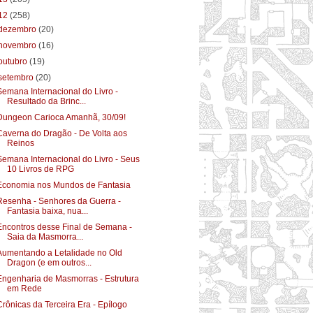
12
(258)
dezembro
(20)
novembro
(16)
outubro
(19)
setembro
(20)
Semana Internacional do Livro -
Resultado da Brinc...
Dungeon Carioca Amanhã, 30/09!
Caverna do Dragão - De Volta aos
Reinos
Semana Internacional do Livro - Seus
10 Livros de RPG
Economia nos Mundos de Fantasia
Resenha - Senhores da Guerra -
Fantasia baixa, nua...
Encontros desse Final de Semana -
Saia da Masmorra...
Aumentando a Letalidade no Old
Dragon (e em outros...
Engenharia de Masmorras - Estrutura
em Rede
Crônicas da Terceira Era - Epílogo