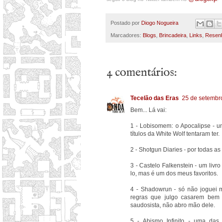
Postado por
Diogo Nogueira
Marcadores:
Blogs
,
Brincadeira
,
Links
,
Resen
4 comentários:
Tecelão das Eras
25 de setembr
Bem... Lá vai:
1 - Lobisomem: o Apocalipse - um
títulos da White Wolf tentaram ter.
2 - Shotgun Diaries - por todas a
3 - Castelo Falkenstein - um livr
lo, mas é um dos meus favoritos.
4 - Shadowrun - só não joguei 
regras que julgo casarem bem
saudosista, não abro mão dele.
5 - Abismo Infinito - uma da