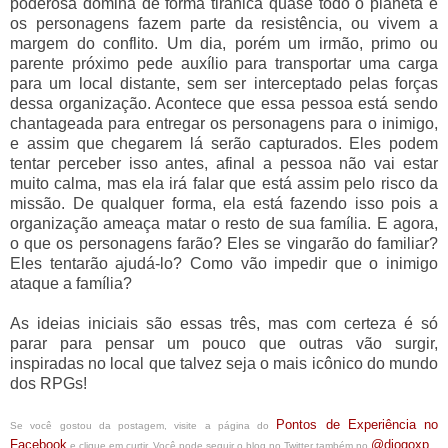
poderosa domina de forma tirânica quase todo o planeta e
os personagens fazem parte da resistência, ou vivem a
margem do conflito. Um dia, porém um irmão, primo ou
parente próximo pede auxílio para transportar uma carga
para um local distante, sem ser interceptado pelas forças
dessa organização. Acontece que essa pessoa está sendo
chantageada para entregar os personagens para o inimigo,
e assim que chegarem lá serão capturados. Eles podem
tentar perceber isso antes, afinal a pessoa não vai estar
muito calma, mas ela irá falar que está assim pelo risco da
missão. De qualquer forma, ela está fazendo isso pois a
organização ameaça matar o resto de sua família. E agora,
o que os personagens farão? Eles se vingarão do familiar?
Eles tentarão ajudá-lo? Como vão impedir que o inimigo
ataque a família?
As ideias iniciais são essas três, mas com certeza é só
parar para pensar um pouco que outras vão surgir,
inspiradas no local que talvez seja o mais icônico do mundo
dos RPGs!
Pontos de Experiência no
Se você gostou da postagem, visite a página do
Facebook
@diogoxp
e clique em curtir. Você pode seguir o blog no Twitter também no
.