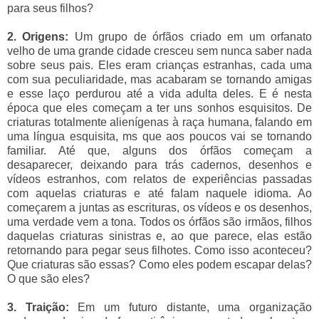
para seus filhos?
2. Origens:
Um grupo de órfãos criado em um orfanato
velho de uma grande cidade cresceu sem nunca saber nada
sobre seus pais. Eles eram crianças estranhas, cada uma
com sua peculiaridade, mas acabaram se tornando amigas
e esse laço perdurou até a vida adulta deles. E é nesta
época que eles começam a ter uns sonhos esquisitos. De
criaturas totalmente alienígenas à raça humana, falando em
uma língua esquisita, ms que aos poucos vai se tornando
familiar. Até que, alguns dos órfãos começam a
desaparecer, deixando para trás cadernos, desenhos e
vídeos estranhos, com relatos de experiências passadas
com aquelas criaturas e até falam naquele idioma. Ao
começarem a juntas as escrituras, os vídeos e os desenhos,
uma verdade vem a tona. Todos os órfãos são irmãos, filhos
daquelas criaturas sinistras e, ao que parece, elas estão
retornando para pegar seus filhotes. Como isso aconteceu?
Que criaturas são essas? Como eles podem escapar delas?
O que são eles?
3. Traição:
Em um futuro distante, uma organização