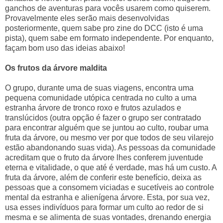
ganchos de aventuras para vocês usarem como quiserem.
Provavelmente eles serão mais desenvolvidas
posteriormente, quem sabe pro zine do DCC (isto é uma
pista), quem sabe em formato independente. Por enquanto,
façam bom uso das ideias abaixo!
Os frutos da árvore maldita
O grupo, durante uma de suas viagens, encontra uma
pequena comunidade utópica centrada no culto a uma
estranha árvore de tronco roxo e frutos azulados e
translúcidos (outra opção é fazer o grupo ser contratado
para encontrar alguém que se juntou ao culto, roubar uma
fruta da árvore, ou mesmo ver por que todos de seu vilarejo
estão abandonando suas vida). As pessoas da comunidade
acreditam que o fruto da árvore lhes conferem juventude
eterna e vitalidade, o que até é verdade, mas há um custo. A
fruta da árvore, além de conferir este benefício, deixa as
pessoas que a consomem viciadas e sucetíveis ao controle
mental da estranha e alienígena árvore. Esta, por sua vez,
usa esses indivíduos para formar um culto ao redor de si
mesma e se alimenta de suas vontades, drenando energia