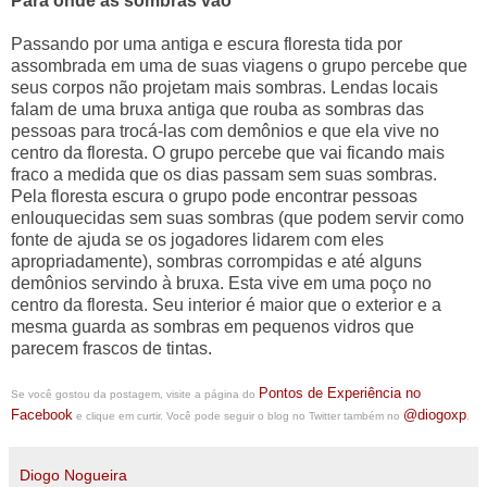
Para onde as sombras vão
Passando por uma antiga e escura floresta tida por
assombrada em uma de suas viagens o grupo percebe que
seus corpos não projetam mais sombras. Lendas locais
falam de uma bruxa antiga que rouba as sombras das
pessoas para trocá-las com demônios e que ela vive no
centro da floresta. O grupo percebe que vai ficando mais
fraco a medida que os dias passam sem suas sombras.
Pela floresta escura o grupo pode encontrar pessoas
enlouquecidas sem suas sombras (que podem servir como
fonte de ajuda se os jogadores lidarem com eles
apropriadamente), sombras corrompidas e até alguns
demônios servindo à bruxa. Esta vive em uma poço no
centro da floresta. Seu interior é maior que o exterior e a
mesma guarda as sombras em pequenos vidros que
parecem frascos de tintas.
Pontos de Experiência no
Se você gostou da postagem, visite a página do
Facebook
@diogoxp
e clique em curtir. Você pode seguir o blog no Twitter também no
.
Diogo Nogueira