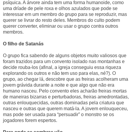
psíquica. A árvore ainda tem uma forma humanoide, como
uma dríade de pele roxa e olhos azulados que pode se
interessar em um membro do grupo para se reproduzir, mas
querer se livrar do resto deles. Membros do culto podem
querer converter, eliminar ou usar o grupo contra outros
membros.
O filho de Satanás
O grupo fica sabendo de alguns objetos muito valiosos que
foram trazidos para um convento isolado nas montanhas e
decide rouba-los (afinal, a igreja conseguiu essa riqueza
explorando os outros e não tem uso para elas, né?). O
grupo, ao chegar lá, descobre que as freiras acolheram uma
jovem grávida durante a noite e que algo que não era
humano nasceu. Pelo convento eles acharão freiras mortas
de maneiras bizarras e perturbadoras, freiras amedrontadas,
outras enlouquecidas, outras dominadas pela criatura que
nasceu e outras que querem matá-la. A jovem enlouqueceu,
mas pode ser usada para “persuadir” o monstro se os
jogadores forem espertos.