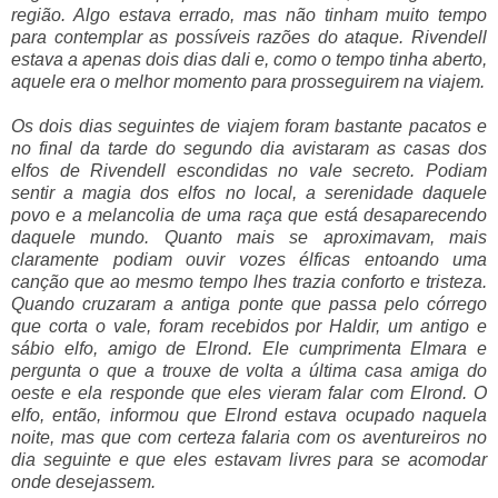
região. Algo estava errado, mas não tinham muito tempo
para contemplar as possíveis razões do ataque. Rivendell
estava a apenas dois dias dali e, como o tempo tinha aberto,
aquele era o melhor momento para prosseguirem na viajem.
Os dois dias seguintes de viajem foram bastante pacatos e
no final da tarde do segundo dia avistaram as casas dos
elfos de Rivendell escondidas no vale secreto. Podiam
sentir a magia dos elfos no local, a serenidade daquele
povo e a melancolia de uma raça que está desaparecendo
daquele mundo. Quanto mais se aproximavam, mais
claramente podiam ouvir vozes élficas entoando uma
canção que ao mesmo tempo lhes trazia conforto e tristeza.
Quando cruzaram a antiga ponte que passa pelo córrego
que corta o vale, foram recebidos por Haldir, um antigo e
sábio elfo, amigo de Elrond. Ele cumprimenta Elmara e
pergunta o que a trouxe de volta a última casa amiga do
oeste e ela responde que eles vieram falar com Elrond. O
elfo, então, informou que Elrond estava ocupado naquela
noite, mas que com certeza falaria com os aventureiros no
dia seguinte e que eles estavam livres para se acomodar
onde desejassem.