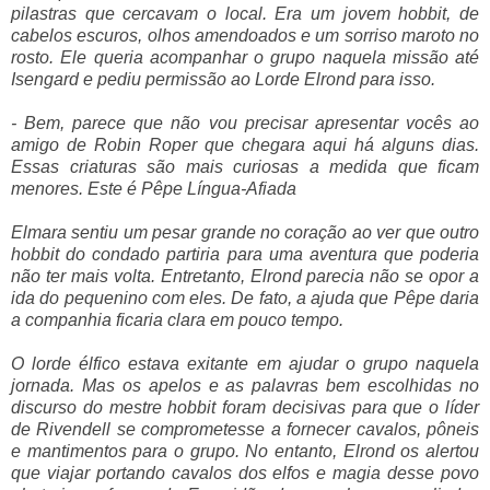
pilastras que cercavam o local. Era um jovem hobbit, de
cabelos escuros, olhos amendoados e um sorriso maroto no
rosto. Ele queria acompanhar o grupo naquela missão até
Isengard e pediu permissão ao Lorde Elrond para isso.
- Bem, parece que não vou precisar apresentar vocês ao
amigo de Robin Roper que chegara aqui há alguns dias.
Essas criaturas são mais curiosas a medida que ficam
menores. Este é Pêpe Língua-Afiada
Elmara sentiu um pesar grande no coração ao ver que outro
hobbit do condado partiria para uma aventura que poderia
não ter mais volta. Entretanto, Elrond parecia não se opor a
ida do pequenino com eles. De fato, a ajuda que Pêpe daria
a companhia ficaria clara em pouco tempo.
O lorde élfico estava exitante em ajudar o grupo naquela
jornada. Mas os apelos e as palavras bem escolhidas no
discurso do mestre hobbit foram decisivas para que o líder
de Rivendell se comprometesse a fornecer cavalos, pôneis
e mantimentos para o grupo. No entanto, Elrond os alertou
que viajar portando cavalos dos elfos e magia desse povo