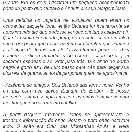
Grande Rio os dois avistaram um pequeno acampamento
perto da ponte que cruzava o Anduin em sua margem leste.
Uma neblina os impedia de visualizar quem eram os
ocupantes daquele local, então Balared foi furtivamente se
aproximando até que pudesse ver que criaturas estavam ali.
Quanto estava chegando perto, no entanto, pisou em falso
sobre um pedra que rolou fazendo um barulho que chamou
a atenção de todos por ali. O aventureiro pode ver dois
homens vestindo armaduras de couro e capa de viajem
sacarem espadas e se virar para trás. Um anão de barba
negra e gorro azul deu um passo para trás para pegar sua
picareta de guerra, antes de perguntar quem se aproximava.
- Acalmem-se amigos. Sou Balared das terras norte. Venho
em paz com meu amigo Klandrin de Erebor. - E nesse
momento o anão se aproxima com as mãos levantadas para
mostrar que não vieram em conflito.
A partir daquele momento, todos se apresentaram e
trocaram informação de onde vieram e para onde estavam
indo. O anão era Odir, das Montanhas Azuis, e viera