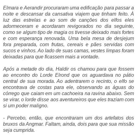
Elmara e Aerandir procuraram uma edificação para passar a
noite e descansar da cansativa viajem que tinham feito. À
luz das estrelas e ao som de canções dos elfos eles
adormeceram e acordaram revigorados no dia seguinte,
como se algum tipo de magia os tivesse deixado mais fortes
e com esperança renovada. Uma bela mesa de desjejum
fora preparada, com frutas, cereais e pães servidas com
sucos e vinhos. Ao lado de suas camas, vestes limpas foram
deixadas para que ficassem mais a vontade.
Após a metade do dia, Haldir os chamou para que fossem
ao encontro do Lorde Elrond que os aguardava no pátio
central de sua morada. Ao adentrarem o recinto, o elfo se
encontrava de costas para ele, observando as águas do
córrego que caiam em um cachoeira na ravina abaixo. Sem
se virar, o lorde disse aos aventureiros que eles traziam com
si um poder maligno.
- Percebo, então, que encontraram um dos artefatos dos
bruxos da Angmar. Faltam, ainda, dois para que sua missão
seja cumprida.