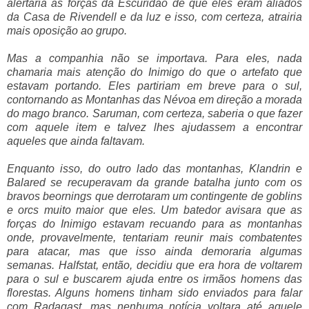
alertaria as forças da Escuridão de que eles eram aliados
da Casa de Rivendell e da luz e isso, com certeza, atrairia
mais oposição ao grupo.
Mas a companhia não se importava. Para eles, nada
chamaria mais atenção do Inimigo do que o artefato que
estavam portando. Eles partiriam em breve para o sul,
contornando as Montanhas das Névoa em direção a morada
do mago branco. Saruman, com certeza, saberia o que fazer
com aquele item e talvez lhes ajudassem a encontrar
aqueles que ainda faltavam.
Enquanto isso, do outro lado das montanhas, Klandrin e
Balared se recuperavam da grande batalha junto com os
bravos beornings que derrotaram um contingente de goblins
e orcs muito maior que eles. Um batedor avisara que as
forças do Inimigo estavam recuando para as montanhas
onde, provavelmente, tentariam reunir mais combatentes
para atacar, mas que isso ainda demoraria algumas
semanas. Halfstat, então, decidiu que era hora de voltarem
para o sul e buscarem ajuda entre os irmãos homens das
florestas. Alguns homens tinham sido enviados para falar
com Radagast, mas nenhuma notícia voltara até aquele