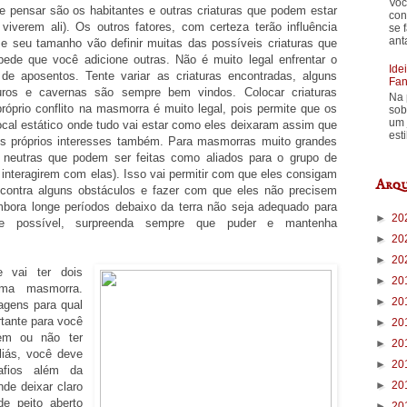
Voc
e pensar são os habitantes e outras criaturas que podem estar
con
verem ali). Os outros fatores, com certeza terão influência
se 
ant
 seu tamanho vão definir muitas das possíveis criaturas que
de que você adicione outras. Não é muito legal enfrentar o
Ide
e aposentos. Tente variar as criaturas encontradas, alguns
Fan
ros e cavernas são sempre bem vindos. Colocar criaturas
Na 
óprio conflito na masmorra é muito legal, pois permite que os
sob
um 
cal estático onde tudo vai estar como eles deixaram assim que
est
us próprios interesses também. Para masmorras muito grandes
s neutras que podem ser feitas como aliados para o grupo de
interagirem com elas). Isso vai permitir com que eles consigam
Arqu
 contra alguns obstáculos e fazer com que eles não precisem
mbora longe períodos debaixo da terra não seja adequado para
►
20
ue possível, surpreenda sempre que puder e mantenha
►
20
►
20
 vai ter dois
►
20
uma masmorra.
►
20
agens para qual
rtante para você
►
20
em ou não ter
►
20
liás, você deve
►
20
afios além da
►
20
de deixar claro
de peito aberto
►
20