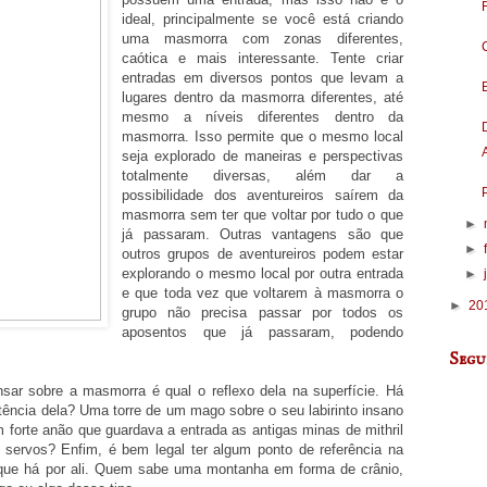
ideal, principalmente se você está criando
uma masmorra com zonas diferentes,
caótica e mais interessante. Tente criar
entradas em diversos pontos que levam a
lugares dentro da masmorra diferentes, até
mesmo a níveis diferentes dentro da
masmorra. Isso permite que o mesmo local
seja explorado de maneiras e perspectivas
totalmente diversas, além dar a
possibilidade dos aventureiros saírem da
masmorra sem ter que voltar por tudo o que
►
já passaram. Outras vantagens são que
►
outros grupos de aventureiros podem estar
explorando o mesmo local por outra entrada
►
e que toda vez que voltarem à masmorra o
►
20
grupo não precisa passar por todos os
aposentos que já passaram, podendo
Segu
ar sobre a masmorra é qual o reflexo dela na superfície. Há
ência dela? Uma torre de um mago sobre o seu labirinto insano
forte anão que guardava a entrada as antigas minas de mithril
servos? Enfim, é bem legal ter algum ponto de referência na
que há por ali. Quem sabe uma montanha em forma de crânio,