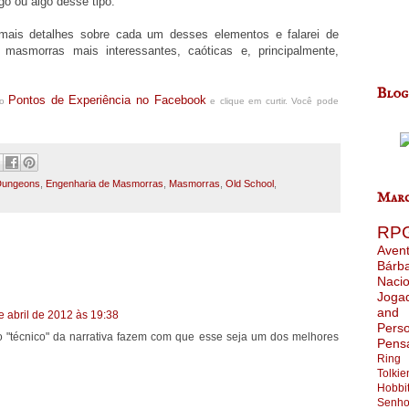
o ou algo desse tipo.
mais detalhes sobre cada um desses elementos e falarei de
 masmorras mais interessantes, caóticas e, principalmente,
Blog
Pontos de Experiência no Facebook
do
e clique em curtir. Você pode
Dungeons
,
Engenharia de Masmorras
,
Masmorras
,
Old School
,
Marc
RP
Aven
Bárb
Nacio
Joga
and
e abril de 2012 às 19:38
Pers
o "técnico" da narrativa fazem com que esse seja um dos melhores
Pens
Ring
Tolkie
Hobbi
Senho