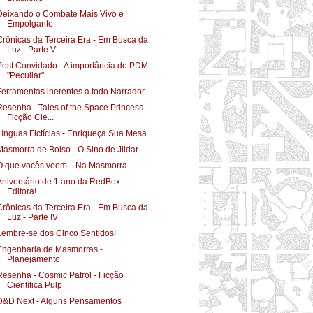
Deixando o Combate Mais Vivo e
Empolgante
Crônicas da Terceira Era - Em Busca da
Luz - Parte V
Post Convidado - A importância do PDM
"Peculiar"
Ferramentas inerentes a todo Narrador
Resenha - Tales of the Space Princess -
Ficção Cie...
Línguas Fictícias - Enriqueça Sua Mesa
Masmorra de Bolso - O Sino de Jildar
O que vocês veem... Na Masmorra
Aniversário de 1 ano da RedBox
Editora!
Crônicas da Terceira Era - Em Busca da
Luz - Parte IV
Lembre-se dos Cinco Sentidos!
Engenharia de Masmorras -
Planejamento
Resenha - Cosmic Patrol - Ficção
Científica Pulp
D&D Next - Alguns Pensamentos