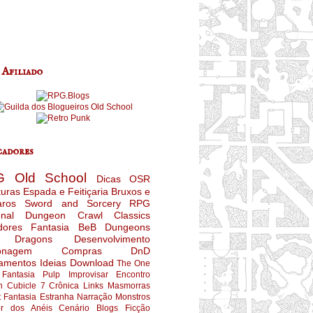
 Afiliado
adores
G
Old School
Dicas
OSR
turas
Espada e Feitiçaria
Bruxos e
aros
Sword and Sorcery
RPG
nal
Dungeon Crawl Classics
dores
Fantasia
BeB
Dungeons
 Dragons
Desenvolvimento
onagem
Compras
DnD
amentos
Ideias
Download
The One
Fantasia Pulp
Improvisar
Encontro
n
Cubicle 7
Crônica
Links
Masmorras
t
Fantasia Estranha
Narração
Monstros
r dos Anéis
Cenário
Blogs
Ficção