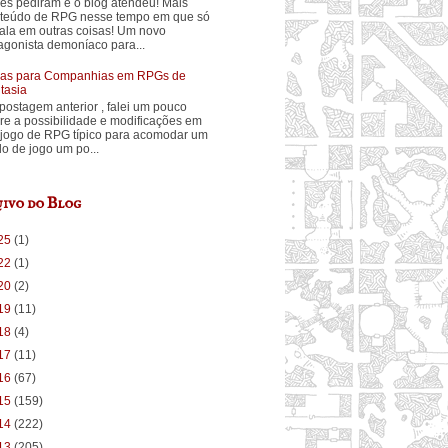
ês pediram e o blog atendeu! Mais
teúdo de RPG nesse tempo em que só
fala em outras coisas! Um novo
agonista demoníaco para...
ias para Companhias em RPGs de
tasia
postagem anterior , falei um pouco
re a possibilidade e modificações em
jogo de RPG típico para acomodar um
ilo de jogo um po...
ivo do Blog
25
(1)
22
(1)
20
(2)
19
(11)
18
(4)
17
(11)
16
(67)
15
(159)
14
(222)
13
(205)