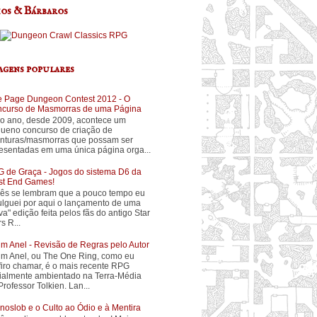
os & Bárbaros
agens populares
 Page Dungeon Contest 2012 - O
curso de Masmorras de uma Página
o ano, desde 2009, acontece um
ueno concurso de criação de
nturas/masmorras que possam ser
esentadas em uma única página orga...
 de Graça - Jogos do sistema D6 da
t End Games!
ês se lembram que a pouco tempo eu
ulguei por aqui o lançamento de uma
va" edição feita pelos fãs do antigo Star
s R...
m Anel - Revisão de Regras pelo Autor
m Anel, ou The One Ring, como eu
firo chamar, é o mais recente RPG
cialmente ambientado na Terra-Média
Professor Tolkien. Lan...
noslob e o Culto ao Ódio e à Mentira