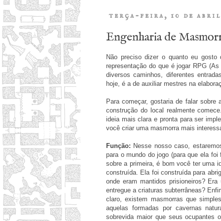
terça-feira, 10 de abril
Engenharia de Masmorr
Não preciso dizer o quanto eu gost
representação do que é jogar RPG (As
diversos caminhos, diferentes entrad
hoje, é a de auxiliar mestres na elabor
Para começar, gostaria de falar sobre
construção do local realmente comece
ideia mais clara e pronta para ser imp
você criar uma masmorra mais interess
Função:
Nesse nosso caso, estaremos
para o mundo do jogo (para que ela foi
sobre a primeira, é bom você ter uma id
construída. Ela foi construída para ab
onde eram mantidos prisioneiros? Era 
entregue a criaturas subterrâneas? Enfi
claro, existem masmorras que simples
aquelas formadas por cavernas natu
sobrevida maior que seus ocupantes or