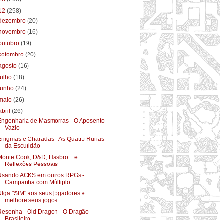
12
(258)
dezembro
(20)
novembro
(16)
outubro
(19)
setembro
(20)
agosto
(16)
julho
(18)
junho
(24)
maio
(26)
abril
(26)
Engenharia de Masmorras - O Aposento
Vazio
Enigmas e Charadas - As Quatro Runas
da Escuridão
Monte Cook, D&D, Hasbro... e
Reflexões Pessoais
Usando ACKS em outros RPGs -
Campanha com Múltiplo...
Diga "SIM" aos seus jogadores e
melhore seus jogos
Resenha - Old Dragon - O Dragão
Brasileiro