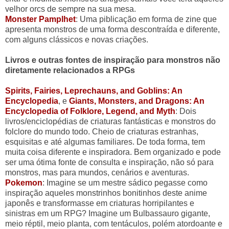
velhor orcs de sempre na sua mesa.
Monster Pamplhet
: Uma piblicação em forma de zine que
apresenta monstros de uma forma descontraída e diferente,
com alguns clássicos e novas criações.
Livros e outras fontes de inspiração para monstros não
diretamente relacionados a RPGs
Spirits, Fairies, Leprechauns, and Goblins: An
Encyclopedia
, e
Giants, Monsters, and Dragons: An
Encyclopedia of Folklore, Legend, and Myth
: Dois
livros/enciclopédias de criaturas fantásticas e monstros do
folclore do mundo todo. Cheio de criaturas estranhas,
esquisitas e até algumas familiares. De toda forma, tem
muita coisa diferente e inspiradora. Bem organizado e pode
ser uma ótima fonte de consulta e inspiração, não só para
monstros, mas para mundos, cenários e aventuras.
Pokemon
: Imagine se um mestre sádico pegasse como
inspiração aqueles monstrinhos bonitinhos deste anime
japonês e transformasse em criaturas horripilantes e
sinistras em um RPG? Imagine um Bulbassauro gigante,
meio réptil, meio planta, com tentáculos, polém atordoante e