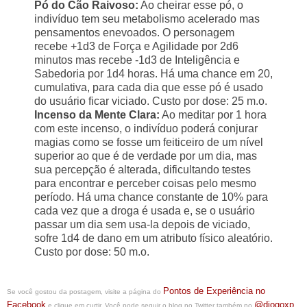
Pó do Cão Raivoso:
Ao cheirar esse pó, o
indivíduo tem seu metabolismo acelerado mas
pensamentos enevoados. O personagem
recebe +1d3 de Força e Agilidade por 2d6
minutos mas recebe -1d3 de Inteligência e
Sabedoria por 1d4 horas. Há uma chance em 20,
cumulativa, para cada dia que esse pó é usado
do usuário ficar viciado. Custo por dose: 25 m.o.
Incenso da Mente Clara:
Ao meditar por 1 hora
com este incenso, o indivíduo poderá conjurar
magias como se fosse um feiticeiro de um nível
superior ao que é de verdade por um dia, mas
sua percepção é alterada, dificultando testes
para encontrar e perceber coisas pelo mesmo
período. Há uma chance constante de 10% para
cada vez que a droga é usada e, se o usuário
passar um dia sem usa-la depois de viciado,
sofre 1d4 de dano em um atributo físico aleatório.
Custo por dose: 50 m.o.
Pontos de Experiência no
Se você gostou da postagem, visite a página do
Facebook
@diogoxp
e clique em curtir. Você pode seguir o blog no Twitter também no
.