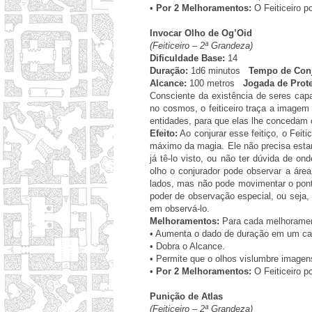
•
Por 2 Melhoramentos:
O Feiticeiro p
Invocar Olho de Og’Oid
(Feiticeiro – 2ª Grandeza)
Dificuldade Base:
14
Duração:
1d6 minutos
Tempo de Conj
Alcance:
100 metros
Jogada de Prot
Consciente da existência de seres cap
no cosmos, o feiticeiro traça a image
entidades, para que elas lhe concedam 
Efeito:
Ao conjurar esse feitiço, o Feit
máximo da magia. Ele não precisa estar
já tê-lo visto, ou não ter dúvida de o
olho o conjurador pode observar a área
lados, mas não pode movimentar o pon
poder de observação especial, ou seja, s
em observá-lo.
Melhoramentos:
Para cada melhorament
•
Aumenta o dado de duração em um cat
•
Dobra o Alcance.
•
Permite que o olhos vislumbre imagen
•
Por 2 Melhoramentos:
O Feiticeiro p
Punição de Atlas
(Feiticeiro – 2ª Grandeza)