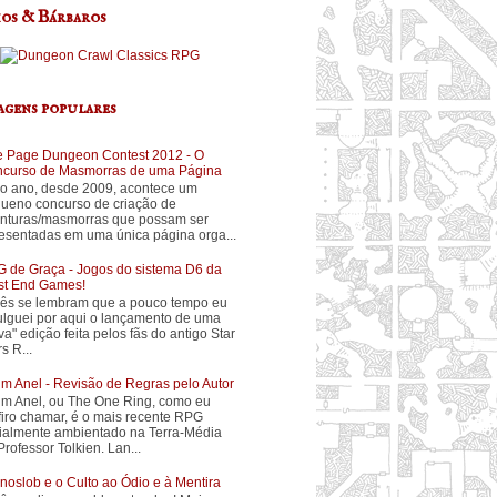
os & Bárbaros
agens populares
 Page Dungeon Contest 2012 - O
curso de Masmorras de uma Página
o ano, desde 2009, acontece um
ueno concurso de criação de
nturas/masmorras que possam ser
esentadas em uma única página orga...
 de Graça - Jogos do sistema D6 da
t End Games!
ês se lembram que a pouco tempo eu
ulguei por aqui o lançamento de uma
va" edição feita pelos fãs do antigo Star
s R...
m Anel - Revisão de Regras pelo Autor
m Anel, ou The One Ring, como eu
firo chamar, é o mais recente RPG
cialmente ambientado na Terra-Média
Professor Tolkien. Lan...
noslob e o Culto ao Ódio e à Mentira