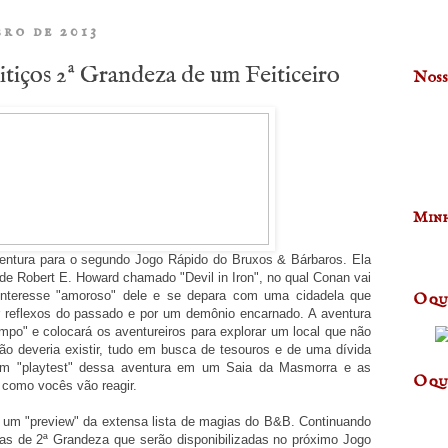
bro de 2013
tiços 2ª Grandeza de um Feiticeiro
Noss
Minh
entura para o segundo Jogo Rápido do Bruxos & Bárbaros. Ela
 de Robert E. Howard chamado "Devil in Iron", no qual Conan vai
 interesse "amoroso" dele e se depara com uma cidadela que
O qu
r reflexos do passado e por um demônio encarnado. A aventura
po" e colocará os aventureiros para explorar um local que não
não deveria existir, tudo em busca de tesouros e de uma dívida
um "playtest" dessa aventura em um Saia da Masmorra e as
O qu
como vocês vão reagir.
 um "preview" da extensa lista de magias do B&B. Continuando
ias de 2ª Grandeza que serão disponibilizadas no próximo Jogo