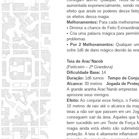
aumentada exponencialmente, sendo nec
efeito que anule os poderes desse feiti
os efeitos dessa magia.
Melhoramentos:
Para cada melhorament
•
Diminui a chance do Feito Extraordiná
•
Cria uma palavra mágica para permit
problemas.
•
Por 2 Melhoramentos:
Qualquer um q
sofre 1d6 de dano mágico devido às ene
Teia de Arac’Narob
(Feiticeiro – 2ª Grandeza)
Dificuldade Base:
14
Duração:
1d6 turnos
Tempo de Conju
Alcance:
30 metros
Jogada de Prote
A grande aranha Arac’Narob emprestas s
aprisione seus inimigos.
Efeito:
Ao conjurar esse feitiço, o Fei
10 metros de raio até o alcance da mag
teias a não ser que passem em um Joga
conseguem sair da área. Aqueles que f
bem sucedido em um Teste de Força Mui
magia ainda está efeito são submetid
proteção. A teia é altamente inflamáv