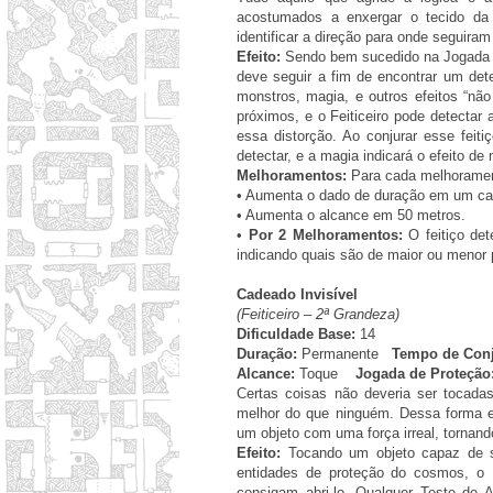
acostumados a enxergar o tecido da 
identificar a direção para onde seguira
Efeito:
Sendo bem sucedido na Jogada de
deve seguir a fim de encontrar um dete
monstros, magia, e outros efeitos “não
próximos, e o Feiticeiro pode detectar
essa distorção. Ao conjurar esse feiti
detectar, e a magia indicará o efeito de
Melhoramentos:
Para cada melhorament
•
Aumenta o dado de duração em um cat
•
Aumenta o alcance em 50 metros.
•
Por 2 Melhoramentos:
O feitiço det
indicando quais são de maior ou menor 
Cadeado Invisível
(Feiticeiro – 2ª Grandeza)
Dificuldade Base:
14
Duração:
Permanente
Tempo de Conj
Alcance:
Toque
Jogada de Proteção
Certas coisas não deveria ser tocada
melhor do que ninguém. Dessa forma e
um objeto com uma força irreal, tornan
Efeito:
Tocando um objeto capaz de s
entidades de proteção do cosmos, o F
consigam abri-lo. Qualquer Teste de A