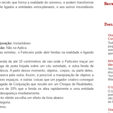
tecido que forma a realidade do universo, e podem transformar
Brux
e ligados a entidades extra-planares, e aos astros insondáveis
Post
One
Con
Tod
uração:
Instantâneo
peq
ção:
Não se Aplica
ave
 estrelas, o Feiticeiro pode abrir fendas na realidade e ligando
apr
RPG
enda de até 10 centímetros de raio onde o Feiticeiro traçar um
Wes
a de prata forjada sobre um céu estrelado, e outra fenda de
Voc
ância. A partir desse momento, objetos, corpos, ou parte deles,
div
rece pela outra. Assim, é possível a manipulação de objetos a
"no
War
esses espaços, e outras coisas que um jogador criativo conseguir
ogada de Conjuração que resulte em um Choque de Realidades,
O U
nce de 10% que a fenda se abra rapidamente e uma entidade
O U
e desapareça imediatamente.
pre
o obtido escolha um efeito da lista abaixo:
ofi
do 
egoria.
tros.
Ora