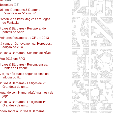
dezembro
(17)
Original Dungeons & Dragons
Reimpressão "Premium" ...
Comércio de Itens Mágicos em Jogos
de Fantasia
Bruxos & Bárbaros - Recuperando
pontos de Sorte
Melhores Postagens do XP em 2013
Lá vamos nós novamente... Heroquest
edição de 25 a...
Bruxos & Bárbaros - Subindo de Nível
Meu 2013 em RPG
Bruxos & Bárbaros - Recompensas:
Pontos de Experiê...
Sim, eu não curti o segundo filme da
trilogia do H...
Bruxos & Bárbaros - Feitiços de 2ª
Grandeza de um ...
Jogando com Namorada(o) na mesa de
jogo...
Bruxos & Bárbaros - Feitiços de 1ª
Grandeza de um ...
Vídeo sobre o Bruxos & Bárbaros,