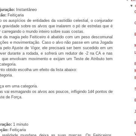
▼
uração:
Instantâneo
ção:
Feitiçaria
b os auspícios de entidades da vastidão celestial, o conjurador
da gravidade sobre os alvos que inalarem o pó de estrelas que é
r carregando o mundo inteiro sobre suas costas.
e da magia pelo Feiticeiro é abatido com um peso descomunal
 ações e movimentação. Caso o alvo não passe em uma Jogada
da pelo Ajuste de Vigor, ele precisará ser bem sucedido em um
over durante a rodada, e sofrerá um redutor de -2 na CA e nas
s que envolvam movimento e exijam um Teste de Atributo tem
ategoria.
o obtido escolha um efeito da lista abaixo:
egoria.
rça em uma categoria.
s vai esmagando os alvos aos poucos, infligindo 1d4 pontos de
ste de Força.
ração:
1 minuto
eção:
Feitiçaria
 realidade mundana deixa as suas marcas. Os Feiticeiros,