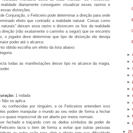
realidade diariamente conseguem visualizar esses rastros e
m essas distorções.
 Conjuração, o Feiticeiro pode determinar a direção para onde
rminado efeito que contradiz a realidade natural. Coisas como
 naturais” deixam esse rastro e distorcem os fios da realidade
 a direção (não exatamente o caminho a seguir) que se encontro
ço, o jogador deve determinar que tipo de distorção ele deseja
 maior poder até o alcance.
o obtido escolha um efeito da lista abaixo:
egoria.
►
►
ecta todas as manifestações desse tipo no alcance da magia,
►
poder.
►
►
►
uração:
1 rodada
►
:
Não se aplica
►
s ou conhecidas por ninguém, e os Feiticeiros entendem isso
►
les podem manipular o mundo ao seu redor de forma a fechar
►
do-o quase impossível de ser aberto por meios normais.
er fechado e traçando com os dedos símbolos de poder de
►
eiticeiro lacra o item de forma a evitar que outras pessoas
►
20
tributo ou outra ação para abrir o objeto tem sua dificuldade