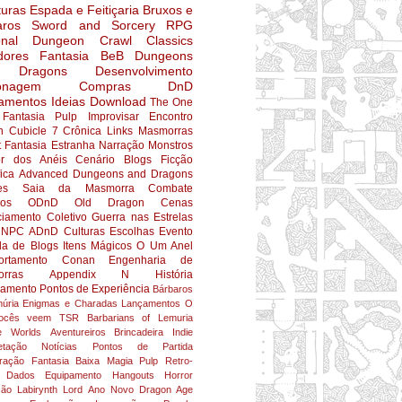
turas
Espada e Feitiçaria
Bruxos e
aros
Sword and Sorcery
RPG
nal
Dungeon Crawl Classics
dores
Fantasia
BeB
Dungeons
 Dragons
Desenvolvimento
onagem
Compras
DnD
amentos
Ideias
Download
The One
Fantasia Pulp
Improvisar
Encontro
n
Cubicle 7
Crônica
Links
Masmorras
t
Fantasia Estranha
Narração
Monstros
r dos Anéis
Cenário
Blogs
Ficção
fica
Advanced Dungeons and Dragons
es
Saia da Masmorra
Combate
ios
ODnD
Old Dragon
Cenas
ciamento Coletivo
Guerra nas Estrelas
NPC
ADnD
Culturas
Escolhas
Evento
da de Blogs
Itens Mágicos
O Um Anel
rtamento
Conan
Engenharia de
rras
Appendix N
História
jamento
Pontos de Experiência
Bárbaros
úria
Enigmas e Charadas
Lançamentos
O
ocês veem
TSR
Barbarians of Lemuria
e Worlds
Aventureiros
Brincadeira
Indie
etação
Notícias
Pontos de Partida
ração
Fantasia Baixa
Magia
Pulp
Retro-
Dados
Equipamento
Hangouts
Horror
ção
Labirynth Lord
Ano Novo
Dragon Age