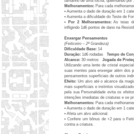
tamanho de uma tocha, queimando por 1
Melhoramentos:
Para cada melhorament
•
Aumenta o dado de duração em 1 cate
•
Aumenta a dificuldade do Teste de For
•
Por 2 Melhoramentos:
As teias de
infligindo 1d6 pontos de dano na Resist
Enxergar Pensamentos
(Feiticeiro – 2ª Grandeza)
Dificuldade Base:
14
Duração:
1d6 rodadas
Tempo de Conj
Alcance:
30 metros
Jogada de Prote
Utilizando uma lente de cristal especi
suas mentes para enxergar além dos p
pensamentos superficiais de outros indi
Efeito:
Um alvo até o alcance da magia
mais superficiais e instintos visualiza
pela sua Personalidade evita os efeito
intenções imediatas de criaturas e se pr
Melhoramentos:
Para cada melhorament
•
Aumenta o dado de duração em 1 cate
•
Afeta um alvo adicional.
•
Confere um bônus de +2 para o Feit
contra a criatura.