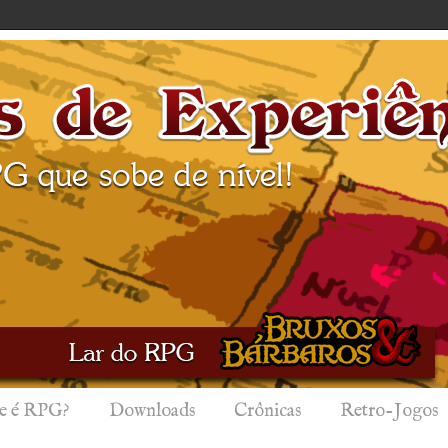
e é RPG?
Downloads
Crônicas
Retro-Jogos