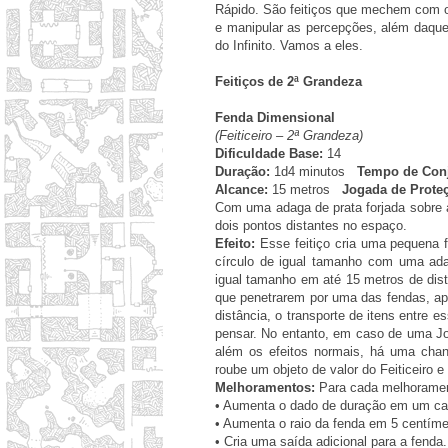
Rápido. São feitiços que mechem com o 
e manipular as percepções, além daquel
do Infinito. Vamos a eles.
Feitiços de 2ª Grandeza
Fenda Dimensional
(Feiticeiro – 2ª Grandeza)
Dificuldade Base:
14
Duração:
1d4 minutos
Tempo de Conj
Alcance:
15 metros
Jogada de Prote
Com uma adaga de prata forjada sobre as
dois pontos distantes no espaço.
Efeito:
Esse feitiço cria uma pequena f
círculo de igual tamanho com uma adag
igual tamanho em até 15 metros de dist
que penetrarem por uma das fendas, apa
distância, o transporte de itens entre 
pensar. No entanto, em caso de uma J
além os efeitos normais, há uma cha
roube um objeto de valor do Feiticeiro 
Melhoramentos:
Para cada melhorament
•
Aumenta o dado de duração em um cat
•
Aumenta o raio da fenda em 5 centíme
•
Cria uma saída adicional para a fenda.