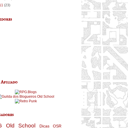
11
(23)
idores
 Afiliado
adores
G
Old School
Dicas
OSR