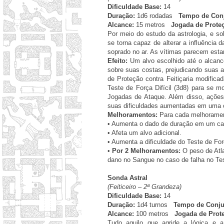
Dificuldade Base:
14
Duração:
1d6 rodadas
Tempo de Conj
Alcance:
15 metros
Jogada de Prote
Por meio do estudo da astrologia, e so
se torna capaz de alterar a influência 
soprado no ar. As vítimas parecem esta
Efeito:
Um alvo escolhido até o alcanc
sobre suas costas, prejudicando suas
de Proteção contra Feitiçaria modifica
Teste de Força Difícil (3d8) para se m
Jogadas de Ataque. Além disso, açõe
suas dificuldades aumentadas em uma c
Melhoramentos:
Para cada melhorament
•
Aumenta o dado de duração em um cat
•
Afeta um alvo adicional.
•
Aumenta a dificuldade do Teste de Fo
•
Por 2 Melhoramentos:
O peso de Atla
dano no Sangue no caso de falha no Te
Sonda Astral
(Feiticeiro – 2ª Grandeza)
Dificuldade Base:
14
Duração:
1d4 turnos
Tempo de Conju
Alcance:
100 metros
Jogada de Prot
Tudo aquilo que agride a lógica e a