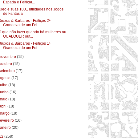
Espada e Feitiçar...
Óleo e suas 1001 utilidades nos Jogos
de Fantasia
Bruxos & Bárbaros - Feitiços 2ª
Grandeza de um Fei...
O que não fazer quando há mulheres ou
QUALQUER out...
Bruxos & Bárbaros - Feitiços 1ª
Grandeza de um Fei...
novembro
(15)
outubro
(15)
setembro
(17)
agosto
(17)
julho
(18)
junho
(16)
maio
(18)
abril
(18)
março
(18)
fevereiro
(16)
janeiro
(20)
12
(258)