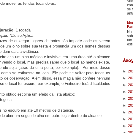
Voc
ode mover as fendas tocando-as.
con
se 
ant
Ide
Fan
uração:
1 rodada
Na 
eção:
Não se Aplica
sob
um 
azes de enxergar lugares distantes não importe onde estiverem
est
m de um olho sobre sua testa e pronuncia um dos nomes dessas
o dom da clarividência.
iceiro cria um olho mágico e invisível em uma área até o alcance
Arqu
 vendo o local, mas precisa saber que o local ao menos existe,
nde ele seja (atrás de uma porta, por exemplo). Por meio desse
►
20
 como se estivesse no local. Ele pode se voltar para todos os
►
20
to de observação. Além disso, essa magia não confere nenhum
e o local for escuro, por exemplo, o Feiticeiro terá dificuldades
►
20
►
20
o obtido escolha um efeito da lista abaixo:
►
20
egoria.
►
20
s no escuro em até 10 metros de distância.
►
20
ode abrir um segundo olho em outro lugar dentro do alcance.
►
20
►
20
▼
20