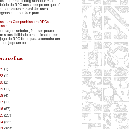
ês pediram e o blog atendeu! Mais
teúdo de RPG nesse tempo em que só
fala em outras coisas! Um novo
agonista demoníaco para...
ias para Companhias em RPGs de
tasia
postagem anterior , falei um pouco
re a possibilidade e modificações em
jogo de RPG típico para acomodar um
ilo de jogo um po...
ivo do Blog
25
(1)
22
(1)
20
(2)
19
(11)
18
(4)
17
(11)
16
(67)
15
(159)
14
(222)
13
(205)