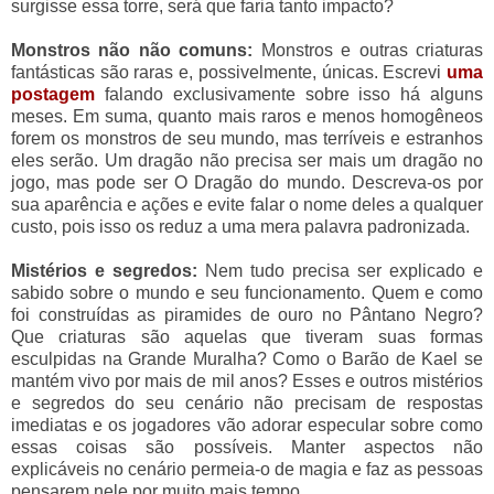
surgisse essa torre, será que faria tanto impacto?
Monstros não não comuns:
Monstros e outras criaturas
fantásticas são raras e, possivelmente, únicas. Escrevi
uma
postagem
falando exclusivamente sobre isso há alguns
meses. Em suma, quanto mais raros e menos homogêneos
forem os monstros de seu mundo, mas terríveis e estranhos
eles serão. Um dragão não precisa ser mais um dragão no
jogo, mas pode ser O Dragão do mundo. Descreva-os por
sua aparência e ações e evite falar o nome deles a qualquer
custo, pois isso os reduz a uma mera palavra padronizada.
Mistérios e segredos:
Nem tudo precisa ser explicado e
sabido sobre o mundo e seu funcionamento. Quem e como
foi construídas as piramides de ouro no Pântano Negro?
Que criaturas são aquelas que tiveram suas formas
esculpidas na Grande Muralha? Como o Barão de Kael se
mantém vivo por mais de mil anos? Esses e outros mistérios
e segredos do seu cenário não precisam de respostas
imediatas e os jogadores vão adorar especular sobre como
essas coisas são possíveis. Manter aspectos não
explicáveis no cenário permeia-o de magia e faz as pessoas
pensarem nele por muito mais tempo.