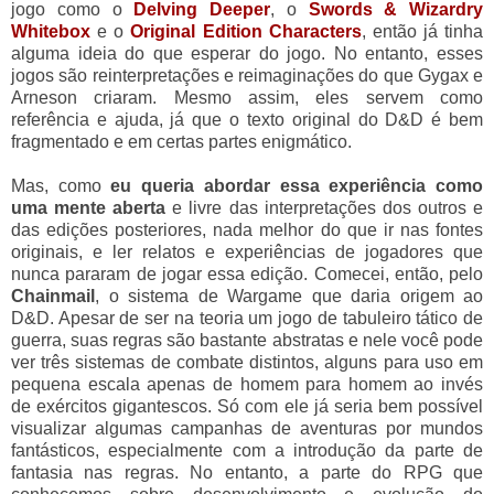
jogo como o
Delving Deeper
, o
Swords & Wizardry
Whitebox
e o
Original Edition Characters
, então já tinha
alguma ideia do que esperar do jogo. No entanto, esses
jogos são reinterpretações e reimaginações do que Gygax e
Arneson criaram. Mesmo assim, eles servem como
referência e ajuda, já que o texto original do D&D é bem
fragmentado e em certas partes enigmático.
Mas, como
eu queria abordar essa experiência como
uma mente aberta
e livre das interpretações dos outros e
das edições posteriores, nada melhor do que ir nas fontes
originais, e ler relatos e experiências de jogadores que
nunca pararam de jogar essa edição. Comecei, então, pelo
Chainmail
, o sistema de Wargame que daria origem ao
D&D. Apesar de ser na teoria um jogo de tabuleiro tático de
guerra, suas regras são bastante abstratas e nele você pode
ver três sistemas de combate distintos, alguns para uso em
pequena escala apenas de homem para homem ao invés
de exércitos gigantescos. Só com ele já seria bem possível
visualizar algumas campanhas de aventuras por mundos
fantásticos, especialmente com a introdução da parte de
fantasia nas regras. No entanto, a parte do RPG que