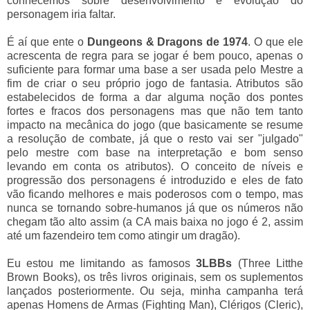
conhecemos sobre desenvolvimento e evolução do
personagem iria faltar.
É aí que ente o
Dungeons & Dragons de 1974
. O que ele
acrescenta de regra para se jogar é bem pouco, apenas o
suficiente para formar uma base a ser usada pelo Mestre a
fim de criar o seu próprio jogo de fantasia. Atributos são
estabelecidos de forma a dar alguma noção dos pontes
fortes e fracos dos personagens mas que não tem tanto
impacto na mecânica do jogo (que basicamente se resume
a resolução de combate, já que o resto vai ser "julgado"
pelo mestre com base na interpretação e bom senso
levando em conta os atributos). O conceito de níveis e
progressão dos personagens é introduzido e eles de fato
vão ficando melhores e mais poderosos com o tempo, mas
nunca se tornando sobre-humanos já que os números não
chegam tão alto assim (a CA mais baixa no jogo é 2, assim
até um fazendeiro tem como atingir um dragão).
Eu estou me limitando as famosos
3LBBs
(Three Litthe
Brown Books), os três livros originais, sem os suplementos
lançados posteriormente. Ou seja, minha campanha terá
apenas Homens de Armas (Fighting Man), Clérigos (Cleric),