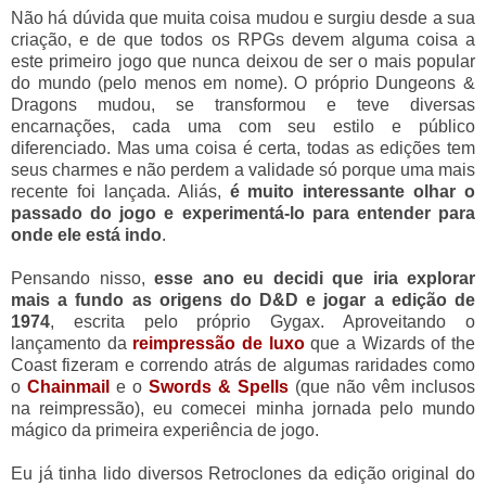
Não há dúvida que muita coisa mudou e surgiu desde a sua
criação, e de que todos os RPGs devem alguma coisa a
este primeiro jogo que nunca deixou de ser o mais popular
do mundo (pelo menos em nome). O próprio Dungeons &
Dragons mudou, se transformou e teve diversas
encarnações, cada uma com seu estilo e público
diferenciado. Mas uma coisa é certa, todas as edições tem
seus charmes e não perdem a validade só porque uma mais
recente foi lançada. Aliás,
é muito interessante olhar o
passado do jogo e experimentá-lo para entender para
onde ele está indo
.
Pensando nisso,
esse ano eu decidi que iria explorar
mais a fundo as origens do D&D e jogar a edição de
1974
, escrita pelo próprio Gygax. Aproveitando o
lançamento da
reimpressão de luxo
que a Wizards of the
Coast fizeram e correndo atrás de algumas raridades como
o
Chainmail
e o
Swords & Spells
(que não vêm inclusos
na reimpressão), eu comecei minha jornada pelo mundo
mágico da primeira experiência de jogo.
Eu já tinha lido diversos Retroclones da edição original do