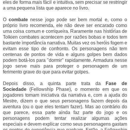
eles de forma mais fácil e intuitiva, sem precisar se restringir
a uma pequena lista que aparece no livro.
O
combate
nesse jogo pode ser bem mortal e, como o
próprio livro recomenda, ele não deve ser encarado como
uma coisa comum e corriqueira. Raramente nas histórias de
Tolkien combates acontecem por razões bobas e todos tem
bastante importância narrativa. Muitas vez os heróis fogem e
evitam esse tipo de confronto. Os personagens não tem
centenas de pontos de vida e alguns golpes bem dados
podem botá-los para "dormir" rapidamente. Armadura nesse
jogo serve mais para proteger o personagem de um
ferimento grave do que para evitar golpes.
Depois disso, a quinta parte trata da
Fase de
Sociedade
(Fellowship Phase), o momento em que os
jogadores tomam iniciativa da narrativa e, com a ajuda do
Mestre, dizem o que seus personagens fazem depois da
aventura (ou o que eles tentam fazer). Mas ao contrário do
que parece, essa parte ainda faz parte do jogo e os
personagens podem tentar realizar algumas ações
especiais e devem explicar como seus personagens gastam
os pontos de experiência que ganham. Então, a Fellowship