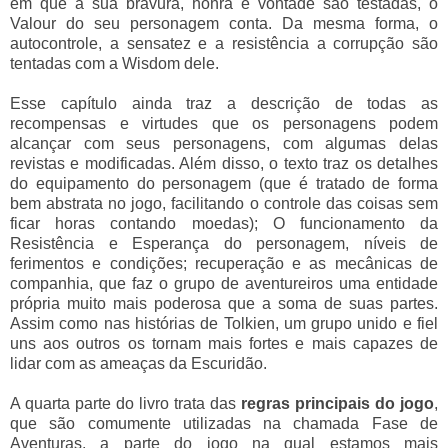
em que a sua bravura, honra e vontade são testadas, o
Valour do seu personagem conta. Da mesma forma, o
autocontrole, a sensatez e a resistência a corrupção são
tentadas com a Wisdom dele.
Esse capítulo ainda traz a descrição de todas as
recompensas e virtudes que os personagens podem
alcançar com seus personagens, com algumas delas
revistas e modificadas. Além disso, o texto traz os detalhes
do equipamento do personagem (que é tratado de forma
bem abstrata no jogo, facilitando o controle das coisas sem
ficar horas contando moedas); O funcionamento da
Resistência e Esperança do personagem, níveis de
ferimentos e condições; recuperação e as mecânicas de
companhia, que faz o grupo de aventureiros uma entidade
própria muito mais poderosa que a soma de suas partes.
Assim como nas histórias de Tolkien, um grupo unido e fiel
uns aos outros os tornam mais fortes e mais capazes de
lidar com as ameaças da Escuridão.
A quarta parte do livro trata das
regras principais do jogo
,
que são comumente utilizadas na chamada Fase de
Aventuras, a parte do jogo na qual estamos mais