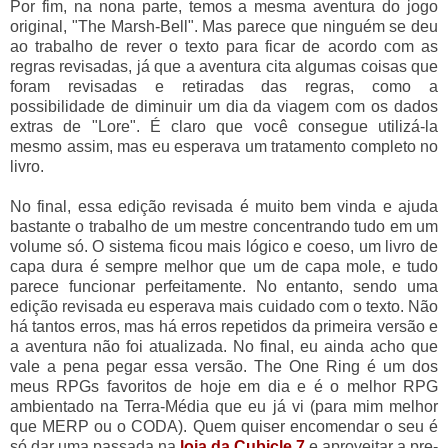
Por fim, na nona parte, temos a mesma aventura do jogo
original, "The Marsh-Bell". Mas parece que ninguém se deu
ao trabalho de rever o texto para ficar de acordo com as
regras revisadas, já que a aventura cita algumas coisas que
foram revisadas e retiradas das regras, como a
possibilidade de diminuir um dia da viagem com os dados
extras de "Lore". É claro que você consegue utilizá-la
mesmo assim, mas eu esperava um tratamento completo no
livro.
No final, essa edição revisada é muito bem vinda e ajuda
bastante o trabalho de um mestre concentrando tudo em um
volume só. O sistema ficou mais lógico e coeso, um livro de
capa dura é sempre melhor que um de capa mole, e tudo
parece funcionar perfeitamente. No entanto, sendo uma
edição revisada eu esperava mais cuidado com o texto. Não
há tantos erros, mas há erros repetidos da primeira versão e
a aventura não foi atualizada. No final, eu ainda acho que
vale a pena pegar essa versão. The One Ring é um dos
meus RPGs favoritos de hoje em dia e é o melhor RPG
ambientado na Terra-Média que eu já vi (para mim melhor
que MERP ou o CODA). Quem quiser encomendar o seu é
só dar uma passada na
loja da Cubicle 7
e aproveitar a pre-