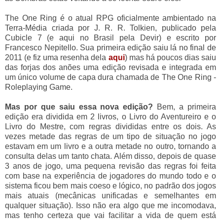
The One Ring é o atual RPG oficialmente ambientado na
Terra-Média criada por J. R. R. Tolkien, publicado pela
Cubicle 7 (e aqui no Brasil pela Devir) e escrito por
Francesco Nepitello. Sua primeira edição saiu lá no final de
2011 (e fiz uma resenha dela
aqui
) mas há poucos dias saiu
das forjas dos anões uma edição revisada e integrada em
um único volume de capa dura chamada de The One Ring -
Roleplaying Game.
Mas por que saiu essa nova edição?
Bem, a primeira
edição era dividida em 2 livros, o Livro do Aventureiro e o
Livro do Mestre, com regras divididas entre os dois. As
vezes metade das regras de um tipo de situação no jogo
estavam em um livro e a outra metade no outro, tornando a
consulta delas um tanto chata. Além disso, depois de quase
3 anos de jogo, uma pequena revisão das regras foi feita
com base na experiência de jogadores do mundo todo e o
sistema ficou bem mais coeso e lógico, no padrão dos jogos
mais atuais (mecânicas unificadas e semelhantes em
qualquer situação). Isso não era algo que me incomodava,
mas tenho certeza que vai facilitar a vida de quem está