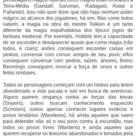
Terra-Média (Gandalf, Saruman, Radagast, Alatar e
Pallando). Isso não quer dizer que não haja nenhum poder
mágico ao alcance dos jogadores, há sim. Mas como todos
sabem, a magia na obra do mestre Tolkien é um tanto
diferente da magia espalhafatosa dos típicos jogos de
fantasia medieval. Por exemplo, Hobbits tem a capacidade
de se esconder e desaparecer quase que como magia (não
todos, é claro); anões conseguem esconder coisas em
pedras, conversar com corvos amigos de seu povo; elfos
conseguem conversar com pedras, raízes, árvores, flores;
Beornings conseguem invocar a força de ursos e outros
feitos similares.
Todos os personagens começam com um motivo para terem
abandonado a vida pacata e sair em busca de aventuras.
Alguns querem vingança contra as forças das trevas
(Slayers), outros buscam conhecimento esquecido
(Scholars), outros apenas conhecer lugares exóticos e
povos lendários (Wanderes), há ainda aqueles que saem
para defender não só o seu povo contra à escuridão, mas
todos os povos livres (Wardens) e ainda aqueles que
querem recuperar os tesouros abandonados e tomados pela