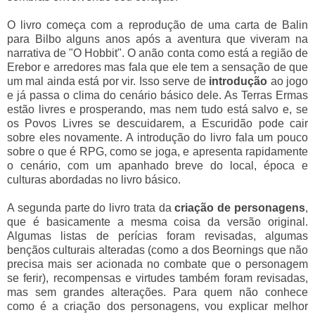
O livro começa com a reprodução de uma carta de Balin
para Bilbo alguns anos após a aventura que viveram na
narrativa de "O Hobbit". O anão conta como está a região de
Erebor e arredores mas fala que ele tem a sensação de que
um mal ainda está por vir. Isso serve de
introdução
ao jogo
e já passa o clima do cenário básico dele. As Terras Ermas
estão livres e prosperando, mas nem tudo está salvo e, se
os Povos Livres se descuidarem, a Escuridão pode cair
sobre eles novamente. A introdução do livro fala um pouco
sobre o que é RPG, como se joga, e apresenta rapidamente
o cenário, com um apanhado breve do local, época e
culturas abordadas no livro básico.
A segunda parte do livro trata da
criação de personagens
,
que é basicamente a mesma coisa da versão original.
Algumas listas de perícias foram revisadas, algumas
bençãos culturais alteradas (como a dos Beornings que não
precisa mais ser acionada no combate que o personagem
se ferir), recompensas e virtudes também foram revisadas,
mas sem grandes alterações. Para quem não conhece
como é a criação dos personagens, vou explicar melhor