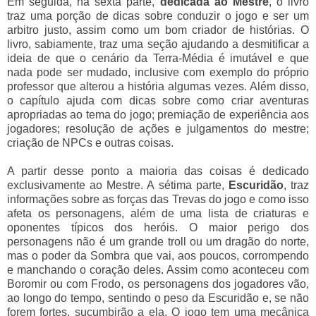
Em seguida, na sexta parte,
dedicada ao Mestre
, o livro
traz uma porção de dicas sobre conduzir o jogo e ser um
arbitro justo, assim como um bom criador de histórias. O
livro, sabiamente, traz uma seção ajudando a desmitificar a
ideia de que o cenário da Terra-Média é imutável e que
nada pode ser mudado, inclusive com exemplo do próprio
professor que alterou a história algumas vezes. Além disso,
o capítulo ajuda com dicas sobre como criar aventuras
apropriadas ao tema do jogo; premiação de experiência aos
jogadores; resolução de ações e julgamentos do mestre;
criação de NPCs e outras coisas.
A partir desse ponto a maioria das coisas é dedicado
exclusivamente ao Mestre. A sétima parte,
Escuridão
, traz
informações sobre as forças das Trevas do jogo e como isso
afeta os personagens, além de uma lista de criaturas e
oponentes típicos dos heróis. O maior perigo dos
personagens não é um grande troll ou um dragão do norte,
mas o poder da Sombra que vai, aos poucos, corrompendo
e manchando o coração deles. Assim como aconteceu com
Boromir ou com Frodo, os personagens dos jogadores vão,
ao longo do tempo, sentindo o peso da Escuridão e, se não
forem fortes, sucumbirão a ela. O jogo tem uma mecânica