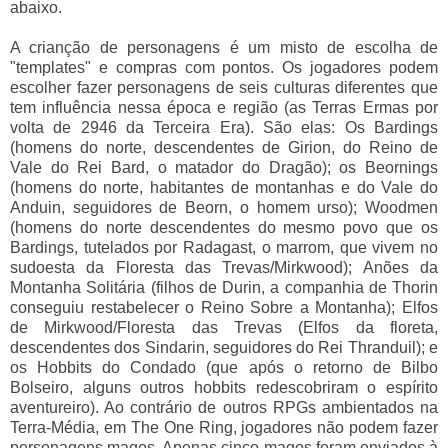
abaixo.
A crianção de personagens é um misto de escolha de
"templates" e compras com pontos. Os jogadores podem
escolher fazer personagens de seis culturas diferentes que
tem influência nessa época e região (as Terras Ermas por
volta de 2946 da Terceira Era). São elas: Os Bardings
(homens do norte, descendentes de Girion, do Reino de
Vale do Rei Bard, o matador do Dragão); os Beornings
(homens do norte, habitantes de montanhas e do Vale do
Anduin, seguidores de Beorn, o homem urso); Woodmen
(homens do norte descendentes do mesmo povo que os
Bardings, tutelados por Radagast, o marrom, que vivem no
sudoesta da Floresta das Trevas/Mirkwood); Anões da
Montanha Solitária (filhos de Durin, a companhia de Thorin
conseguiu restabelecer o Reino Sobre a Montanha); Elfos
de Mirkwood/Floresta das Trevas (Elfos da floreta,
descendentes dos Sindarin, seguidores do Rei Thranduil); e
os Hobbits do Condado (que após o retorno de Bilbo
Bolseiro, alguns outros hobbits redescobriram o espírito
aventureiro). Ao contrário de outros RPGs ambientados na
Terra-Média, em The One Ring, jogadores não podem fazer
personagens magos. Apenas cinco magos foram enviados à