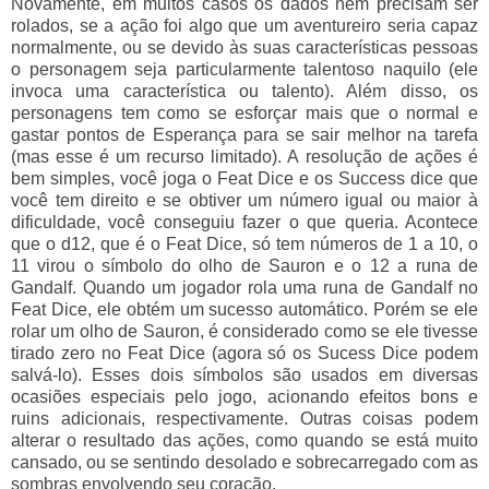
Novamente, em muitos casos os dados nem precisam ser
rolados, se a ação foi algo que um aventureiro seria capaz
normalmente, ou se devido às suas características pessoas
o personagem seja particularmente talentoso naquilo (ele
invoca uma característica ou talento). Além disso, os
personagens tem como se esforçar mais que o normal e
gastar pontos de Esperança para se sair melhor na tarefa
(mas esse é um recurso limitado). A resolução de ações é
bem simples, você joga o Feat Dice e os Success dice que
você tem direito e se obtiver um número igual ou maior à
dificuldade, você conseguiu fazer o que queria. Acontece
que o d12, que é o Feat Dice, só tem números de 1 a 10, o
11 virou o símbolo do olho de Sauron e o 12 a runa de
Gandalf. Quando um jogador rola uma runa de Gandalf no
Feat Dice, ele obtém um sucesso automático. Porém se ele
rolar um olho de Sauron, é considerado como se ele tivesse
tirado zero no Feat Dice (agora só os Sucess Dice podem
salvá-lo). Esses dois símbolos são usados em diversas
ocasiões especiais pelo jogo, acionando efeitos bons e
ruins adicionais, respectivamente. Outras coisas podem
alterar o resultado das ações, como quando se está muito
cansado, ou se sentindo desolado e sobrecarregado com as
sombras envolvendo seu coração.