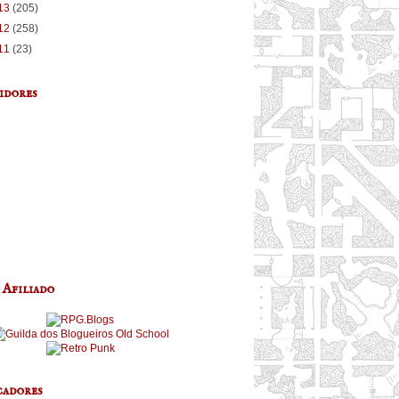
13
(205)
12
(258)
11
(23)
idores
 Afiliado
adores