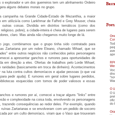
s o explorador e um dos guerreiros tem um alinhamento Ordeiro
Brux
 gera alguns debates morais no grupo.
nha campanha na Grande Cidade-Estado de Mezanthia, a maior
do em utilizá-la como Lankhmar de Fafhrd e Grey Mouser, cheia
Post
e outras coisas. Dividida em distritos temáticos (como dos
 religioso, pobre), a cidade-inteira é cheia de lugares para serem
redores, claro. Mas ainda não chegamos muito longe de lá.
One
Con
Tod
o jogo, combinamos que o grupo tinha sido contratado para
peq
nas Zartariana por um nobre Eleano, chamado Mihael, que se
ave
ades" entre outros negócios não conhecidos pelos personagens
apr
comecei a apresentar ganchos e rumores para oportunidades de
RPG
da em direção a eles. Ofertas de trabalhos pelo Lorde Mihael,
Wes
e raridades (basicamente em troca de dinheiro). Acontecimentos
Voc
 na luta contra cultos demoníacos e ajudar pessoas (o que vai
div
para pedir ajuda). E rumores em geral sobre lugares perdidos,
"no
War
bibliotecas esquecidas com tomos de poder valiosos e essas
O U
O U
chos e rumores por aí, comecei a traçar alguns "links" entre
pre
oesão e complexidade na coisa toda, envolvendo os personagens
ofi
do 
 trazendo consequências ao redor deles. Por exemplo, quando
s ruínas Zartarianas e se envolveram com um pedido de socorro
Ora
icada por um culto demoníaco, viram que o Vaso que trouxeram