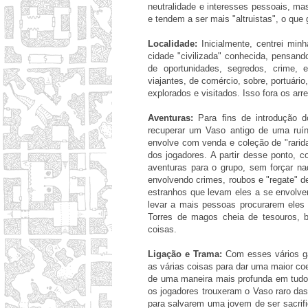
neutralidade e interesses pessoais, ma
e tendem a ser mais "altruistas", o que
Localidade:
Inicialmente, centrei mi
cidade "civilizada" conhecida, pensan
de oportunidades, segredos, crime, 
viajantes, de comércio, sobre, portuário,
explorados e visitados. Isso fora os ar
Aventuras:
Para fins de introdução d
recuperar um Vaso antigo de uma ruí
envolve com venda e coleção de "rarid
dos jogadores. A partir desse ponto, 
aventuras para o grupo, sem forçar na
envolvendo crimes, roubos e "regate" d
estranhos que levam eles a se envolver
levar a mais pessoas procurarem eles 
Torres de magos cheia de tesouros, 
coisas.
Ligação e Trama:
Com esses vários gan
as várias coisas para dar uma maior c
de uma maneira mais profunda em tudo,
os jogadores trouxeram o Vaso raro da
para salvarem uma jovem de ser sacrif