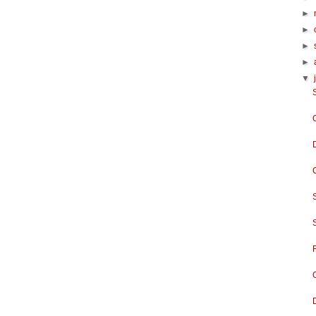
►
►
►
►
▼