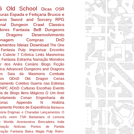
G
Old School
Dicas
OSR
turas
Espada e Feitiçaria
Bruxos e
aros
Sword and Sorcery
RPG
nal
Dungeon Crawl Classics
dores
Fantasia
BeB
Dungeons
 Dragons
Desenvolvimento
onagem
Compras
DnD
amentos
Ideias
Download
The One
Fantasia Pulp
Improvisar
Encontro
n
Cubicle 7
Crônica
Links
Masmorras
t
Fantasia Estranha
Narração
Monstros
r dos Anéis
Cenário
Blogs
Ficção
fica
Advanced Dungeons and Dragons
es
Saia da Masmorra
Combate
ios
ODnD
Old Dragon
Cenas
ciamento Coletivo
Guerra nas Estrelas
NPC
ADnD
Culturas
Escolhas
Evento
da de Blogs
Itens Mágicos
O Um Anel
rtamento
Conan
Engenharia de
rras
Appendix N
História
jamento
Pontos de Experiência
Bárbaros
úria
Enigmas e Charadas
Lançamentos
O
ocês veem
TSR
Barbarians of Lemuria
e Worlds
Aventureiros
Brincadeira
Indie
etação
Notícias
Pontos de Partida
ração
Fantasia Baixa
Magia
Pulp
Retro-