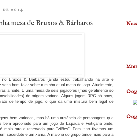
o de 2014
nha mesa de Bruxos & Bárbaros
Noss
Minh
 no Bruxos & Bárbaros (ainda estou trabalhando na arte e
 seria bom falar sobre a minha atual mesa do jogo. Atualmente,
as a noite. É uma mesa de seis jogadores (mas geralmente só
O qu
onsabilidades) de origem variada. Alguns jogam RPG há anos,
hiato de tempo de jogo, o que dá uma mistura bem legal de
O qu
agens bem variados, mas há uma ausência de personagens que
é bem apropriado para um jogo de Espada e Feitiçaria onde,
é mais raro e reservado para "vilões". Fora isso tivemos um
r, um sacerdote e um xamã. A maioria do grupo tende mais para a