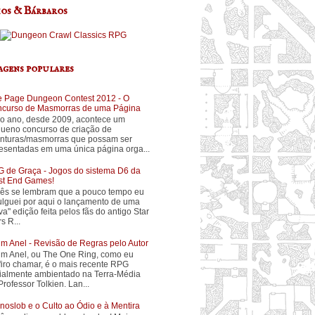
os & Bárbaros
agens populares
 Page Dungeon Contest 2012 - O
curso de Masmorras de uma Página
o ano, desde 2009, acontece um
ueno concurso de criação de
nturas/masmorras que possam ser
esentadas em uma única página orga...
 de Graça - Jogos do sistema D6 da
t End Games!
ês se lembram que a pouco tempo eu
ulguei por aqui o lançamento de uma
va" edição feita pelos fãs do antigo Star
s R...
m Anel - Revisão de Regras pelo Autor
m Anel, ou The One Ring, como eu
firo chamar, é o mais recente RPG
cialmente ambientado na Terra-Média
Professor Tolkien. Lan...
noslob e o Culto ao Ódio e à Mentira