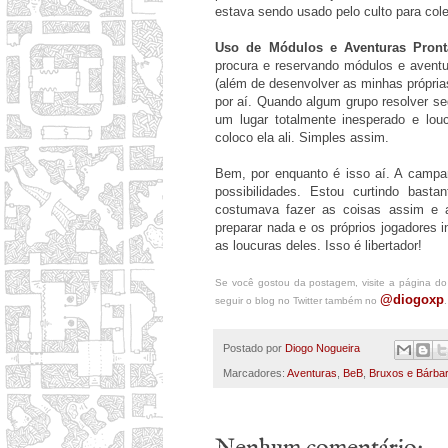
estava sendo usado pelo culto para col
Uso de Módulos e Aventuras Pront
procura e reservando módulos e aventu
(além de desenvolver as minhas própri
por aí. Quando algum grupo resolver se
um lugar totalmente inesperado e lo
coloco ela ali. Simples assim.
Bem, por enquanto é isso aí. A campa
possibilidades. Estou curtindo bast
costumava fazer as coisas assim e 
preparar nada e os próprios jogadores
as loucuras deles. Isso é libertador!
Se você gostou da postagem, visite a página d
@diogoxp
seguir o blog no Twitter também no
.
Postado por
Diogo Nogueira
Marcadores:
Aventuras
,
BeB
,
Bruxos e Bárba