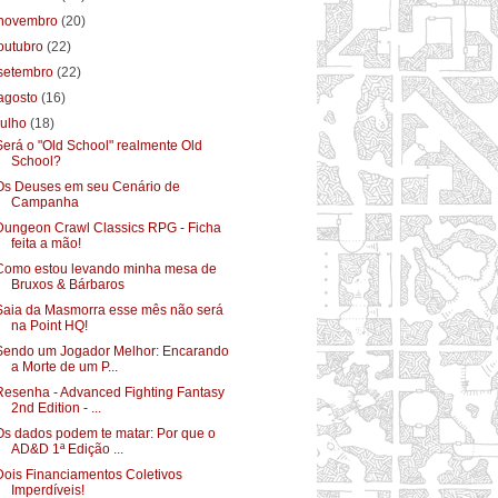
novembro
(20)
outubro
(22)
setembro
(22)
agosto
(16)
julho
(18)
Será o "Old School" realmente Old
School?
Os Deuses em seu Cenário de
Campanha
Dungeon Crawl Classics RPG - Ficha
feita a mão!
Como estou levando minha mesa de
Bruxos & Bárbaros
Saia da Masmorra esse mês não será
na Point HQ!
Sendo um Jogador Melhor: Encarando
a Morte de um P...
Resenha - Advanced Fighting Fantasy
2nd Edition - ...
Os dados podem te matar: Por que o
AD&D 1ª Edição ...
Dois Financiamentos Coletivos
Imperdíveis!