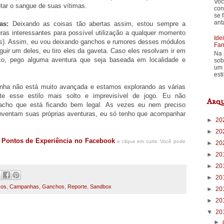
Voc
etar o sangue de suas vítimas.
con
se 
ant
as:
Deixando as coisas tão abertas assim, estou sempre a
ras interessantes para possível utilização a qualquer momento
Ide
as). Assim, eu vou deixando ganchos e rumores desses módulos
Fan
guir um deles, eu tiro eles da gaveta. Caso eles resolvam ir em
Na 
uco, pego alguma aventura que seja baseada em localidade e
sob
um 
est
nha não está muito avançada e estamos explorando as várias
ante esse estilo mais solto e imprevisível de jogo. Eu não
Arqu
acho que está ficando bem legal. As vezes eu nem preciso
 inventam suas próprias aventuras, eu só tenho que acompanhar
►
20
►
20
Pontos de Experiência no Facebook
o
e clique em curtir. Você pode
►
20
►
20
►
20
►
20
ros
,
Campanhas
,
Ganchos
,
Reporte
,
Sandbox
►
20
►
20
▼
20
►