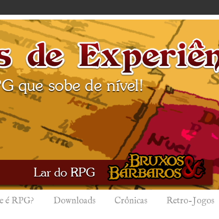
e é RPG?
Downloads
Crônicas
Retro-Jogos