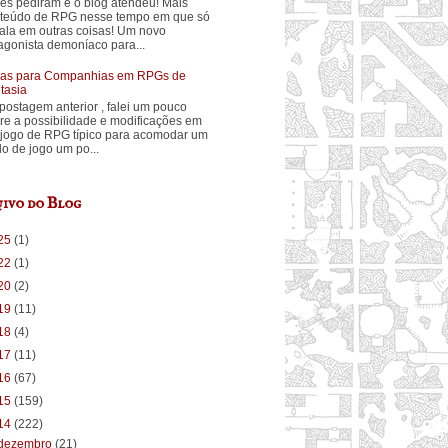
ês pediram e o blog atendeu! Mais
teúdo de RPG nesse tempo em que só
fala em outras coisas! Um novo
agonista demoníaco para...
ias para Companhias em RPGs de
tasia
postagem anterior , falei um pouco
re a possibilidade e modificações em
jogo de RPG típico para acomodar um
ilo de jogo um po...
ivo do Blog
25
(1)
22
(1)
20
(2)
19
(11)
18
(4)
17
(11)
16
(67)
15
(159)
14
(222)
dezembro
(21)