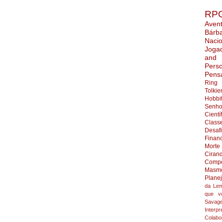
RP
Aven
Bárb
Nacio
Joga
and
Pers
Pens
Ring
Tolkie
Hobbi
Senho
Cientí
Class
Desaf
Finan
Morte
Ciran
Compo
Masmo
Plane
da Lem
que v
Savag
Interpr
Colabo