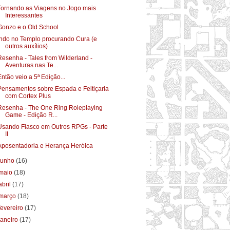
Tornando as Viagens no Jogo mais
Interessantes
Gonzo e o Old School
Indo no Templo procurando Cura (e
outros auxílios)
Resenha - Tales from Wilderland -
Aventuras nas Te...
Então veio a 5ª Edição...
Pensamentos sobre Espada e Feitiçaria
com Cortex Plus
Resenha - The One Ring Roleplaying
Game - Edição R...
Usando Fiasco em Outros RPGs - Parte
II
Aposentadoria e Herança Heróica
junho
(16)
maio
(18)
abril
(17)
março
(18)
fevereiro
(17)
janeiro
(17)