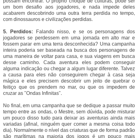
possam encontrar. O próprio choque de culturas, pode ser
um bom desafio aos jogadores, e nada impede deles
acabarem descobrindo uma outra terra perdida no tempo,
com dinossauros e civilizações perdidas.
5. Perdidos:
Falando nisso, e se os personagens dos
jogadores se perdessem em uma jornada em alto mar e
fossem parar em uma terra desconhecida? Uma campanha
inteira poderia ser baseada na busca dos personagens de
uma maneira de voltar para casa, e sua viagens em busca
desse caminho. Cada aventura eles podem conseguir
alguma indicação ou chegar a algum lugar diferente. Talvez
a causa para eles não conseguirem chegar à casa seja
mágica e eles precisem descobrir um jeito de quebrar o
feitiço que os prendem no mar, ou que os impedem de
cruzar as "Ondas Infinitas".
No final, em uma campanha que se dedique a passar muito
tempo entre as ondas, o Mestre, sem dúvida, pode misturar
um pouco disso tudo para deixar as aventuras ainda mais
variadas (afinal, ninguém quer comer a mesma coisa todo
dia). Normalmente o nível das criaturas que de forma padrão
são marítimas na maioria dos jogos é um pouco mais