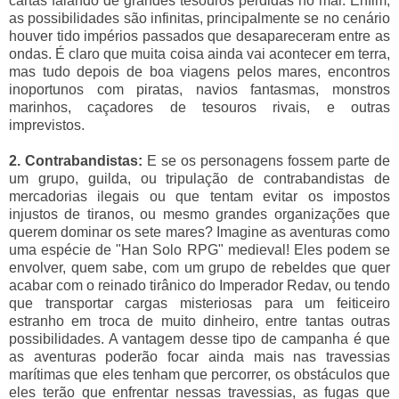
cartas falando de grandes tesouros perdidas no mar. Enfim,
as possibilidades são infinitas, principalmente se no cenário
houver tido impérios passados que desapareceram entre as
ondas. É claro que muita coisa ainda vai acontecer em terra,
mas tudo depois de boa viagens pelos mares, encontros
inoportunos com piratas, navios fantasmas, monstros
marinhos, caçadores de tesouros rivais, e outras
imprevistos.
2. Contrabandistas:
E se os personagens fossem parte de
um grupo, guilda, ou tripulação de contrabandistas de
mercadorias ilegais ou que tentam evitar os impostos
injustos de tiranos, ou mesmo grandes organizações que
querem dominar os sete mares? Imagine as aventuras como
uma espécie de "Han Solo RPG" medieval! Eles podem se
envolver, quem sabe, com um grupo de rebeldes que quer
acabar com o reinado tirânico do Imperador Redav, ou tendo
que transportar cargas misteriosas para um feiticeiro
estranho em troca de muito dinheiro, entre tantas outras
possibilidades. A vantagem desse tipo de campanha é que
as aventuras poderão focar ainda mais nas travessias
marítimas que eles tenham que percorrer, os obstáculos que
eles terão que enfrentar nessas travessias, as fugas que