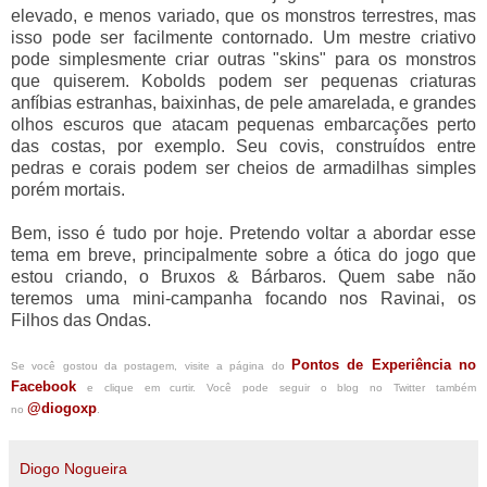
elevado, e menos variado, que os monstros terrestres, mas
isso pode ser facilmente contornado. Um mestre criativo
pode simplesmente criar outras "skins" para os monstros
que quiserem. Kobolds podem ser pequenas criaturas
anfíbias estranhas, baixinhas, de pele amarelada, e grandes
olhos escuros que atacam pequenas embarcações perto
das costas, por exemplo. Seu covis, construídos entre
pedras e corais podem ser cheios de armadilhas simples
porém mortais.
Bem, isso é tudo por hoje. Pretendo voltar a abordar esse
tema em breve, principalmente sobre a ótica do jogo que
estou criando, o Bruxos & Bárbaros. Quem sabe não
teremos uma mini-campanha focando nos Ravinai, os
Filhos das Ondas.
Pontos de Experiência no
Se você gostou da postagem, visite a página do
Facebook
e clique em curtir. Você pode seguir o blog no Twitter também
@diogoxp
no
.
Diogo Nogueira