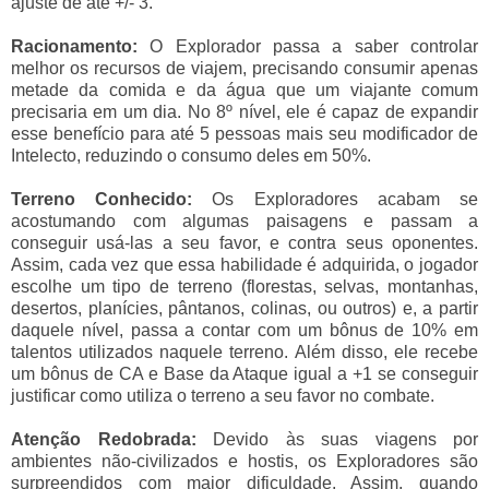
ajuste de até +/- 3.
Racionamento:
O Explorador passa a saber controlar
melhor os recursos de viajem, precisando consumir apenas
metade da comida e da água que um viajante comum
precisaria em um dia. No 8º nível, ele é capaz de expandir
esse benefício para até 5 pessoas mais seu modificador de
Intelecto, reduzindo o consumo deles em 50%.
Terreno Conhecido:
Os Exploradores acabam se
acostumando com algumas paisagens e passam a
conseguir usá-las a seu favor, e contra seus oponentes.
Assim, cada vez que essa habilidade é adquirida, o jogador
escolhe um tipo de terreno (florestas, selvas, montanhas,
desertos, planícies, pântanos, colinas, ou outros) e, a partir
daquele nível, passa a contar com um bônus de 10% em
talentos utilizados naquele terreno. Além disso, ele recebe
um bônus de CA e Base da Ataque igual a +1 se conseguir
justificar como utiliza o terreno a seu favor no combate.
Atenção Redobrada:
Devido às suas viagens por
ambientes não-civilizados e hostis, os Exploradores são
surpreendidos com maior dificuldade. Assim, quando