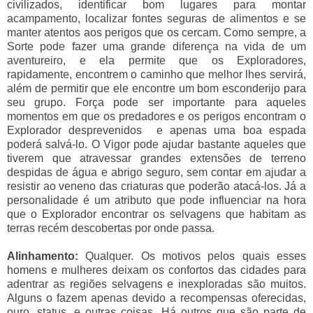
civilizados, identificar bom lugares para montar
acampamento, localizar fontes seguras de alimentos e se
manter atentos aos perigos que os cercam. Como sempre, a
Sorte pode fazer uma grande diferença na vida de um
aventureiro, e ela permite que os Exploradores,
rapidamente, encontrem o caminho que melhor lhes servirá,
além de permitir que ele encontre um bom esconderijo para
seu grupo. Força pode ser importante para aqueles
momentos em que os predadores e os perigos encontram o
Explorador desprevenidos e apenas uma boa espada
poderá salvá-lo. O Vigor pode ajudar bastante aqueles que
tiverem que atravessar grandes extensões de terreno
despidas de água e abrigo seguro, sem contar em ajudar a
resistir ao veneno das criaturas que poderão atacá-los. Já a
personalidade é um atributo que pode influenciar na hora
que o Explorador encontrar os selvagens que habitam as
terras recém descobertas por onde passa.
Alinhamento:
Qualquer. Os motivos pelos quais esses
homens e mulheres deixam os confortos das cidades para
adentrar as regiões selvagens e inexploradas são muitos.
Alguns o fazem apenas devido a recompensas oferecidas,
ouro, status, e outras coisas. Há outros que são parte de