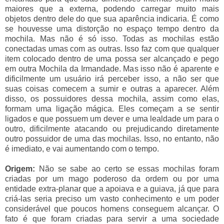
maiores que a externa, podendo carregar muito mais
objetos dentro dele do que sua aparência indicaria. É como
se houvesse uma distorção no espaço tempo dentro da
mochila. Mas não é só isso. Todas as mochilas estão
conectadas umas com as outras. Isso faz com que qualquer
item colocado dentro de uma possa ser alcançado e pego
em outra Mochila da Irmandade. Mas isso não é aparente e
dificilmente um usuário irá perceber isso, a não ser que
suas coisas comecem a sumir e outras a aparecer. Além
disso, os possuidores dessa mochila, assim como elas,
formam uma ligação mágica. Eles começam a se sentir
ligados e que possuem um dever e uma lealdade um para o
outro, dificilmente atacando ou prejudicando diretamente
outro possuidor de uma das mochilas. Isso, no entanto, não
é imediato, e vai aumentando com o tempo.
Origem:
Não se sabe ao certo se essas mochilas foram
criadas por um mago poderoso da ordem ou por uma
entidade extra-planar que a apoiava e a guiava, já que para
criá-las seria preciso um vasto conhecimento e um poder
considerável que poucos homens conseguem alcançar. O
fato é que foram criadas para servir a uma sociedade