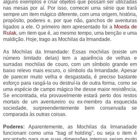
alguns exemplos e criar objetos que possam ser utilizadas
nas mesas por aí. Por isso, comecei uma série que trará
sempre um item mágico diferente, com uma origem, história,
propósito, poderes e, por que não, ganchos de aventuras
ligados a ele. O primeiro item apresentado foi a
Moeda de
Rulak
, um item que é, ao mesmo tempo, uma benção e uma
maldição. Hoje, trago as Mochilas da Irmandade.
As Mochilas da Irmandade: Essas mochilas (existe um
número limitado delas) tem a aparência de velhas e
surradas mochilas de couro, com um símbolo grande em
baixo relevo mais escuro, o símbolo da Irmandade. Apesar
de parecer muito velha e desgastada, é preciso bastante
esforço para rasgá-la ou destruí-la de outra forma, como se
uma espécie de campo mágico lhe desse maior resistência.
Se encontrada, ela provavelmente estará perto dos restos
mortais de um aventureiro ou ex-membro da esquecida
sociedade, surpreendentemente bem conservada se
comparada às outras coisas.
Poderes:
Aparentemente, as Mochilas da Irmanadade
funcionam como uma "bag of holding", ou seja o item é
encantado para que suas dimensões internas sejam muito