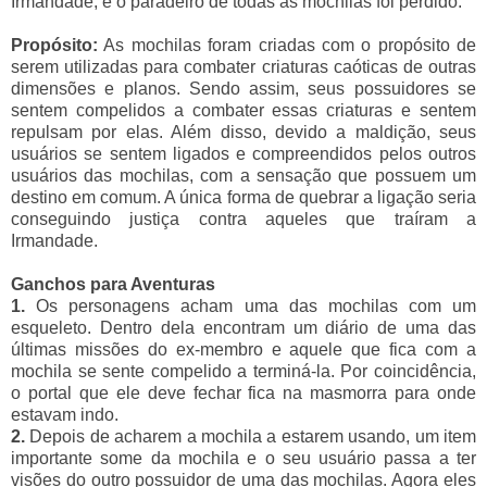
Irmandade, e o paradeiro de todas as mochilas foi perdido.
Propósito:
As mochilas foram criadas com o propósito de
serem utilizadas para combater criaturas caóticas de outras
dimensões e planos. Sendo assim, seus possuidores se
sentem compelidos a combater essas criaturas e sentem
repulsam por elas. Além disso, devido a maldição, seus
usuários se sentem ligados e compreendidos pelos outros
usuários das mochilas, com a sensação que possuem um
destino em comum. A única forma de quebrar a ligação seria
conseguindo justiça contra aqueles que traíram a
Irmandade.
Ganchos para Aventuras
1.
Os personagens acham uma das mochilas com um
esqueleto. Dentro dela encontram um diário de uma das
últimas missões do ex-membro e aquele que fica com a
mochila se sente compelido a terminá-la. Por coincidência,
o portal que ele deve fechar fica na masmorra para onde
estavam indo.
2.
Depois de acharem a mochila a estarem usando, um item
importante some da mochila e o seu usuário passa a ter
visões do outro possuidor de uma das mochilas. Agora eles